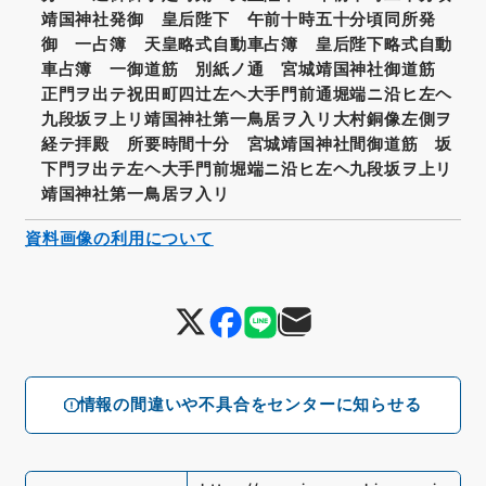
靖国神社発御 皇后陛下 午前十時五十分頃同所発
御 一占簿 天皇略式自動車占簿 皇后陛下略式自動
車占簿 一御道筋 別紙ノ通 宮城靖国神社御道筋
正門ヲ出テ祝田町四辻左ヘ大手門前通堀端ニ沿ヒ左ヘ
九段坂ヲ上リ靖国神社第一鳥居ヲ入リ大村銅像左側ヲ
経テ拝殿 所要時間十分 宮城靖国神社間御道筋 坂
下門ヲ出テ左ヘ大手門前堀端ニ沿ヒ左ヘ九段坂ヲ上リ
靖国神社第一鳥居ヲ入リ
資料画像の利用について
情報の間違いや不具合をセンターに知らせる