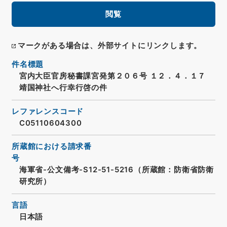
閲覧
マークがある場合は、外部サイトにリンクします。
件名標題
宮内大臣官房秘書課宮発第２０６号 １２．４．１７
靖国神社へ行幸行啓の件
レファレンスコード
C05110604300
所蔵館における請求番
号
海軍省-公文備考-S12-51-5216（所蔵館：防衛省防衛
研究所）
言語
日本語