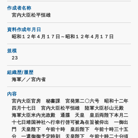
作成者名称
宮内大臣松平恒雄
資料作成年月日
昭和１２年４月１７日～昭和１２年４月１７日
規模
23
組織歴/履歴
海軍／／宮内省
内容
宮内大臣官房 秘書課 宮発第二〇六号 昭和十二年
四月十七日 宮内大臣松平恒雄 陸軍大臣杉山元殿
海軍大臣米内光政殿 通牒 天皇 皇后両陛下本月二
十七日靖国神社ヘ行幸行啓可被為在旨被仰出 一御出
門 天皇陛下 午前十時 皇后陛下 午前十時三十五
分 一還御御予定時刻 天皇陛下 午前十時二十分頃