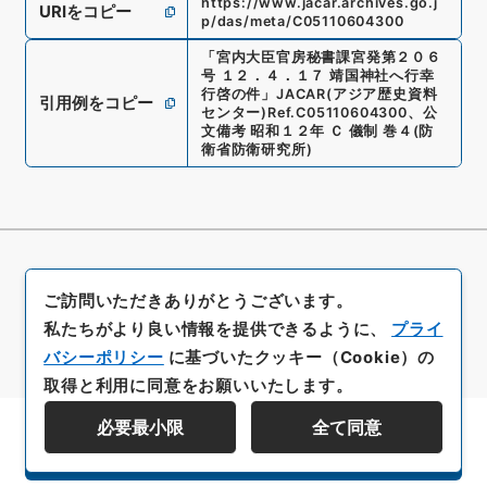
https://www.jacar.archives.go.j
URIをコピー
p/das/meta/C05110604300
「
宮内大臣官房秘書課宮発第２０６
号 １２．４．１７ 靖国神社へ行幸
行啓の件
」
JACAR(アジア歴史資料
引用例をコピー
センター)
Ref.
C05110604300
、
公
文備考 昭和１２年 Ｃ 儀制 巻４
(
防
衛省防衛研究所
)
ご訪問いただきありがとうございます。
私たちがより良い情報を提供できるように、
プライ
バシーポリシー
に基づいたクッキー（Cookie）の
取得と利用に同意をお願いいたします。
必要最小限
全て同意
資料群階層を表示する