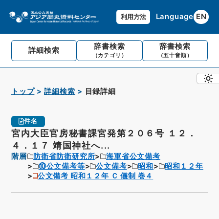
Language
EN
利用方法
辞書検索
辞書検索
詳細検索
（カテゴリ）
（五十音順）
トップ
詳細検索
目録詳細
件名
宮内大臣官房秘書課宮発第２０６号 １２．
４．１７ 靖国神社へ...
階層
防衛省防衛研究所
海軍省公文備考
⑩公文備考等
公文備考
昭和
昭和１２年
公文備考 昭和１２年 Ｃ 儀制 巻４