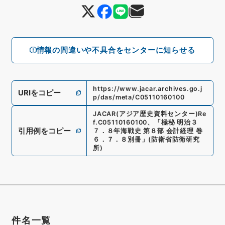
情報の間違いや不具合をセンターに知らせる
https://www.jacar.archives.go.j
URIをコピー
p/das/meta/C05110160100
JACAR(アジア歴史資料センター)
Re
f.
C05110160100
、
「極秘 明治３
引用例をコピー
７．８年海戦史 第８部 会計経理 巻
６．７．８別冊」
(
防衛省防衛研究
所
)
件名一覧