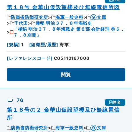
第１８号 金華山仮設望楼及ひ無線電信所図
防衛省防衛研究所
海軍一般史料
⑨文庫
千代田
極秘 明治３７．８年海戦史
「極秘 明治３７．８年海戦史 第８部 会計経理 巻６．
７．８別冊」
[
規模
]
1
[
組織歴/履歴
]
海軍
[
レファレンスコード
]
C05110167600
閲覧
76
件名
第１８号の２ 金華山仮設望楼及ひ無線電信
所
防衛省防衛研究所
海軍一般史料
⑨文庫