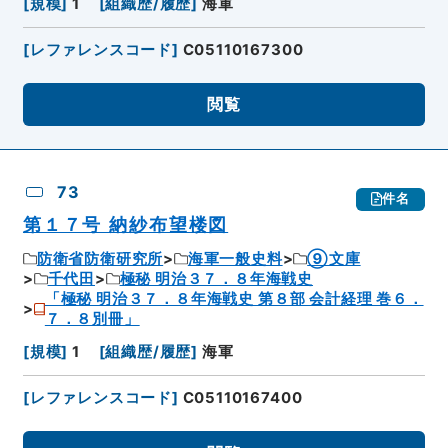
[
規模
]
1
[
組織歴/履歴
]
海軍
[
レファレンスコード
]
C05110167300
閲覧
73
件名
第１７号 納紗布望楼図
防衛省防衛研究所
海軍一般史料
⑨文庫
千代田
極秘 明治３７．８年海戦史
「極秘 明治３７．８年海戦史 第８部 会計経理 巻６．
７．８別冊」
[
規模
]
1
[
組織歴/履歴
]
海軍
[
レファレンスコード
]
C05110167400