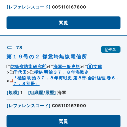
[
レファレンスコード
]
C05110167800
閲覧
78
件名
第１９号の２ 襟裳埼無線電信所
防衛省防衛研究所
海軍一般史料
⑨文庫
千代田
極秘 明治３７．８年海戦史
「極秘 明治３７．８年海戦史 第８部 会計経理 巻６．
７．８別冊」
[
規模
]
1
[
組織歴/履歴
]
海軍
[
レファレンスコード
]
C05110167900
閲覧