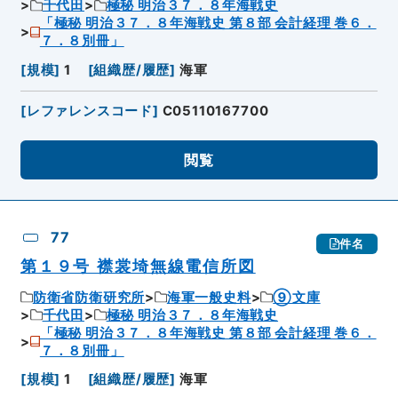
千代田
極秘 明治３７．８年海戦史
「極秘 明治３７．８年海戦史 第８部 会計経理 巻６．
７．８別冊」
[
規模
]
1
[
組織歴/履歴
]
海軍
[
レファレンスコード
]
C05110167700
閲覧
77
件名
第１９号 襟裳埼無線電信所図
防衛省防衛研究所
海軍一般史料
⑨文庫
千代田
極秘 明治３７．８年海戦史
「極秘 明治３７．８年海戦史 第８部 会計経理 巻６．
７．８別冊」
[
規模
]
1
[
組織歴/履歴
]
海軍