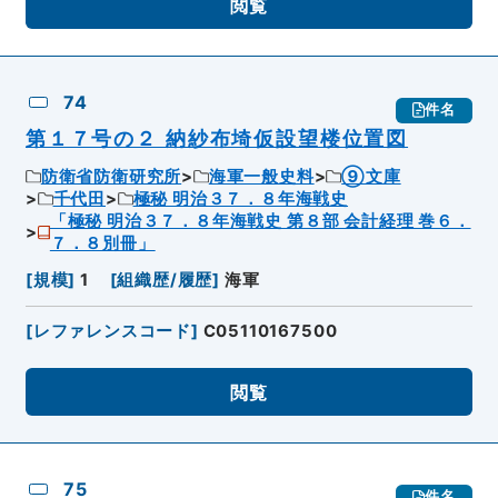
閲覧
74
件名
第１７号の２ 納紗布埼仮設望楼位置図
防衛省防衛研究所
海軍一般史料
⑨文庫
千代田
極秘 明治３７．８年海戦史
「極秘 明治３７．８年海戦史 第８部 会計経理 巻６．
７．８別冊」
[
規模
]
1
[
組織歴/履歴
]
海軍
[
レファレンスコード
]
C05110167500
閲覧
75
件名