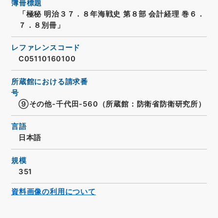
簿冊標題
「極秘 明治３７．８年海戦史 第８部 会計経理 巻６．
７．８別冊」
レファレンスコード
C05110160100
所蔵館における請求番
号
⑨その他-千代田-560（所蔵館：防衛省防衛研究所）
言語
日本語
規模
351
資料画像の利用について