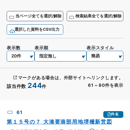
当ページ全てを選択/解除
検索結果全てを選択/解除
選択した資料をCSV出力
表示数
表示順
表示スタイル
マークがある場合は、外部サイトへリンクします。
244
61
~
80
件を表示
該当件数
件
CSV出力
No.
概要情報
画像等
61
件名
第１５号の７ 大湊要港部用地堺柵新営図