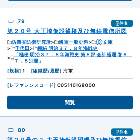
79
件名
第２０号 大王埼仮設望楼及ひ無線電信所図
防衛省防衛研究所
海軍一般史料
⑨文庫
千代田
極秘 明治３７．８年海戦史
「極秘 明治３７．８年海戦史 第８部 会計経理 巻６．
７．８別冊」
[
規模
]
1
[
組織歴/履歴
]
海軍
[
レファレンスコード
]
C05110168000
閲覧
80
件名
第２０号の２ 大王埼仮設望楼及ひ無線電信