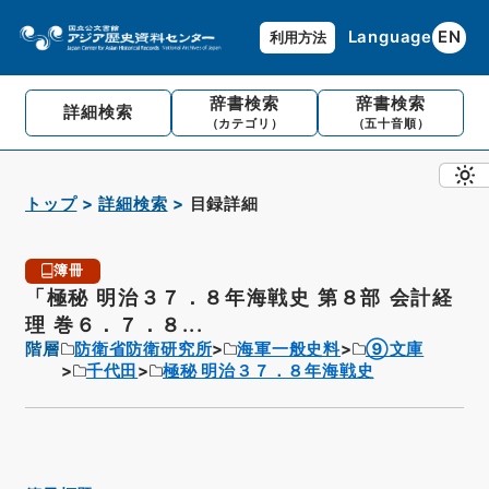
Language
EN
利用方法
辞書検索
辞書検索
詳細検索
（カテゴリ）
（五十音順）
トップ
詳細検索
目録詳細
簿冊
「極秘 明治３７．８年海戦史 第８部 会計経
理 巻６．７．８...
階層
防衛省防衛研究所
海軍一般史料
⑨文庫
千代田
極秘 明治３７．８年海戦史