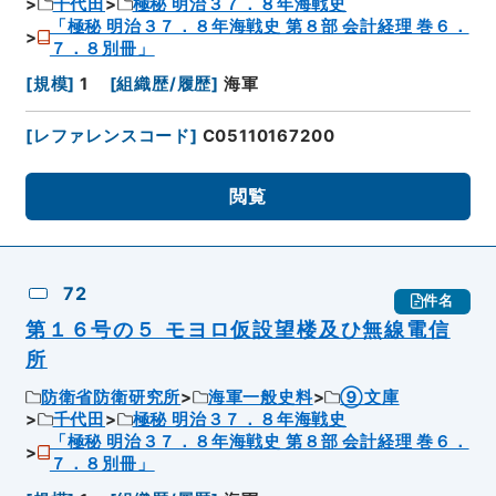
千代田
極秘 明治３７．８年海戦史
「極秘 明治３７．８年海戦史 第８部 会計経理 巻６．
７．８別冊」
[
規模
]
1
[
組織歴/履歴
]
海軍
[
レファレンスコード
]
C05110167200
閲覧
72
件名
第１６号の５ モヨロ仮設望楼及ひ無線電信
所
防衛省防衛研究所
海軍一般史料
⑨文庫
千代田
極秘 明治３７．８年海戦史
「極秘 明治３７．８年海戦史 第８部 会計経理 巻６．
７．８別冊」