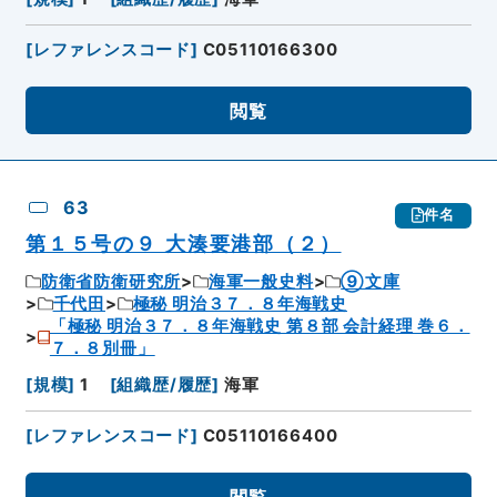
[
レファレンスコード
]
C05110166300
閲覧
63
件名
第１５号の９ 大湊要港部（２）
防衛省防衛研究所
海軍一般史料
⑨文庫
千代田
極秘 明治３７．８年海戦史
「極秘 明治３７．８年海戦史 第８部 会計経理 巻６．
７．８別冊」
[
規模
]
1
[
組織歴/履歴
]
海軍
[
レファレンスコード
]
C05110166400
閲覧