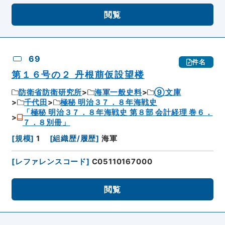
閲覧
69
件名
第１６号の２ 丹根萠仮設望楼
防衛省防衛研究所
海軍一般史料
⑨文庫
千代田
極秘 明治３７．８年海戦史
「極秘 明治３７．８年海戦史 第８部 会計経理 巻６．
７．８別冊」
[
規模
]
1
[
組織歴/履歴
]
海軍
[
レファレンスコード
]
C05110167000
閲覧