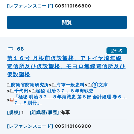
[
レファレンスコード
]
C05110166800
閲覧
68
件名
第１６号 丹根萠仮設望楼、アトイヤ埼無線
電信所及ひ仮設望楼、モヨロ無線電信所及ひ
仮設望楼
防衛省防衛研究所
海軍一般史料
⑨文庫
千代田
極秘 明治３７．８年海戦史
「極秘 明治３７．８年海戦史 第８部 会計経理 巻６．
７．８別冊」
[
規模
]
1
[
組織歴/履歴
]
海軍
[
レファレンスコード
]
C05110166900