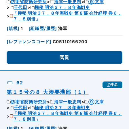
防衛省防衛研究所
海軍一般史料
⑨文庫
千代田
極秘 明治３７．８年海戦史
「極秘 明治３７．８年海戦史 第８部 会計経理 巻６．
７．８別冊」
[
規模
]
1
[
組織歴/履歴
]
海軍
[
レファレンスコード
]
C05110166200
閲覧
62
件名
第１５号の８ 大湊要港部（１）
防衛省防衛研究所
海軍一般史料
⑨文庫
千代田
極秘 明治３７．８年海戦史
「極秘 明治３７．８年海戦史 第８部 会計経理 巻６．
７．８別冊」
[
規模
]
1
[
組織歴/履歴
]
海軍