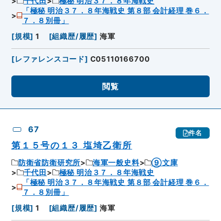
千代田
極秘 明治３７．８年海戦史
「極秘 明治３７．８年海戦史 第８部 会計経理 巻６．
７．８別冊」
[
規模
]
1
[
組織歴/履歴
]
海軍
[
レファレンスコード
]
C05110166700
閲覧
67
件名
第１５号の１３ 塩埼乙衛所
防衛省防衛研究所
海軍一般史料
⑨文庫
千代田
極秘 明治３７．８年海戦史
「極秘 明治３７．８年海戦史 第８部 会計経理 巻６．
７．８別冊」
[
規模
]
1
[
組織歴/履歴
]
海軍