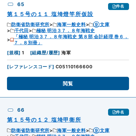
65
件名
第１５号の１１ 塩埼燈竿所仮設
防衛省防衛研究所
海軍一般史料
⑨文庫
千代田
極秘 明治３７．８年海戦史
「極秘 明治３７．８年海戦史 第８部 会計経理 巻６．
７．８別冊」
[
規模
]
1
[
組織歴/履歴
]
海軍
[
レファレンスコード
]
C05110166600
閲覧
66
件名
第１５号の１２ 塩埼甲衛所
防衛省防衛研究所
海軍一般史料
⑨文庫