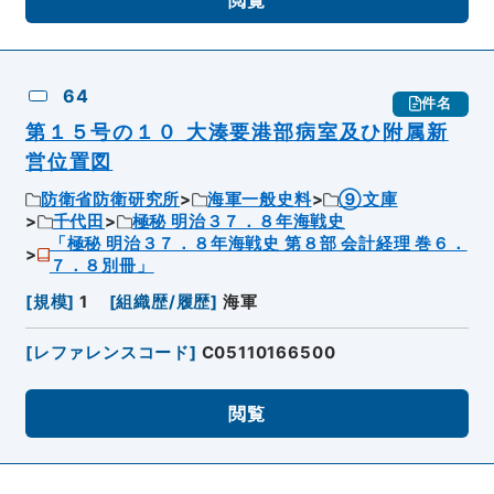
64
件名
第１５号の１０ 大湊要港部病室及ひ附属新
営位置図
防衛省防衛研究所
海軍一般史料
⑨文庫
千代田
極秘 明治３７．８年海戦史
「極秘 明治３７．８年海戦史 第８部 会計経理 巻６．
７．８別冊」
[
規模
]
1
[
組織歴/履歴
]
海軍
[
レファレンスコード
]
C05110166500
閲覧