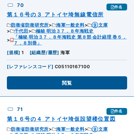
70
件名
第１６号の３ アトイヤ埼無線電信所
防衛省防衛研究所
海軍一般史料
⑨文庫
千代田
極秘 明治３７．８年海戦史
「極秘 明治３７．８年海戦史 第８部 会計経理 巻６．
７．８別冊」
[
規模
]
1
[
組織歴/履歴
]
海軍
[
レファレンスコード
]
C05110167100
閲覧
71
件名
第１６号の４ アトイヤ埼仮設望楼位置図
防衛省防衛研究所
海軍一般史料
⑨文庫