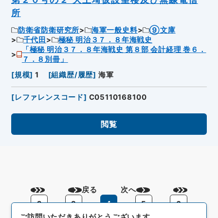
所
防衛省防衛研究所
海軍一般史料
⑨文庫
千代田
極秘 明治３７．８年海戦史
「極秘 明治３７．８年海戦史 第８部 会計経理 巻６．
７．８別冊」
[
規模
]
1
[
組織歴/履歴
]
海軍
[
レファレンスコード
]
C05110168100
閲覧
戻る
次へ
2
3
4
5
6
ご訪問いただきありがとうございます。