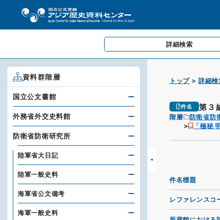
詳細検索
資料群階層
トップ
詳細検
国立公文書館
第３
件名
外務省外交史料館
階層
防衛省防
「極秘 
防衛省防衛研究所
陸軍省大日記
陸軍一般史料
件名標題
海軍省公文備考
レファレンスコ
海軍一般史料
所蔵館における