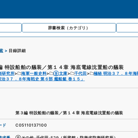
辞書検索
（カテゴリ）
索
目録詳細
編 特設船舶の艤装／第１４章 海底電線沈置船の艤装
衛研究所
海軍一般史料
⑨文庫
千代田
極秘 明治３７．８年海
明治３７．８年海戦史 第６部 艦船艇 巻１５」
第３編 特設船舶の艤装／第１４章 海底電線沈置船の艤装
ード
C05110137100
請求番
⑨その他-千代田-529（所蔵館：防衛省防衛研究所）