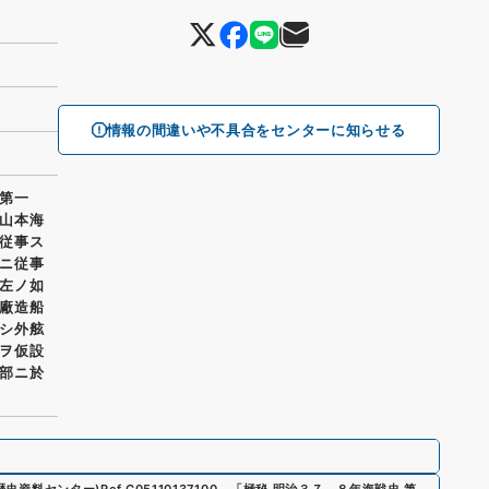
情報の間違いや不具合をセンターに知らせる
第一
山本海
従事ス
ニ従事
左ノ如
廠造船
シ外舷
ヲ仮設
部ニ於
ア歴史資料センター)
Ref.
C05110137100
、
「極秘 明治３７．８年海戦史 第