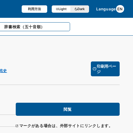
Language
EN
利用方法
Light
Dark
辞書検索
（五十音順）
印刷用ペー
戦史
ジ
閲覧
マークがある場合は、外部サイトにリンクします。