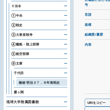
号
０法令
言語
①中央
規模
②戦史
組織歴/履歴
③大東亜戦争
④艦船・陸上部隊
内容
⑤航空部隊
⑨文庫
千代田
極秘 明治３７．８年海戦史
霞ヶ関
琉球大学附属図書館
URIをコピー