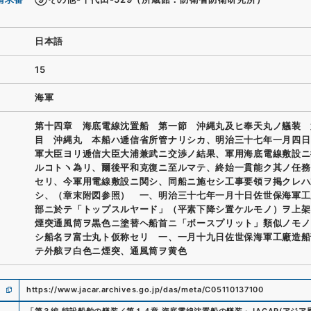
日本語
15
海軍
第十四章 海底電線沈置船 第一節 沖縄丸及ヒ奉天丸ノ艤装 
目 沖縄丸 本船ハ逓信省所管ナリシカ、明治三十七年一月四日
軍大臣ヨリ逓信大臣大浦兼武ニ交渉ノ結果、軍用海底電線敷設ニ
ルコトヽ為リ、爾後平和克復ニ至ルマテ、終始一貫能ク其ノ任務
セリ、今軍用電線敷設ニ関シ、同船ニ施セシ工事要領ヲ掲クレハ
シ、（章末附図参照） 一、明治三十七年一月十日佐世保海軍工
部ニ於テ「トップスルヤード」（平素下降シ置ケルモノ）ヲ上架
煙突通風筒ヲ黒色ニ塗替ヘ船首ニ「ボースプリット」類似ノモノ
シ船名ヲ富士丸ト仮称セリ 一、一月十九日佐世保海軍工廠造船
テ外舷ヲ白色ニ煙突、通風筒ヲ黄色
https://www.jacar.archives.go.jp/das/meta/C05110137100
「
第３編 特設船舶の艤装／第１４章 海底電線沈置船の艤装
」
JACAR(アジ