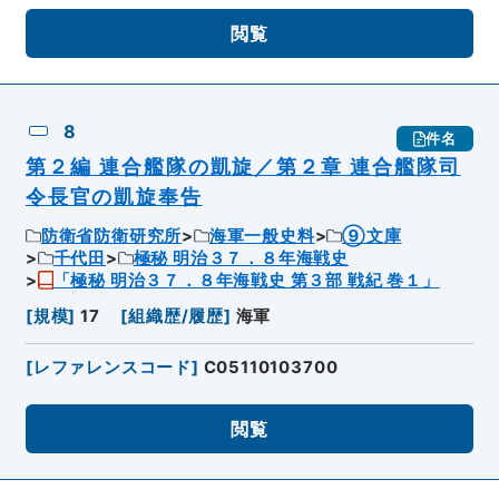
閲覧
8
件名
第２編 連合艦隊の凱旋／第２章 連合艦隊司
令長官の凱旋奉告
防衛省防衛研究所
海軍一般史料
⑨文庫
千代田
極秘 明治３７．８年海戦史
「極秘 明治３７．８年海戦史 第３部 戦紀 巻１」
[
規模
]
17
[
組織歴/履歴
]
海軍
[
レファレンスコード
]
C05110103700
閲覧