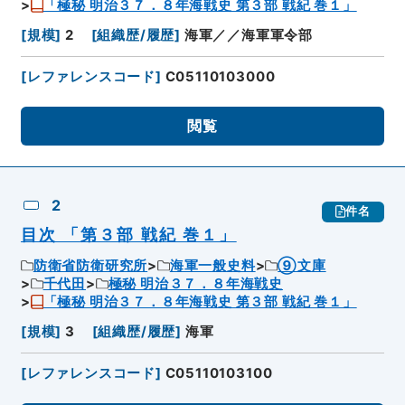
「極秘 明治３７．８年海戦史 第３部 戦紀 巻１」
[
規模
]
2
[
組織歴/履歴
]
海軍／／海軍軍令部
[
レファレンスコード
]
C05110103000
閲覧
2
件名
目次 「第３部 戦紀 巻１」
防衛省防衛研究所
海軍一般史料
⑨文庫
千代田
極秘 明治３７．８年海戦史
「極秘 明治３７．８年海戦史 第３部 戦紀 巻１」
[
規模
]
3
[
組織歴/履歴
]
海軍
[
レファレンスコード
]
C05110103100