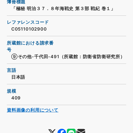
簿冊標題
「極秘 明治３７．８年海戦史 第３部 戦紀 巻１」
レファレンスコード
C05110102900
所蔵館における請求番
号
⑨その他-千代田-491（所蔵館：防衛省防衛研究所）
言語
日本語
規模
409
資料画像の利用について