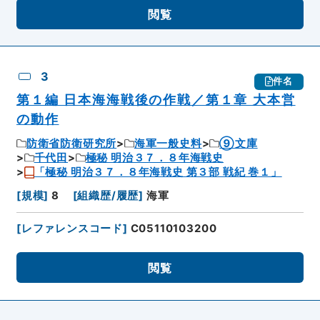
閲覧
3
件名
第１編 日本海海戦後の作戦／第１章 大本営
の動作
防衛省防衛研究所
海軍一般史料
⑨文庫
千代田
極秘 明治３７．８年海戦史
「極秘 明治３７．８年海戦史 第３部 戦紀 巻１」
[
規模
]
8
[
組織歴/履歴
]
海軍
[
レファレンスコード
]
C05110103200
閲覧