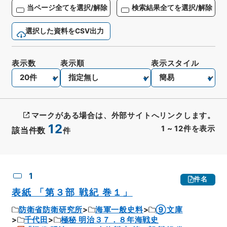
当ページ全てを選択/解除
検索結果全てを選択/解除
選択した資料をCSV出力
表示数
表示順
表示スタイル
マークがある場合は、外部サイトへリンクします。
12
1
~
12
件を表示
該当件数
件
CSV出力
No.
概要情報
画像等
1
件名
表紙 「第３部 戦紀 巻１」
防衛省防衛研究所
海軍一般史料
⑨文庫
千代田
極秘 明治３７．８年海戦史