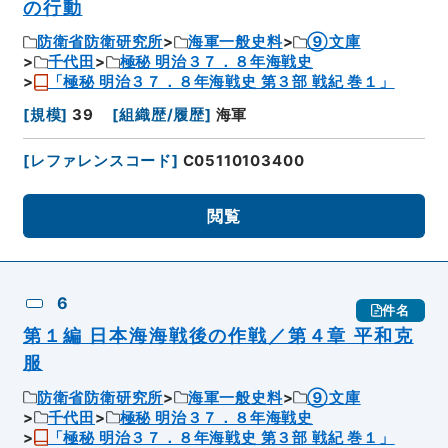
の行動
防衛省防衛研究所
海軍一般史料
⑨文庫
千代田
極秘 明治３７．８年海戦史
「極秘 明治３７．８年海戦史 第３部 戦紀 巻１」
[
規模
]
39
[
組織歴/履歴
]
海軍
[
レファレンスコード
]
C05110103400
閲覧
6
件名
第１編 日本海海戦後の作戦／第４章 平和克
服
防衛省防衛研究所
海軍一般史料
⑨文庫
千代田
極秘 明治３７．８年海戦史
「極秘 明治３７．８年海戦史 第３部 戦紀 巻１」