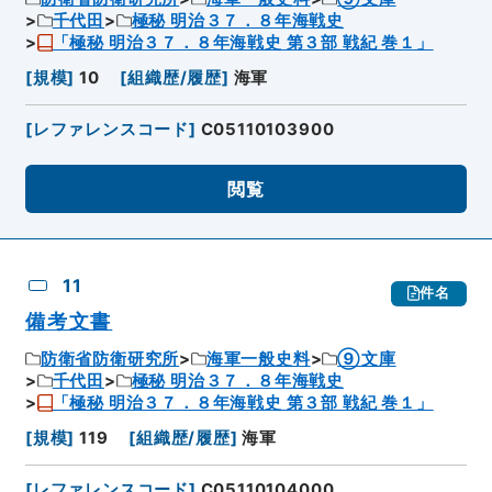
千代田
極秘 明治３７．８年海戦史
「極秘 明治３７．８年海戦史 第３部 戦紀 巻１」
[
規模
]
10
[
組織歴/履歴
]
海軍
[
レファレンスコード
]
C05110103900
閲覧
11
件名
備考文書
防衛省防衛研究所
海軍一般史料
⑨文庫
千代田
極秘 明治３７．８年海戦史
「極秘 明治３７．８年海戦史 第３部 戦紀 巻１」
[
規模
]
119
[
組織歴/履歴
]
海軍
[
レファレンスコード
]
C05110104000