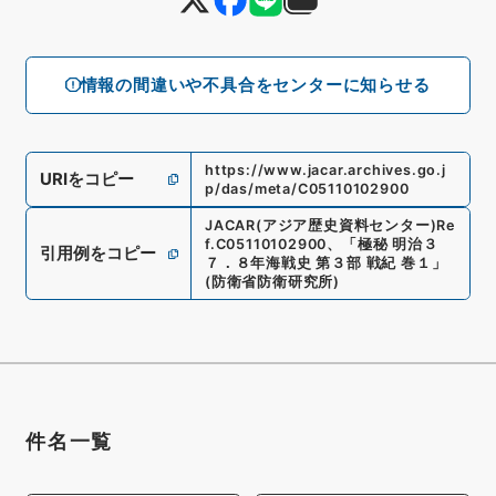
情報の間違いや不具合をセンターに知らせる
https://www.jacar.archives.go.j
URIをコピー
p/das/meta/C05110102900
JACAR(アジア歴史資料センター)
Re
f.
C05110102900
、
「極秘 明治３
引用例をコピー
７．８年海戦史 第３部 戦紀 巻１」
(
防衛省防衛研究所
)
件名一覧