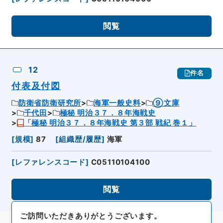
閲覧
12
件名
付表及付図
防衛省防衛研究所
海軍一般史料
⑨文庫
千代田
極秘 明治３７．８年海戦史
「極秘 明治３７．８年海戦史 第３部 戦紀 巻１」
[
規模
]
87
[
組織歴/履歴
]
海軍
[
レファレンスコード
]
C05110104100
閲覧
ご訪問いただきありがとうございます。