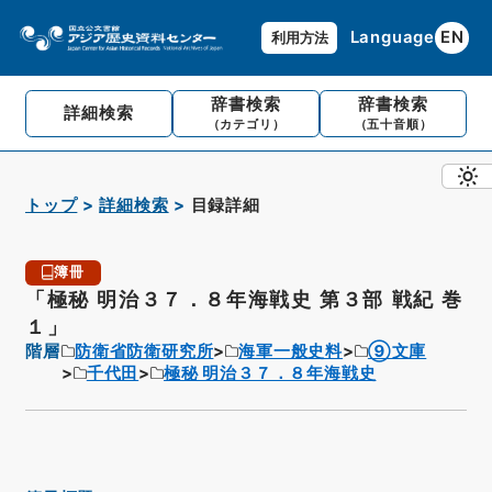
Language
EN
利用方法
辞書検索
辞書検索
詳細検索
（カテゴリ）
（五十音順）
トップ
詳細検索
目録詳細
簿冊
「極秘 明治３７．８年海戦史 第３部 戦紀 巻
１」
階層
防衛省防衛研究所
海軍一般史料
⑨文庫
千代田
極秘 明治３７．８年海戦史