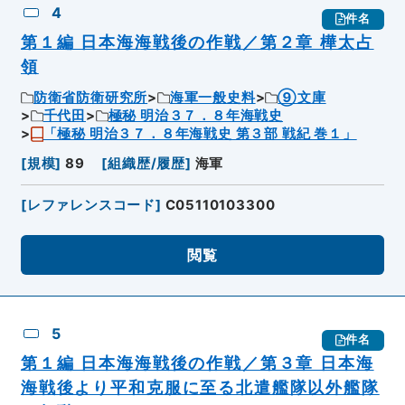
4
件名
第１編 日本海海戦後の作戦／第２章 樺太占
領
防衛省防衛研究所
海軍一般史料
⑨文庫
千代田
極秘 明治３７．８年海戦史
「極秘 明治３７．８年海戦史 第３部 戦紀 巻１」
[
規模
]
89
[
組織歴/履歴
]
海軍
[
レファレンスコード
]
C05110103300
閲覧
5
件名
第１編 日本海海戦後の作戦／第３章 日本海
海戦後より平和克服に至る北遣艦隊以外艦隊