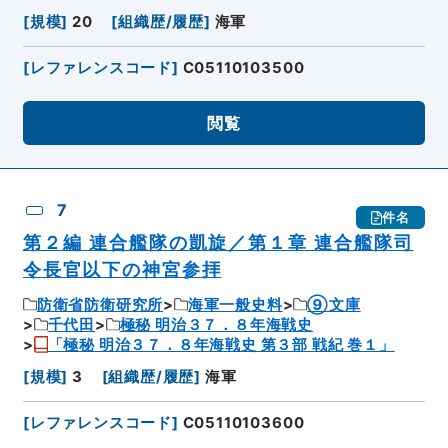
[
規模
]
20
[
組織歴/履歴
]
海軍
[
レファレンスコード
]
C05110103500
閲覧
7
件名
第２編 連合艦隊の凱旋／第１章 連合艦隊司
令長官以下の神宮参拝
防衛省防衛研究所
海軍一般史料
⑨文庫
千代田
極秘 明治３７．８年海戦史
「極秘 明治３７．８年海戦史 第３部 戦紀 巻１」
[
規模
]
3
[
組織歴/履歴
]
海軍
[
レファレンスコード
]
C05110103600