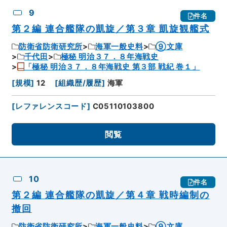
9
件名
第２編 連合艦隊の凱旋／第３章 凱旋観艦式
防衛省防衛研究所
海軍一般史料
⑨文庫
千代田
極秘 明治３７．８年海戦史
「極秘 明治３７．８年海戦史 第３部 戦紀 巻１」
[
規模
]
12
[
組織歴/履歴
]
海軍
[
レファレンスコード
]
C05110103800
閲覧
10
件名
第２編 連合艦隊の凱旋／第４章 戦時編制の
撤回
防衛省防衛研究所
海軍一般史料
⑨文庫