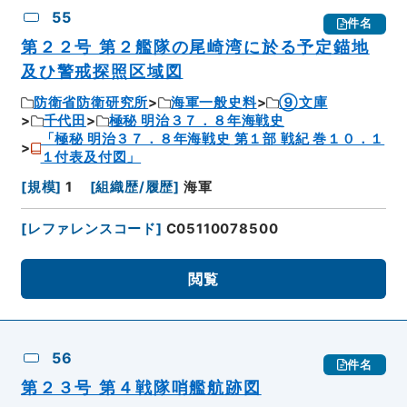
55
件名
第２２号 第２艦隊の尾崎湾に於る予定錨地
及ひ警戒探照区域図
防衛省防衛研究所
海軍一般史料
⑨文庫
千代田
極秘 明治３７．８年海戦史
「極秘 明治３７．８年海戦史 第１部 戦紀 巻１０．１
１付表及付図」
[
規模
]
1
[
組織歴/履歴
]
海軍
[
レファレンスコード
]
C05110078500
閲覧
56
件名
第２３号 第４戦隊哨艦航跡図