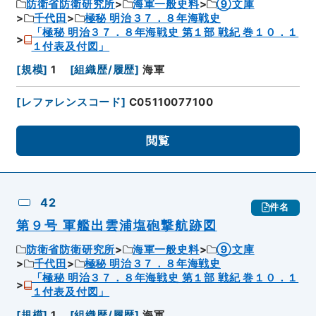
防衛省防衛研究所
海軍一般史料
⑨文庫
千代田
極秘 明治３７．８年海戦史
「極秘 明治３７．８年海戦史 第１部 戦紀 巻１０．１
１付表及付図」
[
規模
]
1
[
組織歴/履歴
]
海軍
[
レファレンスコード
]
C05110077100
閲覧
42
件名
第９号 軍艦出雲浦塩砲撃航跡図
防衛省防衛研究所
海軍一般史料
⑨文庫
千代田
極秘 明治３７．８年海戦史
「極秘 明治３７．８年海戦史 第１部 戦紀 巻１０．１
１付表及付図」
[
規模
]
1
[
組織歴/履歴
]
海軍