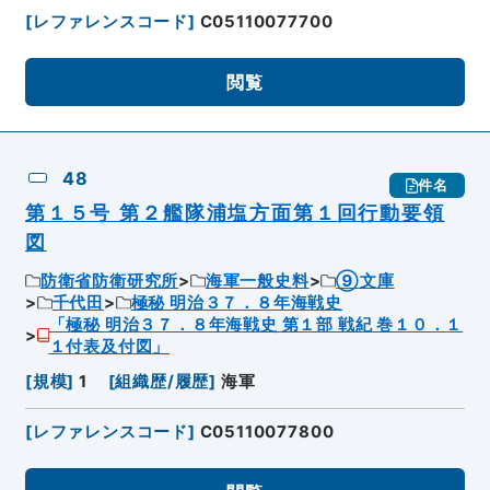
[
レファレンスコード
]
C05110077700
閲覧
48
件名
第１５号 第２艦隊浦塩方面第１回行動要領
図
防衛省防衛研究所
海軍一般史料
⑨文庫
千代田
極秘 明治３７．８年海戦史
「極秘 明治３７．８年海戦史 第１部 戦紀 巻１０．１
１付表及付図」
[
規模
]
1
[
組織歴/履歴
]
海軍
[
レファレンスコード
]
C05110077800