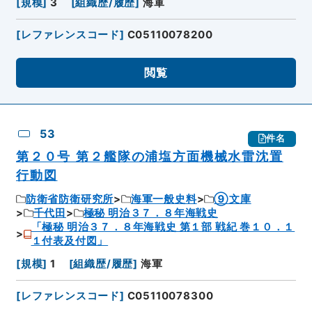
[
規模
]
3
[
組織歴/履歴
]
海軍
[
レファレンスコード
]
C05110078200
閲覧
53
件名
第２０号 第２艦隊の浦塩方面機械水雷沈置
行動図
防衛省防衛研究所
海軍一般史料
⑨文庫
千代田
極秘 明治３７．８年海戦史
「極秘 明治３７．８年海戦史 第１部 戦紀 巻１０．１
１付表及付図」
[
規模
]
1
[
組織歴/履歴
]
海軍
[
レファレンスコード
]
C05110078300