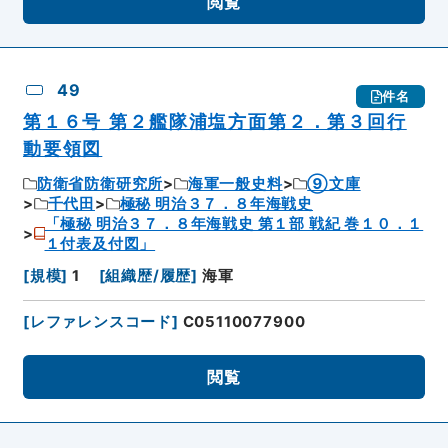
閲覧
49
件名
第１６号 第２艦隊浦塩方面第２．第３回行
動要領図
防衛省防衛研究所
海軍一般史料
⑨文庫
千代田
極秘 明治３７．８年海戦史
「極秘 明治３７．８年海戦史 第１部 戦紀 巻１０．１
１付表及付図」
[
規模
]
1
[
組織歴/履歴
]
海軍
[
レファレンスコード
]
C05110077900
閲覧