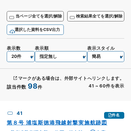
当ページ全てを選択/解除
検索結果全てを選択/解除
選択した資料をCSV出力
表示数
表示順
表示スタイル
マークがある場合は、外部サイトへリンクします。
98
41
~
60
件を表示
該当件数
件
CSV出力
No.
概要情報
画像等
41
件名
第８号 浦塩斯徳港飛越射撃実施航跡図