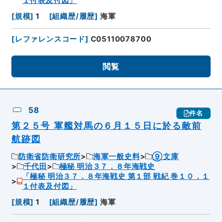
１付表及付図」
[
規模
]
1
[
組織歴/履歴
]
海軍
[
レファレンスコード
]
C05110078700
閲覧
58
件名
第２５号 軍艦対馬の６月１５日に於る敵前
航跡図
防衛省防衛研究所
海軍一般史料
⑨文庫
千代田
極秘 明治３７．８年海戦史
「極秘 明治３７．８年海戦史 第１部 戦紀 巻１０．１
１付表及付図」
[
規模
]
1
[
組織歴/履歴
]
海軍