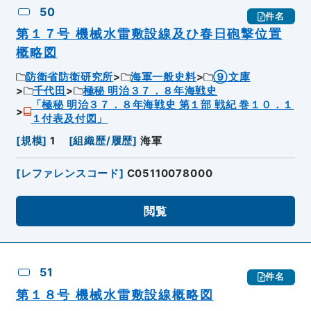
50
件名
第１７号 機械水雷敷設線及ひ春日砲撃位置
概略図
防衛省防衛研究所
海軍一般史料
⑨文庫
千代田
極秘 明治３７．８年海戦史
「極秘 明治３７．８年海戦史 第１部 戦紀 巻１０．１
１付表及付図」
[
規模
]
1
[
組織歴/履歴
]
海軍
[
レファレンスコード
]
C05110078000
閲覧
51
件名
第１８号 機械水雷敷設線概略図