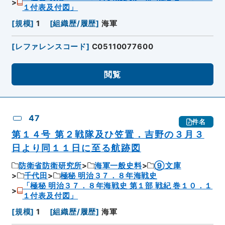
１付表及付図」
[
規模
]
1
[
組織歴/履歴
]
海軍
[
レファレンスコード
]
C05110077600
閲覧
47
件名
第１４号 第２戦隊及ひ笠置．吉野の３月３
日より同１１日に至る航跡図
防衛省防衛研究所
海軍一般史料
⑨文庫
千代田
極秘 明治３７．８年海戦史
「極秘 明治３７．８年海戦史 第１部 戦紀 巻１０．１
１付表及付図」
[
規模
]
1
[
組織歴/履歴
]
海軍