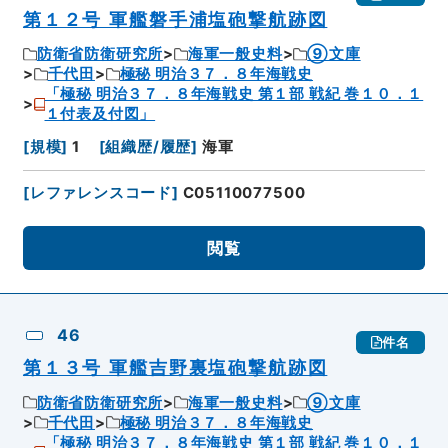
第１２号 軍艦磐手浦塩砲撃航跡図
防衛省防衛研究所
海軍一般史料
⑨文庫
千代田
極秘 明治３７．８年海戦史
「極秘 明治３７．８年海戦史 第１部 戦紀 巻１０．１
１付表及付図」
[
規模
]
1
[
組織歴/履歴
]
海軍
[
レファレンスコード
]
C05110077500
閲覧
46
件名
第１３号 軍艦吉野裏塩砲撃航跡図
防衛省防衛研究所
海軍一般史料
⑨文庫
千代田
極秘 明治３７．８年海戦史
「極秘 明治３７．８年海戦史 第１部 戦紀 巻１０．１