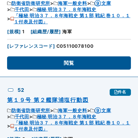
防衛省防衛研究所
海軍一般史料
⑨文庫
千代田
極秘 明治３７．８年海戦史
「極秘 明治３７．８年海戦史 第１部 戦紀 巻１０．１
１付表及付図」
[
規模
]
1
[
組織歴/履歴
]
海軍
[
レファレンスコード
]
C05110078100
閲覧
52
件名
第１９号 第２艦隊浦塩行動図
防衛省防衛研究所
海軍一般史料
⑨文庫
千代田
極秘 明治３７．８年海戦史
「極秘 明治３７．８年海戦史 第１部 戦紀 巻１０．１
１付表及付図」