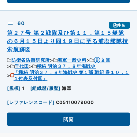
60
件名
第２７号 第２戦隊及ひ第１１．第１５艇隊
の６月１５日より同１９日に至る浦塩艦隊捜
索航跡図
防衛省防衛研究所
海軍一般史料
⑨文庫
千代田
極秘 明治３７．８年海戦史
「極秘 明治３７．８年海戦史 第１部 戦紀 巻１０．１
１付表及付図」
[
規模
]
1
[
組織歴/履歴
]
海軍
[
レファレンスコード
]
C05110079000
閲覧