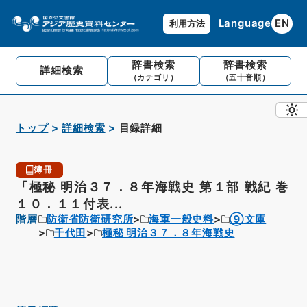
Language
EN
利用方法
辞書検索
辞書検索
詳細検索
（カテゴリ）
（五十音順）
トップ
詳細検索
目録詳細
簿冊
「極秘 明治３７．８年海戦史 第１部 戦紀 巻
１０．１１付表...
階層
防衛省防衛研究所
海軍一般史料
⑨文庫
千代田
極秘 明治３７．８年海戦史