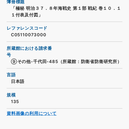
簿冊標題
「極秘 明治３７．８年海戦史 第１部 戦紀 巻１０．１
１付表及付図」
レファレンスコード
C05110073000
所蔵館における請求番
号
⑨その他-千代田-485（所蔵館：防衛省防衛研究所）
言語
日本語
規模
135
資料画像の利用について