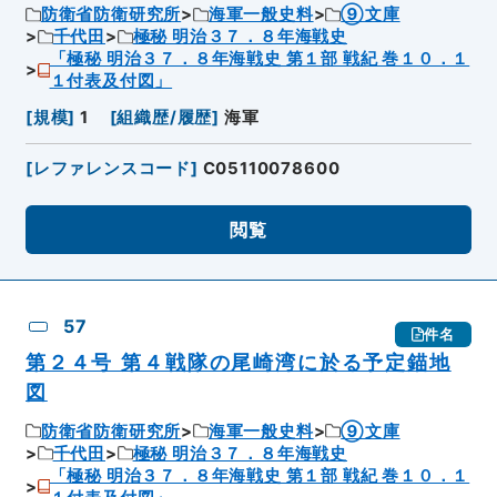
防衛省防衛研究所
海軍一般史料
⑨文庫
千代田
極秘 明治３７．８年海戦史
「極秘 明治３７．８年海戦史 第１部 戦紀 巻１０．１
１付表及付図」
[
規模
]
1
[
組織歴/履歴
]
海軍
[
レファレンスコード
]
C05110078600
閲覧
57
件名
第２４号 第４戦隊の尾崎湾に於る予定錨地
図
防衛省防衛研究所
海軍一般史料
⑨文庫
千代田
極秘 明治３７．８年海戦史
「極秘 明治３７．８年海戦史 第１部 戦紀 巻１０．１