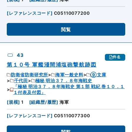
[
レファレンスコード
]
C05110077200
閲覧
43
件名
第１０号 軍艦淺間浦塩砲撃航跡図
防衛省防衛研究所
海軍一般史料
⑨文庫
千代田
極秘 明治３７．８年海戦史
「極秘 明治３７．８年海戦史 第１部 戦紀 巻１０．１
１付表及付図」
[
規模
]
1
[
組織歴/履歴
]
海軍
[
レファレンスコード
]
C05110077300
閲覧