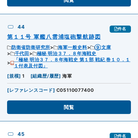
44
件名
第１１号 軍艦八雲浦塩砲撃航跡図
防衛省防衛研究所
海軍一般史料
⑨文庫
千代田
極秘 明治３７．８年海戦史
「極秘 明治３７．８年海戦史 第１部 戦紀 巻１０．１
１付表及付図」
[
規模
]
1
[
組織歴/履歴
]
海軍
[
レファレンスコード
]
C05110077400
閲覧
45
件名