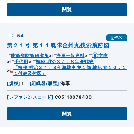
閲覧
54
件名
第２１号 第１１艇隊金州丸捜索航跡図
防衛省防衛研究所
海軍一般史料
⑨文庫
千代田
極秘 明治３７．８年海戦史
「極秘 明治３７．８年海戦史 第１部 戦紀 巻１０．１
１付表及付図」
[
規模
]
1
[
組織歴/履歴
]
海軍
[
レファレンスコード
]
C05110078400
閲覧