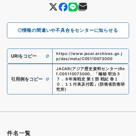
情報の間違いや不具合をセンターに知らせる
https://www.jacar.archives.go.j
URIをコピー
p/das/meta/C05110073000
JACAR(アジア歴史資料センター)
Re
f.
C05110073000
、
「極秘 明治３
引用例をコピー
７．８年海戦史 第１部 戦紀 巻１
０．１１付表及付図」
(
防衛省防衛研
究所
)
件名一覧