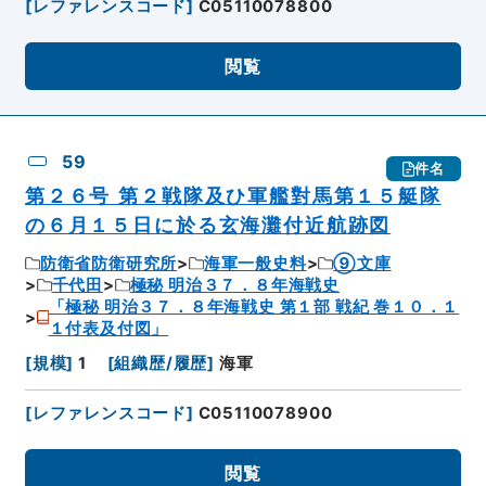
[
レファレンスコード
]
C05110078800
閲覧
59
件名
第２６号 第２戦隊及ひ軍艦對馬第１５艇隊
の６月１５日に於る玄海灘付近航跡図
防衛省防衛研究所
海軍一般史料
⑨文庫
千代田
極秘 明治３７．８年海戦史
「極秘 明治３７．８年海戦史 第１部 戦紀 巻１０．１
１付表及付図」
[
規模
]
1
[
組織歴/履歴
]
海軍
[
レファレンスコード
]
C05110078900
閲覧