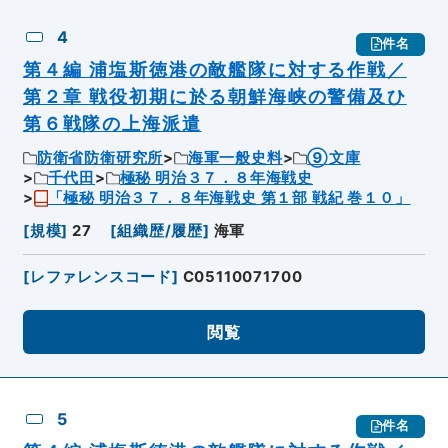
4
件名
第４編 浦塩斯徳港の敵艦隊に対する作戦／
第２章 戦役初期に於る朝鮮海峡の警備及ひ
第６戦隊の上海派遣
防衛省防衛研究所
海軍一般史料
⑨文庫
千代田
極秘 明治３７．８年海戦史
「極秘 明治３７．８年海戦史 第１部 戦紀 巻１０」
[
規模
]
27
[
組織歴/履歴
]
海軍
[
レファレンスコード
]
C05110071700
閲覧
5
件名