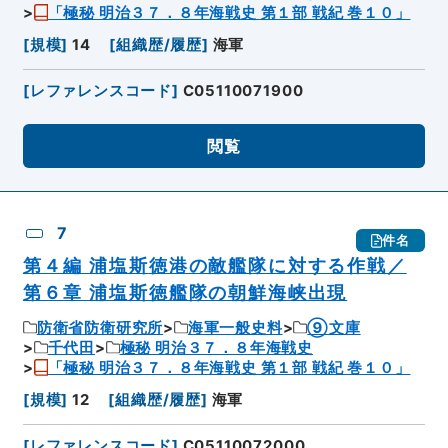
「極秘 明治３７．８年海戦史 第１部 戦紀 巻１０」
[
規模
]
14
[
組織歴/履歴
]
海軍
[
レファレンスコード
]
C05110071900
閲覧
7
件名
第４編 浦塩斯徳港の敵艦隊に対する作戦／
第６章 浦塩斯徳艦隊の朝鮮海峡出現
防衛省防衛研究所
海軍一般史料
⑨文庫
千代田
極秘 明治３７．８年海戦史
「極秘 明治３７．８年海戦史 第１部 戦紀 巻１０」
[
規模
]
12
[
組織歴/履歴
]
海軍
[
レファレンスコード
]
C05110072000