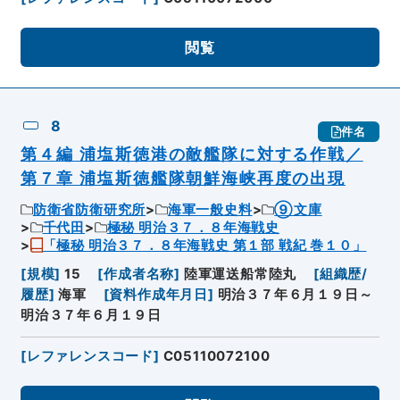
閲覧
8
件名
第４編 浦塩斯徳港の敵艦隊に対する作戦／
第７章 浦塩斯徳艦隊朝鮮海峡再度の出現
防衛省防衛研究所
海軍一般史料
⑨文庫
千代田
極秘 明治３７．８年海戦史
「極秘 明治３７．８年海戦史 第１部 戦紀 巻１０」
[
規模
]
15
[
作成者名称
]
陸軍運送船常陸丸
[
組織歴/
履歴
]
海軍
[
資料作成年月日
]
明治３７年６月１９日～
明治３７年６月１９日
[
レファレンスコード
]
C05110072100