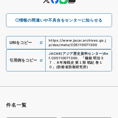
情報の間違いや不具合をセンターに知らせる
https://www.jacar.archives.go.j
URIをコピー
p/das/meta/C05110071300
JACAR(アジア歴史資料センター)
Re
f.
C05110071300
、
「極秘 明治３
引用例をコピー
７．８年海戦史 第１部 戦紀 巻１
０」
(
防衛省防衛研究所
)
件名一覧