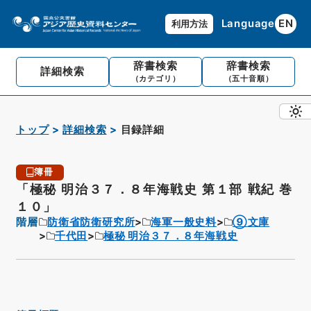
Language
EN
利用方法
辞書検索
辞書検索
詳細検索
（カテゴリ）
（五十音順）
トップ
詳細検索
目録詳細
簿冊
「極秘 明治３７．８年海戦史 第１部 戦紀 巻
１０」
階層
防衛省防衛研究所
海軍一般史料
⑨文庫
千代田
極秘 明治３７．８年海戦史