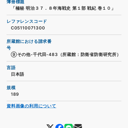
簿冊標題
「極秘 明治３７．８年海戦史 第１部 戦紀 巻１０」
レファレンスコード
C05110071300
所蔵館における請求番
号
⑨その他-千代田-483（所蔵館：防衛省防衛研究所）
言語
日本語
規模
189
資料画像の利用について