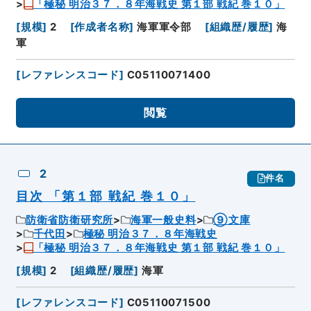
「極秘 明治３７．８年海戦史 第１部 戦紀 巻１０」
[
規模
]
2
[
作成者名称
]
海軍軍令部
[
組織歴/履歴
]
海
軍
[
レファレンスコード
]
C05110071400
閲覧
2
件名
目次 「第１部 戦紀 巻１０」
防衛省防衛研究所
海軍一般史料
⑨文庫
千代田
極秘 明治３７．８年海戦史
「極秘 明治３７．８年海戦史 第１部 戦紀 巻１０」
[
規模
]
2
[
組織歴/履歴
]
海軍
[
レファレンスコード
]
C05110071500