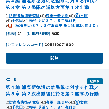
第４編 浦塩斯徳港の敵艦隊に対する作戦／
第３章 第２艦隊の浦塩方面第１次出動
防衛省防衛研究所
海軍一般史料
⑨文庫
千代田
極秘 明治３７．８年海戦史
「極秘 明治３７．８年海戦史 第１部 戦紀 巻１０」
[
規模
]
21
[
組織歴/履歴
]
海軍
[
レファレンスコード
]
C05110071800
閲覧
6
件名
第４編 浦塩斯徳港の敵艦隊に対する作戦／
第５章 第２次出動後に於る第２艦隊の行動
防衛省防衛研究所
海軍一般史料
⑨文庫
千代田
極秘 明治３７．８年海戦史