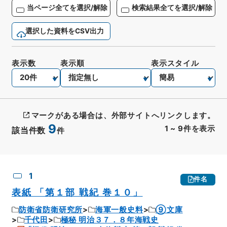
当ページ全てを選択/解除
検索結果全てを選択/解除
選択した資料をCSV出力
表示数
表示順
表示スタイル
マークがある場合は、外部サイトへリンクします。
9
1
~
9
件を表示
該当件数
件
CSV出力
No.
概要情報
画像等
1
件名
表紙 「第１部 戦紀 巻１０」
防衛省防衛研究所
海軍一般史料
⑨文庫
千代田
極秘 明治３７．８年海戦史