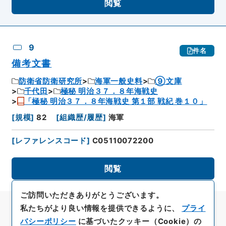
閲覧
9
件名
備考文書
防衛省防衛研究所
海軍一般史料
⑨文庫
千代田
極秘 明治３７．８年海戦史
「極秘 明治３７．８年海戦史 第１部 戦紀 巻１０」
[
規模
]
82
[
組織歴/履歴
]
海軍
[
レファレンスコード
]
C05110072200
閲覧
ご訪問いただきありがとうございます。
私たちがより良い情報を提供できるように、
プライ
バシーポリシー
に基づいたクッキー（Cookie）の