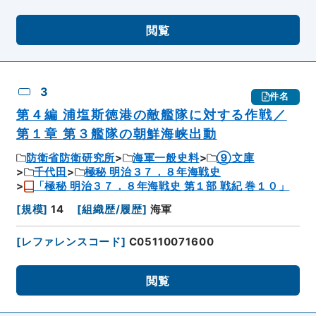
閲覧
3
件名
第４編 浦塩斯徳港の敵艦隊に対する作戦／
第１章 第３艦隊の朝鮮海峡出動
防衛省防衛研究所
海軍一般史料
⑨文庫
千代田
極秘 明治３７．８年海戦史
「極秘 明治３７．８年海戦史 第１部 戦紀 巻１０」
[
規模
]
14
[
組織歴/履歴
]
海軍
[
レファレンスコード
]
C05110071600
閲覧