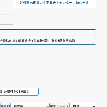
情報の間違いや不具合をセンターに知らせる
年海戦史 第１部 戦紀 巻６付表及付図」
(
防衛省防衛研究所
)
択した資料をCSV出力
表示順
表示スタイル