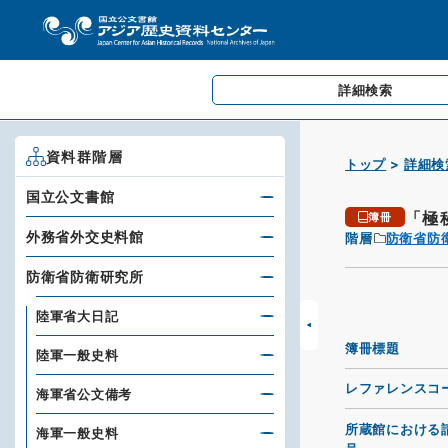
詳細検索
資料群階層
トップ
詳細検
国立公文書館
「極
簿冊
外務省外交史料館
階層
防衛省防
防衛省防衛研究所
陸軍省大日記
簿冊標題
陸軍一般史料
レファレンスコ
海軍省公文備考
所蔵館における
海軍一般史料