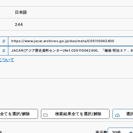
日本語
244
https://www.jacar.archives.go.jp/das/meta/C05110042400
JACAR(アジア歴史資料センター)
Ref.
C05110042400
、
「極秘 明治３７．８
について
全てを選択/解除
検索結果全てを選択/解除
選
表示数
件