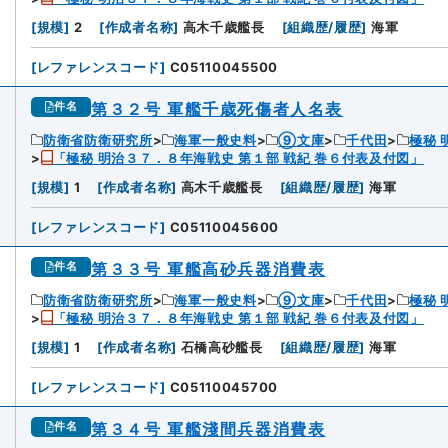
[
規模
]
2
[
作成者名称
]
高木千歳艦長
[
組織歴/履歴
]
海軍
[
レファレンスコード
]
C05110045500
第３２号 軍艦千歳死傷者人名表
件名
防衛省防衛研究所
海軍一般史料
⑨文庫
千代田
極秘 
「極秘 明治３７．８年海戦史 第１部 戦紀 巻６付表及付図」
2
[
規模
]
1
[
作成者名称
]
高木千歳艦長
[
組織歴/履歴
]
海軍
[
レファレンスコード
]
C05110045600
第３３号 軍艦高砂兵器消費表
件名
防衛省防衛研究所
海軍一般史料
⑨文庫
千代田
極秘 
「極秘 明治３７．８年海戦史 第１部 戦紀 巻６付表及付図」
3
[
規模
]
1
[
作成者名称
]
石橋高砂艦長
[
組織歴/履歴
]
海軍
[
レファレンスコード
]
C05110045700
第３４号 軍艦淺間兵器消費表
件名