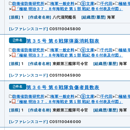
防衛省防衛研究所
海軍一般史料
⑨文庫
千代田
極秘 
「極秘 明治３７．８年海戦史 第１部 戦紀 巻６付表及付図」
4
[
規模
]
1
[
作成者名称
]
八代淺間艦長
[
組織歴/履歴
]
海軍
[
レファレンスコード
]
C05110045800
第３５号 第６戦隊弾薬消耗額表
件名
防衛省防衛研究所
海軍一般史料
⑨文庫
千代田
極秘 
「極秘 明治３７．８年海戦史 第１部 戦紀 巻６付表及付図」
5
[
規模
]
1
[
作成者名称
]
東郷第三艦隊司令官
[
組織歴/履歴
]
海軍
[
レファレンスコード
]
C05110045900
第３６号 第６戦隊負傷者員数表
件名
防衛省防衛研究所
海軍一般史料
⑨文庫
千代田
極秘 
「極秘 明治３７．８年海戦史 第１部 戦紀 巻６付表及付図」
6
[
規模
]
1
[
作成者名称
]
東郷第三艦隊司令官
[
組織歴/履歴
]
海軍
[
レファレンスコード
]
C05110046000