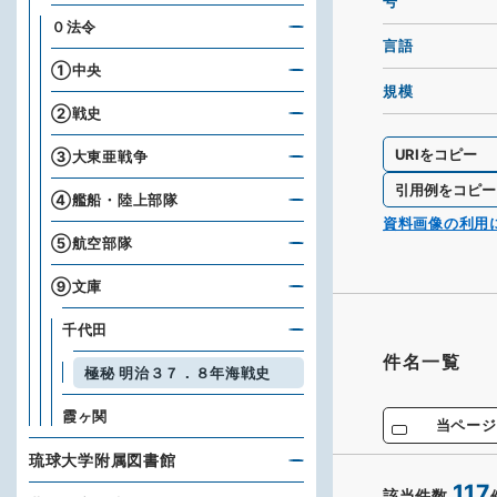
号
０法令
言語
①中央
規模
②戦史
URIをコピー
③大東亜戦争
引用例をコピー
④艦船・陸上部隊
資料画像の利用
⑤航空部隊
⑨文庫
千代田
件名一覧
極秘 明治３７．８年海戦史
霞ヶ関
当ページ
琉球大学附属図書館
117
該当件数