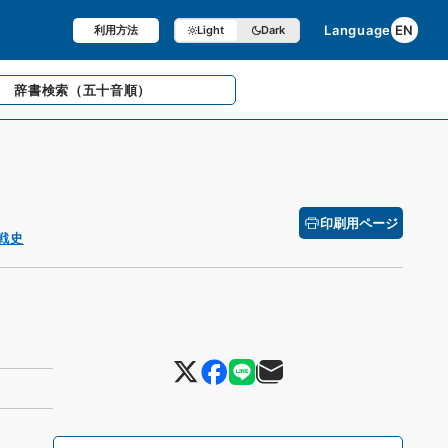
Language
EN
利用方法
Light
Dark
辞書検索
（五十音順）
印刷用ページ
戦史