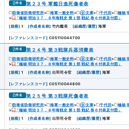
第２３号 軍艦日進死傷者表
件名
防衛省防衛研究所
海軍一般史料
⑨文庫
千代田
極秘 
「極秘 明治３７．８年海戦史 第１部 戦紀 巻６付表及付図」
3
[
規模
]
1
[
作成者名称
]
竹内艦長
[
組織歴/履歴
]
海軍
[
レファレンスコード
]
C05110044700
第２４号 第３戦隊兵器消費表
件名
防衛省防衛研究所
海軍一般史料
⑨文庫
千代田
極秘 
「極秘 明治３７．８年海戦史 第１部 戦紀 巻６付表及付図」
4
[
規模
]
1
[
作成者名称
]
出羽司令官
[
組織歴/履歴
]
海軍
[
レファレンスコード
]
C05110044800
第２５号 第３戦隊死傷者表
件名
防衛省防衛研究所
海軍一般史料
⑨文庫
千代田
極秘 
「極秘 明治３７．８年海戦史 第１部 戦紀 巻６付表及付図」
5
[
規模
]
1
[
作成者名称
]
出羽司令官
[
組織歴/履歴
]
海軍