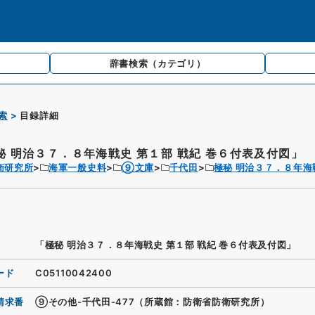
辞書検索
（カテゴリ）
索
目録詳細
秘 明治３７．８年海戦史 第１部 戦紀 巻６付表及付図」
衛研究所
海軍一般史料
⑨文庫
千代田
極秘 明治３７．８年海
「極秘 明治３７．８年海戦史 第１部 戦紀 巻６付表及付図」
ード
C05110042400
請求番
⑨その他-千代田-477（所蔵館：防衛省防衛研究所）