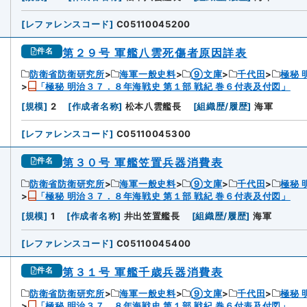
[
レファレンスコード
]
C05110045200
第２９号 軍艦八雲死傷者原因詳表
件名
防衛省防衛研究所
海軍一般史料
⑨文庫
千代田
極秘 
「極秘 明治３７．８年海戦史 第１部 戦紀 巻６付表及付図」
9
[
規模
]
2
[
作成者名称
]
松本八雲艦長
[
組織歴/履歴
]
海軍
[
レファレンスコード
]
C05110045300
第３０号 軍艦笠置兵器消費表
件名
防衛省防衛研究所
海軍一般史料
⑨文庫
千代田
極秘 
「極秘 明治３７．８年海戦史 第１部 戦紀 巻６付表及付図」
0
[
規模
]
1
[
作成者名称
]
井出笠置艦長
[
組織歴/履歴
]
海軍
[
レファレンスコード
]
C05110045400
第３１号 軍艦千歳兵器消費表
件名
防衛省防衛研究所
海軍一般史料
⑨文庫
千代田
極秘 
「極秘 明治３７．８年海戦史 第１部 戦紀 巻６付表及付図」