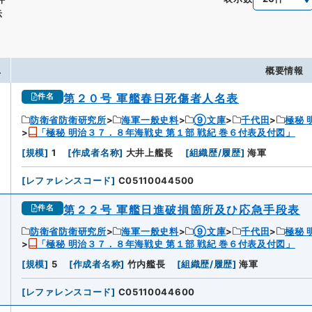
示
.
概要情報
第２０号 軍艦春日死傷者人名表
件名
防衛省防衛研究所
海軍一般史料
⑨文庫
千代田
極秘 
「極秘 明治３７．８年海戦史 第１部 戦紀 巻６付表及付図」
[
規模
]
1
[
作成者名称
]
大井上艦長
[
組織歴/履歴
]
海軍
[
レファレンスコード
]
C05110044500
第２２号 軍艦日進破損箇所及ひ応急手段表
件名
防衛省防衛研究所
海軍一般史料
⑨文庫
千代田
極秘 
「極秘 明治３７．８年海戦史 第１部 戦紀 巻６付表及付図」
2
[
規模
]
5
[
作成者名称
]
竹内艦長
[
組織歴/履歴
]
海軍
[
レファレンスコード
]
C05110044600