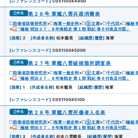
[
レファレンスコード
]
C05110044900
第２６号 軍艦八雲兵器消費表
件名
防衛省防衛研究所
海軍一般史料
⑨文庫
千代田
極秘 
「極秘 明治３７．８年海戦史 第１部 戦紀 巻６付表及付図」
6
[
規模
]
2
[
作成者名称
]
松本艦長
[
組織歴/履歴
]
海軍
[
レファレンスコード
]
C05110045000
第２７号 軍艦八雲破損箇所調査表
件名
防衛省防衛研究所
海軍一般史料
⑨文庫
千代田
極秘 
「極秘 明治３７．８年海戦史 第１部 戦紀 巻６付表及付図」
[
規模
]
1
[
作成者名称
]
松本艦長
[
組織歴/履歴
]
海軍
[
レファレンスコード
]
C05110045100
第２８号 軍艦八雲死傷者人名表
件名
防衛省防衛研究所
海軍一般史料
⑨文庫
千代田
極秘 
「極秘 明治３７．８年海戦史 第１部 戦紀 巻６付表及付図」
8
[
規模
]
2
[
作成者名称
]
松本八雲艦長
[
組織歴/履歴
]
海軍