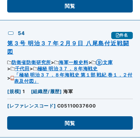
閲覧
54
件名
第３号 明治３７年２月９日 八尾島付近戦闘
図
防衛省防衛研究所
海軍一般史料
⑨文庫
千代田
極秘 明治３７．８年海戦史
「極秘 明治３７．８年海戦史 第１部 戦紀 巻１．２付
表及付図」
[
規模
]
1
[
組織歴/履歴
]
海軍
[
レファレンスコード
]
C05110037600
閲覧