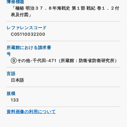
簿冊標題
「極秘 明治３７．８年海戦史 第１部 戦紀 巻１．２付
表及付図」
レファレンスコード
C05110032200
所蔵館における請求番
号
⑨その他-千代田-471（所蔵館：防衛省防衛研究所）
言語
日本語
規模
133
資料画像の利用について