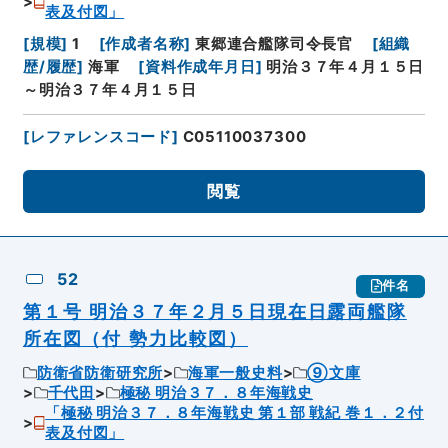
表及付図」
[
規模
]
1
[
作成者名称
]
東郷連合艦隊司令長官
[
組織
歴/履歴
]
海軍
[
資料作成年月日
]
明治３７年４月１５日
～明治３７年４月１５日
[
レファレンスコード
]
C05110037300
閲覧
52
件名
第１号 明治３７年２月５日現在日露両艦隊
所在図（付 勢力比較図）
防衛省防衛研究所
海軍一般史料
⑨文庫
千代田
極秘 明治３７．８年海戦史
「極秘 明治３７．８年海戦史 第１部 戦紀 巻１．２付
表及付図」