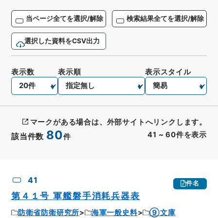
当ページ全てを選択/解除
検索結果全てを選択/解除
選択した資料をCSV出力
表示数
表示順
表示スタイル
マークがある場合は、外部サイトへリンクします。
80
41
~
60
件を表示
該当件数
件
CSV出力
No.
概要情報
画像等
41
件名
第４１号 軍艦磐手消耗兵器表
防衛省防衛研究所
海軍一般史料
⑨文庫