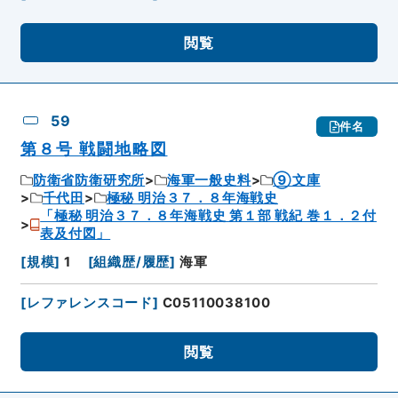
閲覧
59
件名
第８号 戦闘地略図
防衛省防衛研究所
海軍一般史料
⑨文庫
千代田
極秘 明治３７．８年海戦史
「極秘 明治３７．８年海戦史 第１部 戦紀 巻１．２付
表及付図」
[
規模
]
1
[
組織歴/履歴
]
海軍
[
レファレンスコード
]
C05110038100
閲覧