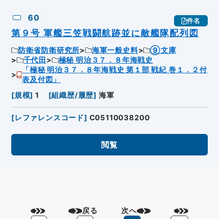
60
件名
第９号 軍艦三笠戦闘航跡並に敵艦隊配列図
防衛省防衛研究所
海軍一般史料
⑨文庫
千代田
極秘 明治３７．８年海戦史
「極秘 明治３７．８年海戦史 第１部 戦紀 巻１．２付
表及付図」
[
規模
]
1
[
組織歴/履歴
]
海軍
[
レファレンスコード
]
C05110038200
閲覧
戻る
次へ