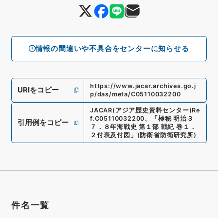
情報の間違いや不具合をセンターに知らせる
https://www.jacar.archives.go.j
URIをコピー
p/das/meta/C05110032200
JACAR(アジア歴史資料センター)
Re
f.
C05110032200
、
「極秘 明治３
引用例をコピー
７．８年海戦史 第１部 戦紀 巻１．
２付表及付図」
(
防衛省防衛研究所
)
件名一覧