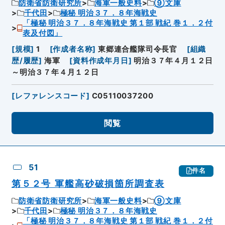
防衛省防衛研究所
海軍一般史料
⑨文庫
千代田
極秘 明治３７．８年海戦史
「極秘 明治３７．８年海戦史 第１部 戦紀 巻１．２付
表及付図」
[
規模
]
1
[
作成者名称
]
東郷連合艦隊司令長官
[
組織
歴/履歴
]
海軍
[
資料作成年月日
]
明治３７年４月１２日
～明治３７年４月１２日
[
レファレンスコード
]
C05110037200
閲覧
51
件名
第５２号 軍艦高砂破損箇所調査表
防衛省防衛研究所
海軍一般史料
⑨文庫
千代田
極秘 明治３７．８年海戦史
「極秘 明治３７．８年海戦史 第１部 戦紀 巻１．２付