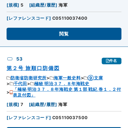
[
規模
]
5
[
組織歴/履歴
]
海軍
[
レファレンスコード
]
C05110037400
閲覧
53
件名
第２号 旅順口防備図
防衛省防衛研究所
海軍一般史料
⑨文庫
千代田
極秘 明治３７．８年海戦史
「極秘 明治３７．８年海戦史 第１部 戦紀 巻１．２付
表及付図」
[
規模
]
7
[
組織歴/履歴
]
海軍
[
レファレンスコード
]
C05110037500