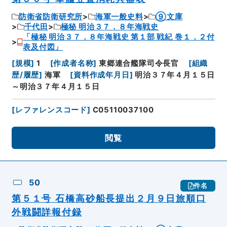
防衛省防衛研究所
海軍一般史料
⑨文庫
千代田
極秘 明治３７．８年海戦史
「極秘 明治３７．８年海戦史 第１部 戦紀 巻１．２付
表及付図」
[
規模
]
1
[
作成者名称
]
東郷連合艦隊司令長官
[
組織
歴/履歴
]
海軍
[
資料作成年月日
]
明治３７年４月１５日
～明治３７年４月１５日
[
レファレンスコード
]
C05110037100
閲覧
50
件名
第５１号 石橋高砂船長提出２月９日旅順口
外戦闘詳報付録