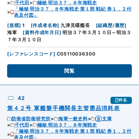
千代田
極秘 明治３７．８年海戦史
「極秘 明治３７．８年海戦史 第１部 戦紀 巻１．２付
表及付図」
[
規模
]
1
[
作成者名称
]
九津見曙艦長
[
組織歴/履歴
]
海軍
[
資料作成年月日
]
明治３７年３月１０日～明治３
７年３月１０日
[
レファレンスコード
]
C05110036300
閲覧
42
件名
第４２号 軍艦磐手機関長主管需品消耗表
防衛省防衛研究所
海軍一般史料
⑨文庫
千代田
極秘 明治３７．８年海戦史
「極秘 明治３７．８年海戦史 第１部 戦紀 巻１．２付
表及付図」