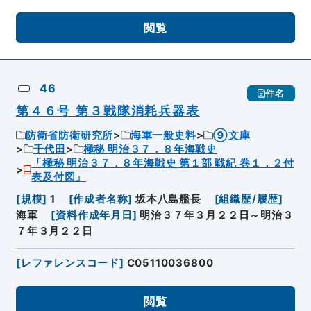
閲覧
46
件名
第４６号 第３戦隊消耗兵器表
防衛省防衛研究所
海軍一般史料
⑨文庫
千代田
極秘 明治３７．８年海戦史
「極秘 明治３７．８年海戦史 第１部 戦紀 巻１．２付
表及付図」
[
規模
]
1
[
作成者名称
]
坂本八島艦長
[
組織歴/履歴
]
海軍
[
資料作成年月日
]
明治３７年３月２２日～明治３
７年３月２２日
[
レファレンスコード
]
C05110036800
閲覧