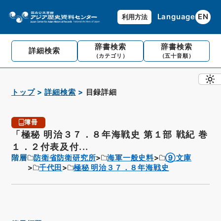
Language
EN
利用方法
辞書検索
辞書検索
詳細検索
（カテゴリ）
（五十音順）
トップ
詳細検索
目録詳細
簿冊
「極秘 明治３７．８年海戦史 第１部 戦紀 巻
１．２付表及付...
階層
防衛省防衛研究所
海軍一般史料
⑨文庫
千代田
極秘 明治３７．８年海戦史