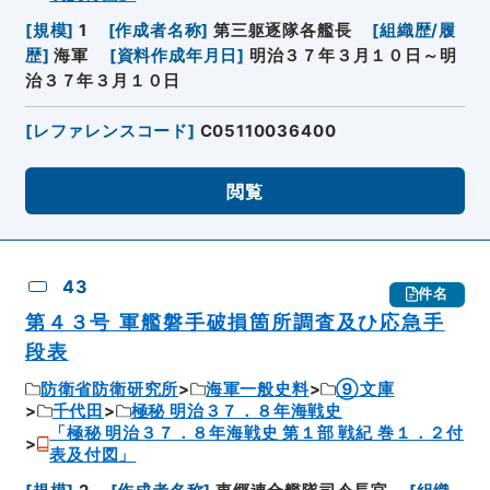
[
規模
]
1
[
作成者名称
]
第三躯逐隊各艦長
[
組織歴/履
歴
]
海軍
[
資料作成年月日
]
明治３７年３月１０日～明
治３７年３月１０日
[
レファレンスコード
]
C05110036400
閲覧
43
件名
第４３号 軍艦磐手破損箇所調査及ひ応急手
段表
防衛省防衛研究所
海軍一般史料
⑨文庫
千代田
極秘 明治３７．８年海戦史
「極秘 明治３７．８年海戦史 第１部 戦紀 巻１．２付
表及付図」