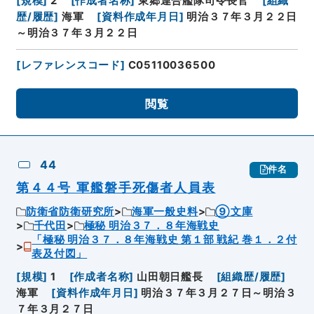
[
規模
]
2
[
作成者名称
]
東郷連合艦隊司令長官
[
組織
歴/履歴
]
海軍
[
資料作成年月日
]
明治３７年３月２２日
～明治３７年３月２２日
[
レファレンスコード
]
C05110036500
閲覧
44
件名
第４４号 軍艦磐手死傷者人員表
防衛省防衛研究所
海軍一般史料
⑨文庫
千代田
極秘 明治３７．８年海戦史
「極秘 明治３７．８年海戦史 第１部 戦紀 巻１．２付
表及付図」
[
規模
]
1
[
作成者名称
]
山田朝日艦長
[
組織歴/履歴
]
海軍
[
資料作成年月日
]
明治３７年３月２７日～明治３
７年３月２７日