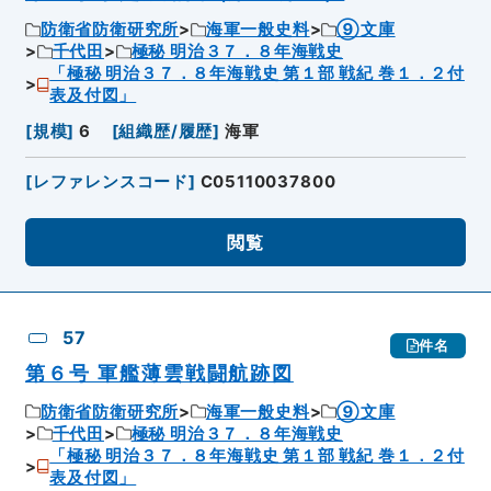
防衛省防衛研究所
海軍一般史料
⑨文庫
千代田
極秘 明治３７．８年海戦史
「極秘 明治３７．８年海戦史 第１部 戦紀 巻１．２付
表及付図」
[
規模
]
6
[
組織歴/履歴
]
海軍
[
レファレンスコード
]
C05110037800
閲覧
57
件名
第６号 軍艦薄雲戦闘航跡図
防衛省防衛研究所
海軍一般史料
⑨文庫
千代田
極秘 明治３７．８年海戦史
「極秘 明治３７．８年海戦史 第１部 戦紀 巻１．２付
表及付図」