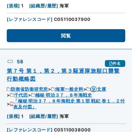
[
規模
]
1
[
組織歴/履歴
]
海軍
[
レファレンスコード
]
C05110037900
閲覧
58
件名
第７号 第１，第２，第３駆逐隊旅順口襲撃
行動概略図
防衛省防衛研究所
海軍一般史料
⑨文庫
千代田
極秘 明治３７．８年海戦史
「極秘 明治３７．８年海戦史 第１部 戦紀 巻１．２付
表及付図」
[
規模
]
1
[
組織歴/履歴
]
海軍
[
レファレンスコード
]
C05110038000