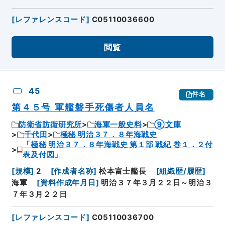
[
レファレンスコード
]
C05110036600
閲覧
45
件名
第４５号 軍艦磐手死傷者人員名
防衛省防衛研究所
海軍一般史料
⑨文庫
千代田
極秘 明治３７．８年海戦史
「極秘 明治３７．８年海戦史 第１部 戦紀 巻１．２付
表及付図」
[
規模
]
2
[
作成者名称
]
松本富士艦長
[
組織歴/履歴
]
海軍
[
資料作成年月日
]
明治３７年３月２２日～明治３
７年３月２２日
[
レファレンスコード
]
C05110036700