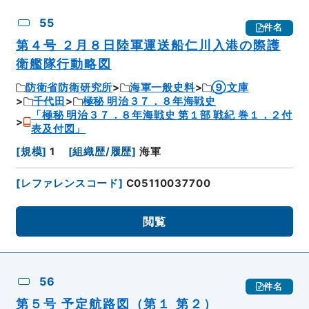
55
件名
第４号 ２月８日陸軍運送船仁川入港の際護
衛艦隊行動略図
防衛省防衛研究所
海軍一般史料
⑨文庫
千代田
極秘 明治３７．８年海戦史
「極秘 明治３７．８年海戦史 第１部 戦紀 巻１．２付
表及付図」
[
規模
]
1
[
組織歴/履歴
]
海軍
[
レファレンスコード
]
C05110037700
閲覧
56
件名
第５号 予定航路図（第１ 第２）