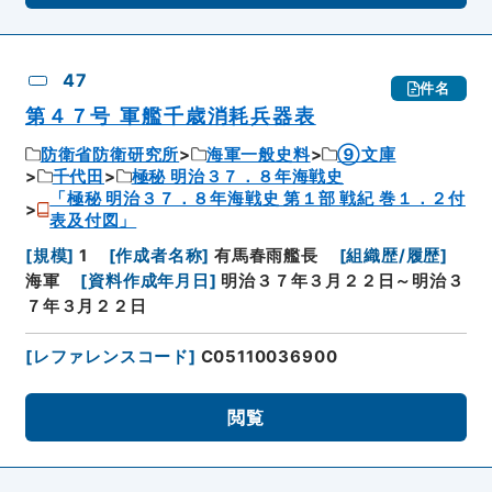
47
件名
第４７号 軍艦千歳消耗兵器表
防衛省防衛研究所
海軍一般史料
⑨文庫
千代田
極秘 明治３７．８年海戦史
「極秘 明治３７．８年海戦史 第１部 戦紀 巻１．２付
表及付図」
[
規模
]
1
[
作成者名称
]
有馬春雨艦長
[
組織歴/履歴
]
海軍
[
資料作成年月日
]
明治３７年３月２２日～明治３
７年３月２２日
[
レファレンスコード
]
C05110036900
閲覧