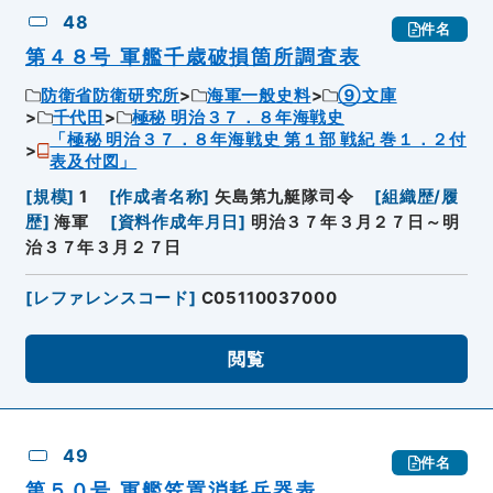
48
件名
第４８号 軍艦千歳破損箇所調査表
防衛省防衛研究所
海軍一般史料
⑨文庫
千代田
極秘 明治３７．８年海戦史
「極秘 明治３７．８年海戦史 第１部 戦紀 巻１．２付
表及付図」
[
規模
]
1
[
作成者名称
]
矢島第九艇隊司令
[
組織歴/履
歴
]
海軍
[
資料作成年月日
]
明治３７年３月２７日～明
治３７年３月２７日
[
レファレンスコード
]
C05110037000
閲覧
49
件名
第５０号 軍艦笠置消耗兵器表