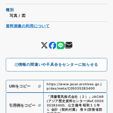
種別
写真
/
図
資料画像の利用について
情報の間違いや不具合をセンターに知らせる
https://www.jacar.archives.go.j
URIをコピー
p/das/meta/C05035283400
「
澤藤電気株式会社（２）
」
JACAR
(アジア歴史資料センター)
Ref.
C050
引用例をコピー
35283400
、
公文備考 昭和１１年
Ｌ 会計（契約付属） 巻９
(
防衛省防