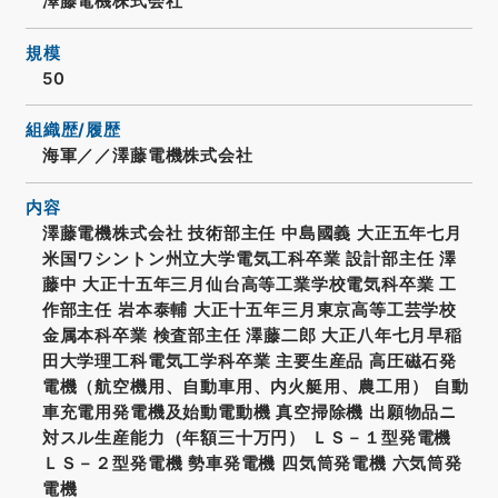
澤藤電機株式会社
規模
50
組織歴/履歴
海軍／／澤藤電機株式会社
内容
澤藤電機株式会社 技術部主任 中島國義 大正五年七月
米国ワシントン州立大学電気工科卒業 設計部主任 澤
藤中 大正十五年三月仙台高等工業学校電気科卒業 工
作部主任 岩本泰輔 大正十五年三月東京高等工芸学校
金属本科卒業 検査部主任 澤藤二郎 大正八年七月早稲
田大学理工科電気工学科卒業 主要生産品 高圧磁石発
電機（航空機用、自動車用、内火艇用、農工用） 自動
車充電用発電機及始動電動機 真空掃除機 出願物品ニ
対スル生産能力（年額三十万円） ＬＳ－１型発電機
ＬＳ－２型発電機 勢車発電機 四気筒発電機 六気筒発
電機