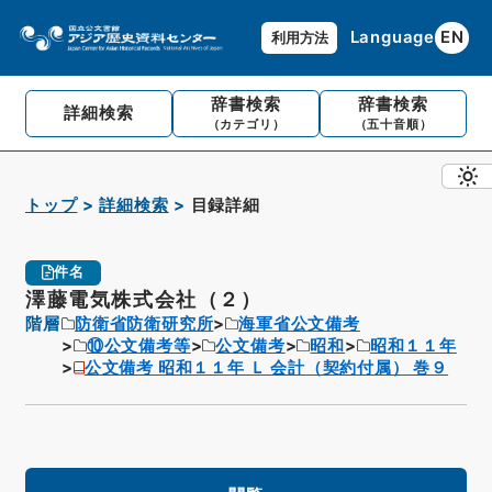
Language
EN
利用方法
辞書検索
辞書検索
詳細検索
（カテゴリ）
（五十音順）
トップ
詳細検索
目録詳細
件名
澤藤電気株式会社（２）
階層
防衛省防衛研究所
海軍省公文備考
⑩公文備考等
公文備考
昭和
昭和１１年
公文備考 昭和１１年 Ｌ 会計（契約付属） 巻９