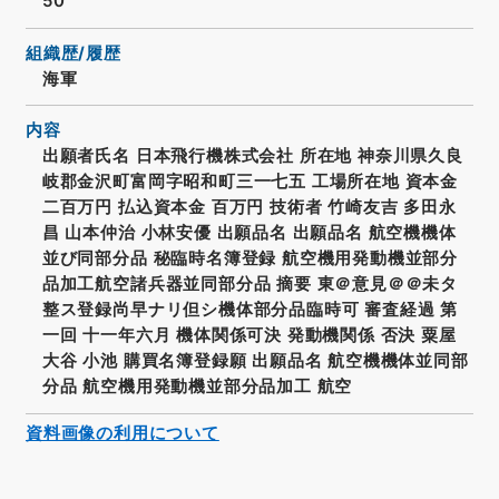
50
組織歴/履歴
海軍
内容
出願者氏名 日本飛行機株式会社 所在地 神奈川県久良
岐郡金沢町富岡字昭和町三一七五 工場所在地 資本金
二百万円 払込資本金 百万円 技術者 竹崎友吉 多田永
昌 山本仲治 小林安優 出願品名 出願品名 航空機機体
並び同部分品 秘臨時名簿登録 航空機用発動機並部分
品加工航空諸兵器並同部分品 摘要 東＠意見＠＠未タ
整ス登録尚早ナリ但シ機体部分品臨時可 審査経過 第
一回 十一年六月 機体関係可決 発動機関係 否決 粟屋
大谷 小池 購買名簿登録願 出願品名 航空機機体並同部
分品 航空機用発動機並部分品加工 航空
資料画像の利用について