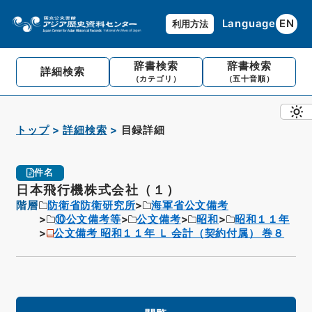
Language
EN
利用方法
辞書検索
辞書検索
詳細検索
（カテゴリ）
（五十音順）
トップ
詳細検索
目録詳細
件名
日本飛行機株式会社（１）
階層
防衛省防衛研究所
海軍省公文備考
⑩公文備考等
公文備考
昭和
昭和１１年
公文備考 昭和１１年 Ｌ 会計（契約付属） 巻８