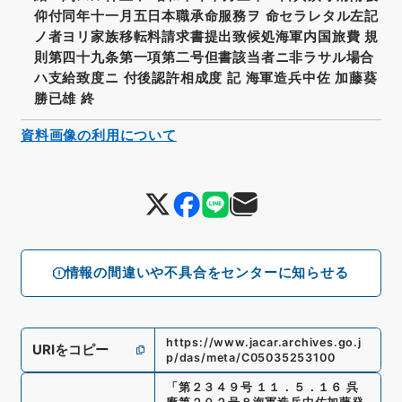
仰付同年十一月五日本職承命服務ヲ 命セラレタル左記
ノ者ヨリ家族移転料請求書提出致候処海軍内国旅費 規
則第四十九条第一項第二号但書該当者ニ非ラサル場合
ハ支給致度ニ 付後認許相成度 記 海軍造兵中佐 加藤葵
勝已雄 終
資料画像の利用について
情報の間違いや不具合をセンターに知らせる
https://www.jacar.archives.go.j
URIをコピー
p/das/meta/C05035253100
「
第２３４９号 １１．５．１６ 呉