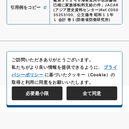
廠第２０２号８海軍造兵中佐加藤発
巳雄に家族移転料支給の件
」
JACAR
引用例をコピー
(アジア歴史資料センター)
Ref.
C050
35253100
、
公文備考 昭和１１年
Ｌ 会計 巻１
(
防衛省防衛研究所
)
ご訪問いただきありがとうございます。
私たちがより良い情報を提供できるように、
プライ
バシーポリシー
に基づいたクッキー（Cookie）の
取得と利用に同意をお願いいたします。
必要最小限
全て同意
資料群階層を表示する
All rights reserved/Copyright©
Japan Center for Asian Historical Records