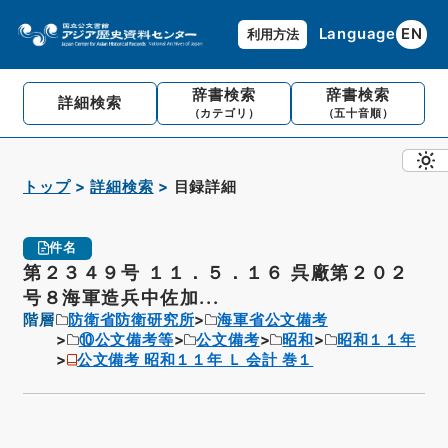
Language
EN
利用方法
辞書検索
辞書検索
詳細検索
（カテゴリ）
（五十音順）
トップ
詳細検索
目録詳細
件名
第２３４９号 １１．５．１６ 呉廠第２０２
号８海軍造兵中佐加...
階層
防衛省防衛研究所
海軍省公文備考
⑩公文備考等
公文備考
昭和
昭和１１年
公文備考 昭和１１年 Ｌ 会計 巻１