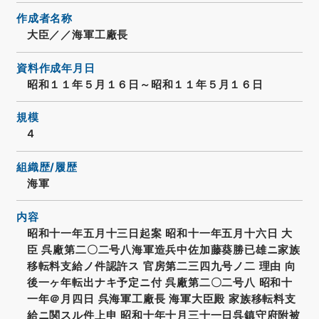
作成者名称
大臣／／海軍工廠長
資料作成年月日
昭和１１年５月１６日～昭和１１年５月１６日
規模
4
組織歴/履歴
海軍
内容
昭和十一年五月十三日起案 昭和十一年五月十六日 大
臣 呉廠第二〇二号八海軍造兵中佐加藤葵勝已雄ニ家族
移転料支給ノ件認許ス 官房第二三四九号ノ二 理由 向
後一ヶ年転出ナキ予定ニ付 呉廠第二〇二号八 昭和十
一年＠月四日 呉海軍工廠長 海軍大臣殿 家族移転料支
給ニ関スル件上申 昭和十年十月三十一日呉鎮守府附被