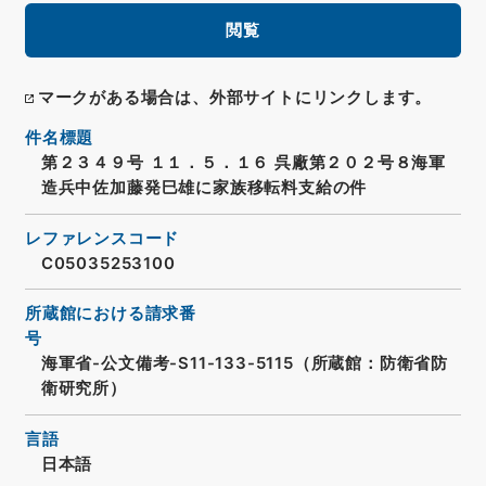
閲覧
マークがある場合は、外部サイトにリンクします。
件名標題
第２３４９号 １１．５．１６ 呉廠第２０２号８海軍
造兵中佐加藤発巳雄に家族移転料支給の件
レファレンスコード
C05035253100
所蔵館における請求番
号
海軍省-公文備考-S11-133-5115（所蔵館：防衛省防
衛研究所）
言語
日本語