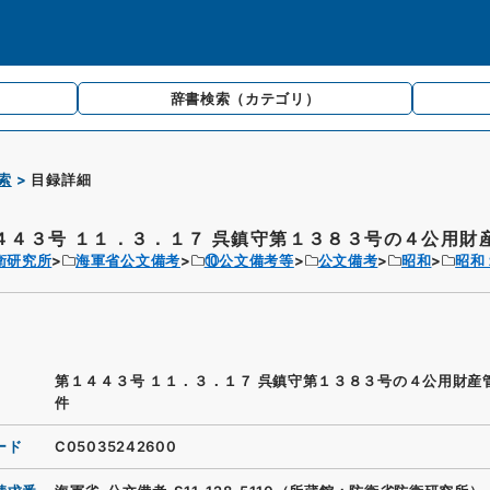
辞書検索
（カテゴリ）
索
目録詳細
４４３号 １１．３．１７ 呉鎮守第１３８３号の４公用財産.
衛研究所
海軍省公文備考
⑩公文備考等
公文備考
昭和
昭和
第１４４３号 １１．３．１７ 呉鎮守第１３８３号の４公用財産
件
ード
C05035242600