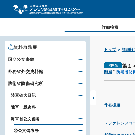
詳細検索
資料群階層
トップ
詳細検
国立公文書館
第１
件名
外務省外交史料館
階層
防衛省防
防衛省防衛研究所
陸軍省大日記
件名標題
陸軍一般史料
海軍省公文備考
レファレンスコ
⑩公文備考等