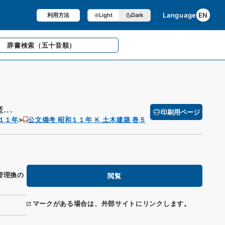
Language
EN
利用方法
Light
Dark
辞書検索
（五十音順）
..
印刷用ページ
１１年
公文備考 昭和１１年 Ｋ 土木建築 巻５
管理換の
閲覧
マークがある場合は、外部サイトにリンクします。