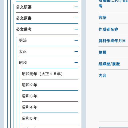
所蔵館における
号
公文類纂
言語
公文原書
作成者名称
公文備考
明治
資料作成年月日
大正
規模
昭和
組織歴/履歴
昭和元年（大正１５年）
内容
昭和２年
昭和３年
昭和４年
昭和５年