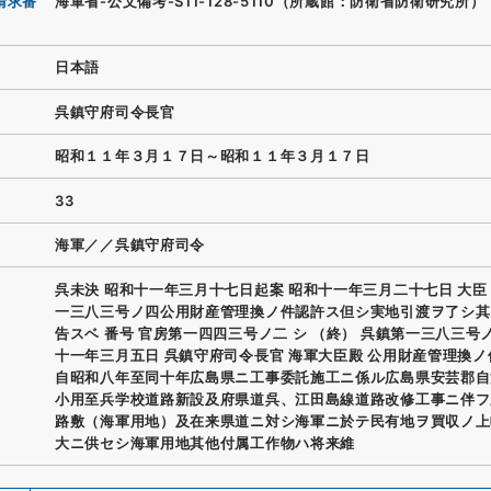
請求番
海軍省-公文備考-S11-128-5110（所蔵館：防衛省防衛研究所）
日本語
呉鎮守府司令長官
昭和１１年３月１７日～昭和１１年３月１７日
33
海軍／／呉鎮守府司令
呉未決 昭和十一年三月十七日起案 昭和十一年三月二十七日 大臣
一三八三号ノ四公用財産管理換ノ件認許ス但シ実地引渡ヲ了シ其
告スベ 番号 官房第一四四三号ノ二 シ （終） 呉鎮第一三八三号
十一年三月五日 呉鎮守府司令長官 海軍大臣殿 公用財産管理換ノ
自昭和八年至同十年広島県ニ工事委託施工ニ係ル広島県安芸郡自
小用至兵学校道路新設及府県道呉、江田島線道路改修工事ニ伴フ
路敷（海軍用地）及在来県道ニ対シ海軍ニ於テ民有地ヲ買収ノ上
大ニ供セシ海軍用地其他付属工作物ハ将来維