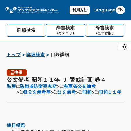
Language
EN
利用方法
辞書検索
辞書検索
詳細検索
（カテゴリ）
（五十音順）
トップ
詳細検索
目録詳細
簿冊
公文備考 昭和１１年 Ｊ 警戒計画 卷４
階層
防衛省防衛研究所
海軍省公文備考
⑩公文備考等
公文備考
昭和
昭和１１年
簿冊標題