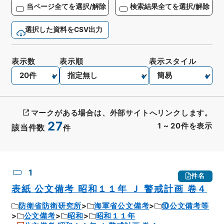
当ページ全てを選択/解除
検索結果全てを選択/解除
選択した資料をCSV出力
表示数
表示順
表示スタイル
マークがある場合は、外部サイトへリンクします。
27
1
~
20
件を表示
該当件数
件
CSV出力
No.
概要情報
画像等
1
件名
表紙 公文備考 昭和１１年 Ｊ 警戒計画 卷４
防衛省防衛研究所
海軍省公文備考
⑩公文備考等
公文備考
昭和
昭和１１年