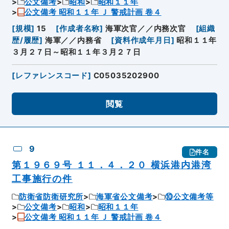
公文備考
昭和
昭和１１年
公文備考 昭和１１年 Ｊ 警戒計画 卷４
[
規模
]
15
[
作成者名称
]
海軍次官／／内務次官
[
組織
歴/履歴
]
海軍／／内務省
[
資料作成年月日
]
昭和１１年
３月２７日～昭和１１年３月２７日
[
レファレンスコード
]
C05035202900
閲覧
9
件名
第１９６９号 １１．４．２０ 横浜港内港湾
工事施行の件
防衛省防衛研究所
海軍省公文備考
⑩公文備考等
公文備考
昭和
昭和１１年
公文備考 昭和１１年 Ｊ 警戒計画 卷４