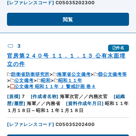
[
レファレンスコード
]
C05035202300
閲覧
3
件名
官房第２４０号 １１．１．１３ 公有水面埋
立の件
防衛省防衛研究所
海軍省公文備考
⑩公文備考等
公文備考
昭和
昭和１１年
公文備考 昭和１１年 Ｊ 警戒計画 卷４
[
規模
]
7
[
作成者名称
]
海軍次官／／内務次官
[
組織
歴/履歴
]
海軍／／内務省
[
資料作成年月日
]
昭和１１年
１月１８日～昭和１１年１月１８日
[
レファレンスコード
]
C05035202400