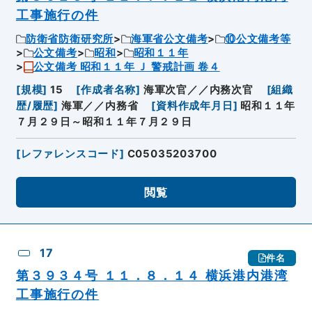
工事施行の件
防衛省防衛研究所
海軍省公文備考
⑩公文備考等
公文備考
昭和
昭和１１年
公文備考 昭和１１年 Ｊ 警戒計画 卷４
[
規模
]
15
[
作成者名称
]
海軍次官／／内務次官
[
組織
歴/履歴
]
海軍／／内務省
[
資料作成年月日
]
昭和１１年
７月２９日～昭和１１年７月２９日
[
レファレンスコード
]
C05035203700
閲覧
17
件名
第３９３４号 １１．８．１４ 横浜港内港湾
工事施行の件