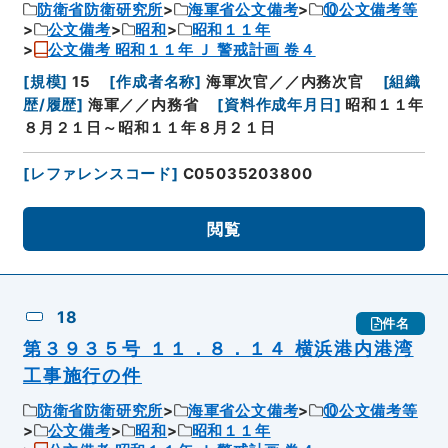
防衛省防衛研究所
海軍省公文備考
⑩公文備考等
公文備考
昭和
昭和１１年
公文備考 昭和１１年 Ｊ 警戒計画 卷４
[
規模
]
15
[
作成者名称
]
海軍次官／／内務次官
[
組織
歴/履歴
]
海軍／／内務省
[
資料作成年月日
]
昭和１１年
８月２１日～昭和１１年８月２１日
[
レファレンスコード
]
C05035203800
閲覧
18
件名
第３９３５号 １１．８．１４ 横浜港内港湾
工事施行の件
防衛省防衛研究所
海軍省公文備考
⑩公文備考等
公文備考
昭和
昭和１１年