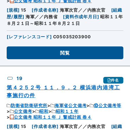
公文備考 昭和１１年 Ｊ 警戒計画 卷４
[
規模
]
15
[
作成者名称
]
海軍次官／／内務次官
[
組織
歴/履歴
]
海軍／／内務省
[
資料作成年月日
]
昭和１１年
８月２１日～昭和１１年８月２１日
[
レファレンスコード
]
C05035203900
閲覧
19
件名
第４２５２号 １１．９．２ 横浜港内港湾工
事施行の件
防衛省防衛研究所
海軍省公文備考
⑩公文備考等
公文備考
昭和
昭和１１年
公文備考 昭和１１年 Ｊ 警戒計画 卷４
[
規模
]
15
[
作成者名称
]
海軍次官／／内務次官
[
組織