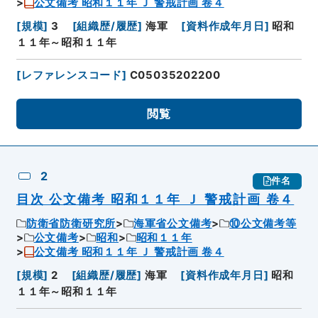
公文備考 昭和１１年 Ｊ 警戒計画 卷４
[
規模
]
3
[
組織歴/履歴
]
海軍
[
資料作成年月日
]
昭和
１１年～昭和１１年
[
レファレンスコード
]
C05035202200
閲覧
2
件名
目次 公文備考 昭和１１年 Ｊ 警戒計画 卷４
防衛省防衛研究所
海軍省公文備考
⑩公文備考等
公文備考
昭和
昭和１１年
公文備考 昭和１１年 Ｊ 警戒計画 卷４
[
規模
]
2
[
組織歴/履歴
]
海軍
[
資料作成年月日
]
昭和
１１年～昭和１１年