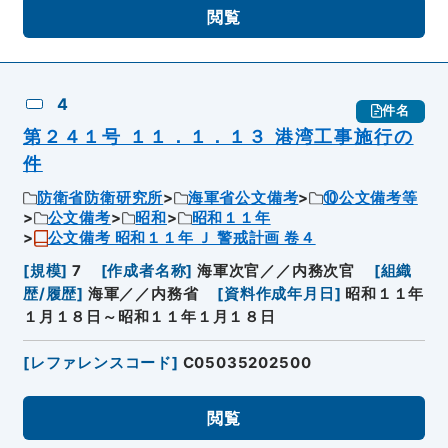
閲覧
4
件名
第２４１号 １１．１．１３ 港湾工事施行の
件
防衛省防衛研究所
海軍省公文備考
⑩公文備考等
公文備考
昭和
昭和１１年
公文備考 昭和１１年 Ｊ 警戒計画 卷４
[
規模
]
7
[
作成者名称
]
海軍次官／／内務次官
[
組織
歴/履歴
]
海軍／／内務省
[
資料作成年月日
]
昭和１１年
１月１８日～昭和１１年１月１８日
[
レファレンスコード
]
C05035202500
閲覧