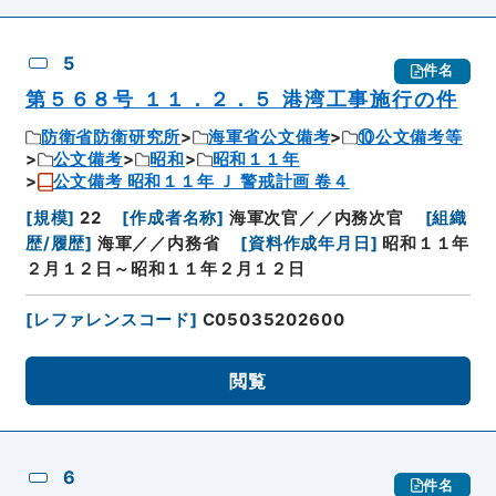
5
件名
第５６８号 １１．２．５ 港湾工事施行の件
防衛省防衛研究所
海軍省公文備考
⑩公文備考等
公文備考
昭和
昭和１１年
公文備考 昭和１１年 Ｊ 警戒計画 卷４
[
規模
]
22
[
作成者名称
]
海軍次官／／内務次官
[
組織
歴/履歴
]
海軍／／内務省
[
資料作成年月日
]
昭和１１年
２月１２日～昭和１１年２月１２日
[
レファレンスコード
]
C05035202600
閲覧
6
件名