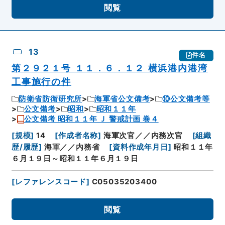
閲覧
13
件名
第２９２１号 １１．６．１２ 横浜港内港湾
工事施行の件
防衛省防衛研究所
海軍省公文備考
⑩公文備考等
公文備考
昭和
昭和１１年
公文備考 昭和１１年 Ｊ 警戒計画 卷４
[
規模
]
14
[
作成者名称
]
海軍次官／／内務次官
[
組織
歴/履歴
]
海軍／／内務省
[
資料作成年月日
]
昭和１１年
６月１９日～昭和１１年６月１９日
[
レファレンスコード
]
C05035203400
閲覧