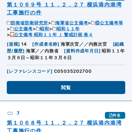
第１０６９号 １１．２．２７ 横浜港内港湾
工事施行の件
防衛省防衛研究所
海軍省公文備考
⑩公文備考等
公文備考
昭和
昭和１１年
公文備考 昭和１１年 Ｊ 警戒計画 卷４
[
規模
]
14
[
作成者名称
]
海軍次官／／内務次官
[
組織
歴/履歴
]
海軍／／内務省
[
資料作成年月日
]
昭和１１年
３月６日～昭和１１年３月６日
[
レファレンスコード
]
C05035202700
閲覧
7
件名
第１０６８号 １１．２．２７ 横浜港内港湾
工事施行の件