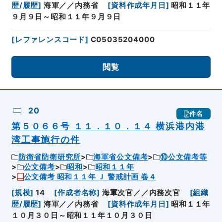
歴/履歴
]
海軍／／内務省
[
資料作成年月日
]
昭和１１年
９月９日～昭和１１年９月９日
[
レファレンスコード
]
C05035204000
閲覧
20
件名
第５０６６号 １１．１０．１４ 横浜港内港
湾工事施行の件
防衛省防衛研究所
海軍省公文備考
⑩公文備考等
公文備考
昭和
昭和１１年
公文備考 昭和１１年 Ｊ 警戒計画 卷４
[
規模
]
14
[
作成者名称
]
海軍次官／／内務次官
[
組織
歴/履歴
]
海軍／／内務省
[
資料作成年月日
]
昭和１１年
１０月３０日～昭和１１年１０月３０日