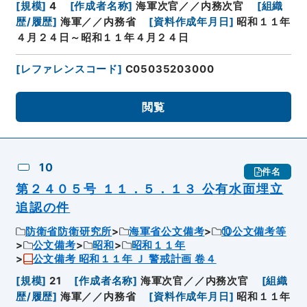
[
規模
]
4
[
作成者名称
]
海軍次官／／内務次官
[
組織
歴/履歴
]
海軍／／内務省
[
資料作成年月日
]
昭和１１年
４月２４日～昭和１１年４月２４日
[
レファレンスコード
]
C05035203000
閲覧
10
件名
第２４０５号 １１．５．１３ 公有水面埋立
追認の件
防衛省防衛研究所
海軍省公文備考
⑩公文備考等
公文備考
昭和
昭和１１年
公文備考 昭和１１年 Ｊ 警戒計画 卷４
[
規模
]
21
[
作成者名称
]
海軍次官／／内務次官
[
組織
歴/履歴
]
海軍／／内務省
[
資料作成年月日
]
昭和１１年