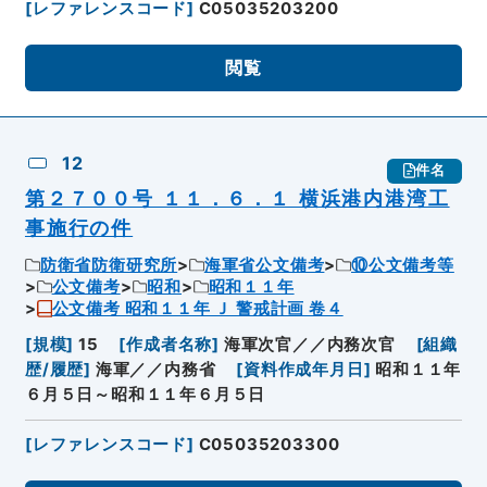
[
レファレンスコード
]
C05035203200
閲覧
12
件名
第２７００号 １１．６．１ 横浜港内港湾工
事施行の件
防衛省防衛研究所
海軍省公文備考
⑩公文備考等
公文備考
昭和
昭和１１年
公文備考 昭和１１年 Ｊ 警戒計画 卷４
[
規模
]
15
[
作成者名称
]
海軍次官／／内務次官
[
組織
歴/履歴
]
海軍／／内務省
[
資料作成年月日
]
昭和１１年
６月５日～昭和１１年６月５日
[
レファレンスコード
]
C05035203300