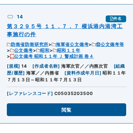
14
件名
第３２９５号 １１．７．７ 横浜港内港湾工
事施行の件
防衛省防衛研究所
海軍省公文備考
⑩公文備考等
公文備考
昭和
昭和１１年
公文備考 昭和１１年 Ｊ 警戒計画 卷４
[
規模
]
14
[
作成者名称
]
海軍次官／／内務次官
[
組織
歴/履歴
]
海軍／／内務省
[
資料作成年月日
]
昭和１１年
７月１３日～昭和１１年７月１３日
[
レファレンスコード
]
C05035203500
閲覧