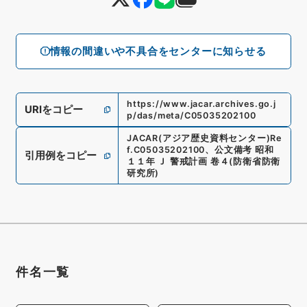
情報の間違いや不具合をセンターに知らせる
https://www.jacar.archives.go.j
URIをコピー
p/das/meta/C05035202100
JACAR(アジア歴史資料センター)
Re
f.
C05035202100
、
公文備考 昭和
引用例をコピー
１１年 Ｊ 警戒計画 卷４
(
防衛省防衛
研究所
)
件名一覧