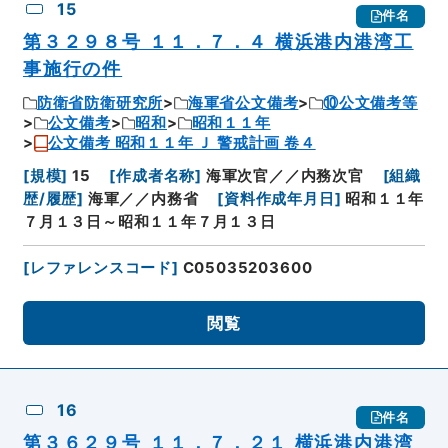
15
件名
第３２９８号 １１．７．４ 横浜港内港湾工
事施行の件
防衛省防衛研究所
海軍省公文備考
⑩公文備考等
公文備考
昭和
昭和１１年
公文備考 昭和１１年 Ｊ 警戒計画 卷４
[
規模
]
15
[
作成者名称
]
海軍次官／／内務次官
[
組織
歴/履歴
]
海軍／／内務省
[
資料作成年月日
]
昭和１１年
７月１３日～昭和１１年７月１３日
[
レファレンスコード
]
C05035203600
閲覧
16
件名
第３６２９号 １１．７．２１ 横浜港内港湾