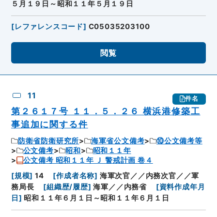
５月１９日～昭和１１年５月１９日
[
レファレンスコード
]
C05035203100
閲覧
11
件名
第２６１７号 １１．５．２６ 横浜港修築工
事追加に関する件
防衛省防衛研究所
海軍省公文備考
⑩公文備考等
公文備考
昭和
昭和１１年
公文備考 昭和１１年 Ｊ 警戒計画 卷４
[
規模
]
14
[
作成者名称
]
海軍次官／／内務次官／／軍
務局長
[
組織歴/履歴
]
海軍／／内務省
[
資料作成年月
日
]
昭和１１年６月１日～昭和１１年６月１日