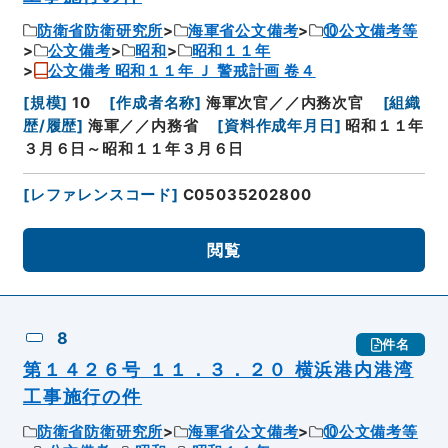
防衛省防衛研究所
海軍省公文備考
⑩公文備考等
公文備考
昭和
昭和１１年
公文備考 昭和１１年 Ｊ 警戒計画 卷４
[
規模
]
10
[
作成者名称
]
海軍次官／／内務次官
[
組織
歴/履歴
]
海軍／／内務省
[
資料作成年月日
]
昭和１１年
３月６日～昭和１１年３月６日
[
レファレンスコード
]
C05035202800
閲覧
8
件名
第１４２６号 １１．３．２０ 横浜港内港湾
工事施行の件
防衛省防衛研究所
海軍省公文備考
⑩公文備考等