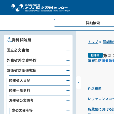
詳細検索
資料群階層
トップ
詳細検
国立公文書館
第２
件名
外務省外交史料館
階層
防衛省防
防衛省防衛研究所
陸軍省大日記
件名標題
陸軍一般史料
レファレンスコ
海軍省公文備考
所蔵館における
⑩公文備考等