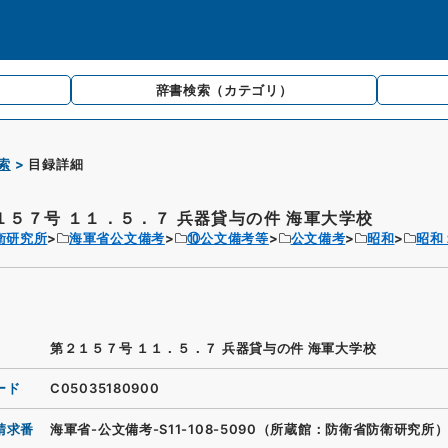
辞書検索
（カテゴリ）
索
目録詳細
１５７号 １１．５．７ 兵器貸与の件 海軍大学校
衛研究所
海軍省公文備考
⑩公文備考等
公文備考
昭和
昭和
第２１５７号 １１．５．７ 兵器貸与の件 海軍大学校
ード
C05035180900
請求番
海軍省-公文備考-S11-108-5090（所蔵館：防衛省防衛研究所