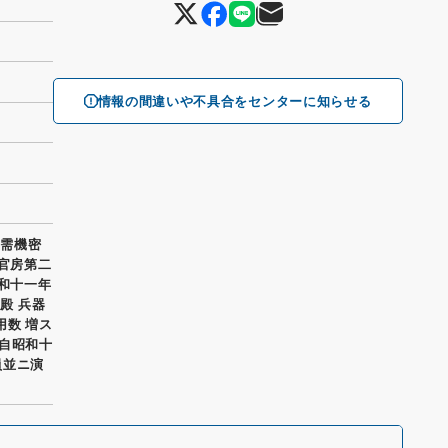
情報の間違いや不具合をセンターに知らせる
軍需機密
 官房第二
昭和十一年
殿 兵器
用数 増ス
間自昭和十
員並ニ演