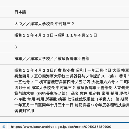
日本語
大臣／／海軍大学校長 中村龜三？
昭和１１年４月２３日～昭和１１年４月２３日
3
海軍／／海軍大学校／／横須賀海軍々需部
昭和１１年４月２３日起案 指令案 昭和十一年五月七日 大臣 横
兵第四号ノ五〇四海軍大学校ニ兵器貸与ノ件認許ス （終） 番号
一五七号ノ二 横軍需機密兵第四号ノ五〇四 大校第六六号ノ二 
四月十日 海軍大学校長 中村龜三？ 横須賀海軍々需部長 大束健夫
貸与請求書（砲術長主管ノ部） 品名 数称 現定数 常用 補用 現供
ヘキ数 常用 補用 所要数 摘要 七倍稜鏡双眼鏡（革嚢入） 個 期
一年五月一日至同年十月三十一日 前記兵器ハ今年度各種戦技委
習審判官用
https://www.jacar.archives.go.jp/das/meta/C05035180900