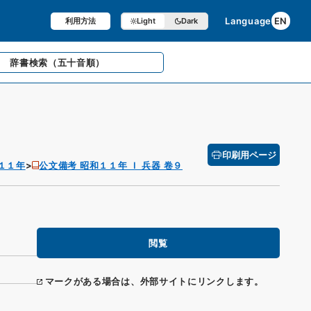
Language
EN
利用方法
Light
Dark
辞書検索
（五十音順）
印刷用ページ
１１年
公文備考 昭和１１年 Ｉ 兵器 卷９
閲覧
マークがある場合は、外部サイトにリンクします。
）