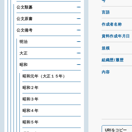
号
公文類纂
言語
公文原書
作成者名称
公文備考
資料作成年月日
明治
規模
大正
組織歴/履歴
昭和
内容
昭和元年（大正１５年）
昭和２年
昭和３年
昭和４年
昭和５年
URIをコピー