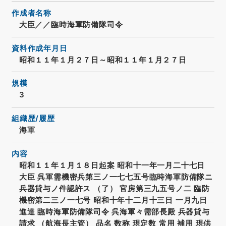
作成者名称
大臣／／臨時海軍防備隊司令
資料作成年月日
昭和１１年１月２７日～昭和１１年１月２７日
規模
3
組織歴/履歴
海軍
内容
昭和１１年１月１８日起案 昭和十一年一月二十七日
大臣 呉軍需機密兵第三ノ一七七五号臨時海軍防備隊ニ
兵器貸与ノ件認許ス （了） 官房第三九五号ノ二 臨防
機密第二三ノ一七号 昭和十年十二月十三日 一月九日
進達 臨時海軍防備隊司令 呉海軍々需部長殿 兵器貸与
請求 （航海長主管） 品名 数称 現定数 常用 補用 現供