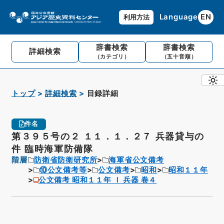
Language
EN
利用方法
辞書検索
辞書検索
詳細検索
（カテゴリ）
（五十音順）
トップ
詳細検索
目録詳細
件名
第３９５号の２ １１．１．２７ 兵器貸与の
件 臨時海軍防備隊
階層
防衛省防衛研究所
海軍省公文備考
⑩公文備考等
公文備考
昭和
昭和１１年
公文備考 昭和１１年 Ｉ 兵器 卷４