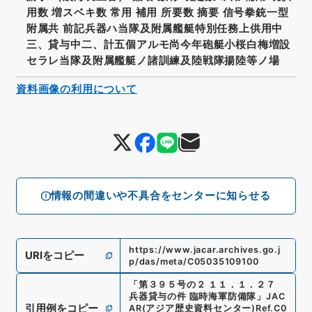
用数 増スベキ数 常用 補用 所要数 摘要 信号拳銃一型
附属共 前記兵器ハ当隊及附属艦艇特別任務上供用中
三、貸与中二、計五個アルモ尚今年砲艇小桜白梅増設
セラレ当隊及附属艦艇ノ諸訓練及陸戦隊揚陸等ノ場
資料画像の利用について
情報の間違いや不具合をセンターに知らせる
https://www.jacar.archives.go.j
URIをコピー
p/das/meta/C05035109100
「
第３９５号の２ １１．１．２７
兵器貸与の件 臨時海軍防備隊
」
JAC
引用例をコピー
AR(アジア歴史資料センター)
Ref.
C0