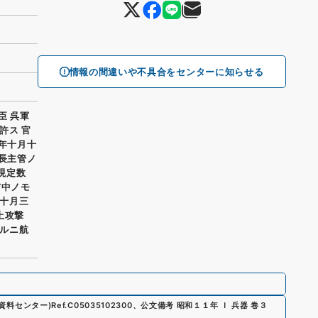
情報の間違いや不具合をセンターに知らせる
臣 呉軍
許ス 官
一年十月十
信長主管ノ
 現定数
与中ノモ
十月三
上攻撃
ルニ航
史資料センター)
Ref.
C05035102300
、
公文備考 昭和１１年 Ｉ 兵器 卷３