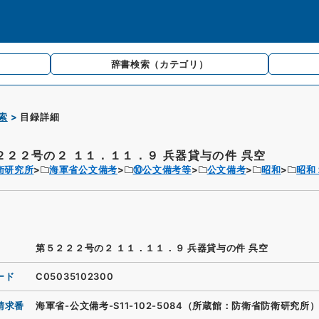
辞書検索
（カテゴリ）
索
目録詳細
２２２号の２ １１．１１．９ 兵器貸与の件 呉空
衛研究所
海軍省公文備考
⑩公文備考等
公文備考
昭和
昭和
第５２２２号の２ １１．１１．９ 兵器貸与の件 呉空
ード
C05035102300
請求番
海軍省-公文備考-S11-102-5084（所蔵館：防衛省防衛研究所