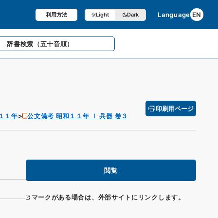
Language
EN
利用方法
Light
Dark
辞書検索
（五十音順）
印刷用ページ
１１年
公文備考 昭和１１年 Ｉ 兵器 卷３
閲覧
マークがある場合は、外部サイトにリンクします。
）