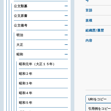
号
公文類纂
言語
公文原書
規模
公文備考
組織歴/履歴
明治
内容
大正
昭和
昭和元年（大正１５年）
昭和２年
昭和３年
昭和４年
URIをコピー
昭和５年
引用例をコピー