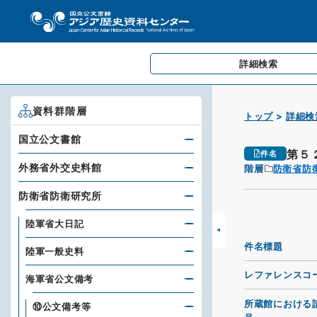
詳細検索
資料群階層
トップ
詳細検
国立公文書館
第５
件名
外務省外交史料館
階層
防衛省防
防衛省防衛研究所
陸軍省大日記
件名標題
陸軍一般史料
レファレンスコ
海軍省公文備考
所蔵館における
⑩公文備考等