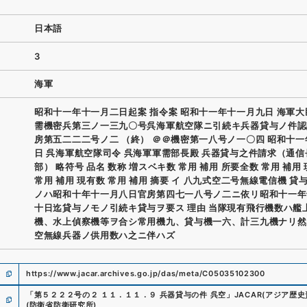
日本語
3
海軍
昭和十一年十一月二日起案 指令案 昭和十一年十一月九日 海軍大
需機密兵第三ノ一三九〇号呉海軍航空隊ニ引続キ兵器貸与ノ件認
房第五二二二号ノ二 （終） ＠＠機密第一八号ノ一〇四 昭和十
日 呉海軍航空隊司令 呉海軍軍需部長殿 兵器貸与之件請求（通
部） 略符号 品名 数称 増スベキ数 常用 補用 所要全数 常用 補用
常用 補用 現有数 常用 補用 摘要 イ 八九式空二号無線電信機 貸
ノハ昭和十年十一月八日官房第四七一八号ノ二ニ依リ昭和十一年
十日迄貸与ノモノ引続キ貸与ヲ要ス 理由 当隊現有飛行機数ハ艦
機、水上偵察機等ヲ合シ常用機九、貸与機一六、計三九機ナリ然
空無線兵器ノ供用数ハ之ニ伴ハズ
https://www.jacar.archives.go.jp/das/meta/C05035102300
「
第５２２２号の２ １１．１１．９ 兵器貸与の件 呉空
」
JACAR(アジア歴
(
防衛省防衛研究所
)