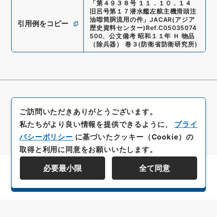
「
第４９３８号 １１．１０．１４
旧呂号第１７潜水艦左舷主機滑頭注
油喞筒胴流用の件
」
JACAR(アジア
引用例をコピー
歴史資料センター)
Ref.
C05035074
500
、
公文備考 昭和１１年 Ｈ 物品
（除兵器） 卷３
(
防衛省防衛研究所
)
ご訪問いただきありがとうございます。
私たちがより良い情報を提供できるように、
プライ
バシーポリシー
に基づいたクッキー（Cookie）の
取得と利用に同意をお願いいたします。
必要最小限
全て同意
資料群階層を表示する
All rights reserved/Copyright©