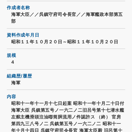
作成者名称
海軍大臣／／呉鎮守府司令長官／／海軍艦政本部第五
部
資料作成年月日
昭和１１年１０月２０日～昭和１１年１０月２０日
規模
4
組織歴/履歴
海軍
内容
昭和十一年十一月十七日起案 昭和十一年十月二十日付
海軍大臣 呉鎮第五号ノ一六二ノ二旧呂号第十七潜水艦
左舷主機滑頭注油喞筒胴流用ノ件認許ス （終） 官房
第四九三八号ノ二 呉鎮第五号ノ一六二ノ二 昭和十一
年十月十四日 呉鎮守府司令長官 海軍大臣殿 旧呂第十