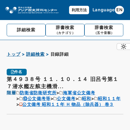
Language
EN
利用方法
辞書検索
辞書検索
詳細検索
（カテゴリ）
（五十音順）
トップ
詳細検索
目録詳細
件名
第４９３８号 １１．１０．１４ 旧呂号第１
７潜水艦左舷主機滑...
階層
防衛省防衛研究所
海軍省公文備考
⑩公文備考等
公文備考
昭和
昭和１１年
公文備考 昭和１１年 Ｈ 物品（除兵器） 卷３