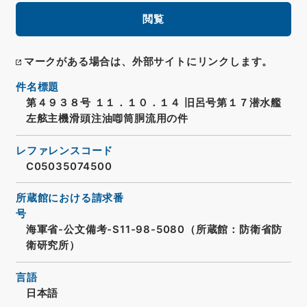
閲覧
マークがある場合は、外部サイトにリンクします。
件名標題
第４９３８号 １１．１０．１４ 旧呂号第１７潜水艦
左舷主機滑頭注油喞筒胴流用の件
レファレンスコード
C05035074500
所蔵館における請求番
号
海軍省-公文備考-S11-98-5080（所蔵館：防衛省防
衛研究所）
言語
日本語