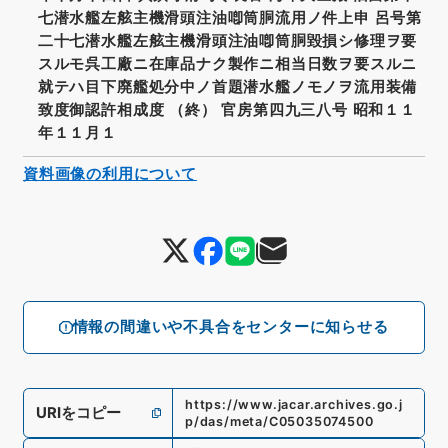
七潜水艦左舷主機滑頭注油喞筒胴流用ノ件上申 呂号第
二十七潜水艦左舷主機滑頭注油喞筒胴毀損シ修理ヲ要
スルモ呉工廠ニ在庫品ナク製作ニ相当日数ヲ要スルニ
就テハ目下廃艦処分中ノ首題潜水艦ノモノヲ流用装備
致度御認許相成度 （終） 官房第四九三八号 昭和１１
年１１月１
資料画像の利用について
情報の間違いや不具合をセンターに知らせる
https://www.jacar.archives.go.j
URIをコピー
p/das/meta/C05035074500