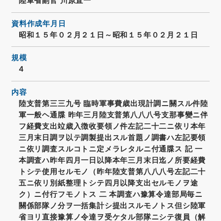
陸軍省副官 川原直一
資料作成年月日
昭和１５年０２月２１日～昭和１５年０２月２１日
規模
4
内容
陸支普第三三九号 臨時軍事費歳出現計調ニ關スル件陸
軍一般ヘ通牒 昨年三月陸支普第八八八号支那事變ニ伴
フ経費支出竝歳入徴收要領ノ件左記二十二ニ依リ本年
三月末日調ヲ以テ調製提出スル首題ノ調書ハ左記要領
ニ依リ調査スルコトニ定メラレタルニ付通牒ス 記 一
本調査ハ昨年四月一日以降本年三月末日迄ノ所要経費
トシテ使用セルモノ（昨年陸支普第八八八号左記二十
五ニ依リ別紙整理トシテ四月以降支出セルモノヲ途
ク）ニ付行フモノトス 二 本調査ハ豫算令達部局毎ニ
關係部隊ノ分ヲ一括集計シ提出スルモノトス但シ陸軍
省ヨリ直接豫算ノ令達ヲ受ケタル部隊ニシテ復員（解