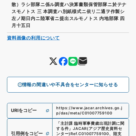
散）ラシ部隊ニ係ル調査ハ決算書類保管部隊ニ於テナ
スモノトス 三 本調査ハ別紙様式ニ依リ二通ヲ作製シ
左ノ期日内ニ陸軍省ニ提出スルモノトス 内地部隊 四
月十五日
資料画像の利用について
情報の間違いや不具合をセンターに知らせる
https://www.jacar.archives.go.j
URIをコピー
p/das/meta/C01007759100
「
主計課 臨時軍事費歳出現計調に関
する件
」
JACAR(アジア歴史資料セ
引用例をコピー
ンター)
Ref.
C01007759100
、
陸支