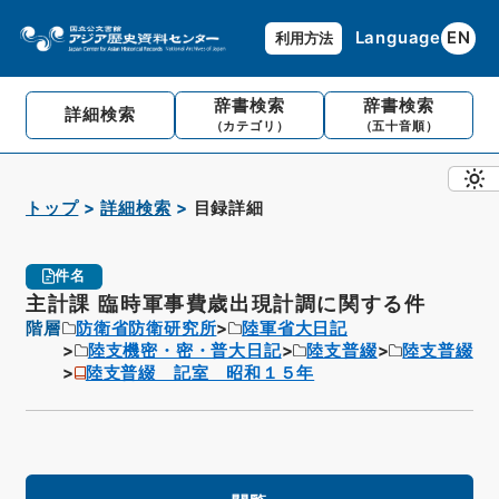
Language
EN
利用方法
辞書検索
辞書検索
詳細検索
（カテゴリ）
（五十音順）
トップ
詳細検索
目録詳細
件名
主計課 臨時軍事費歳出現計調に関する件
階層
防衛省防衛研究所
陸軍省大日記
陸支機密・密・普大日記
陸支普綴
陸支普綴
陸支普綴 記室 昭和１５年