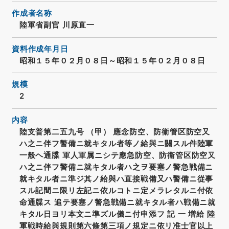
作成者名称
陸軍省副官 川原直一
資料作成年月日
昭和１５年０２月０８日～昭和１５年０２月０８日
規模
2
内容
陸支普第二五九号 （甲） 應念防空、防衞管区防空又
ハ之ニ伴フ警備ニ就キタル者等ノ給與ニ關スル件陸軍
一般ヘ通牒 軍人軍属ニシテ應急防空、防衞管区防空又
ハ之ニ伴フ警備ニ就キタル者ハ之ヲ要塞ノ警急戦備ニ
就キタル者ニ準ジ其ノ給與ハ直接戦備又ハ警備ニ從事
スル記間ニ限リ左記ニ依ルコトニ定メラレタルニ付依
命通牒ス 追テ要塞ノ警急戦備ニ就キタル者ハ戦備ニ就
キタル日ヨリ本文ニ準ズル儀ニ付申添フ 記 一 増給 陸
軍戦時給與規則第六條第三項ノ規定ニ依リ准士官以上