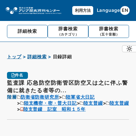
Language
EN
利用方法
辞書検索
辞書検索
詳細検索
（カテゴリ）
（五十音順）
トップ
詳細検索
目録詳細
件名
監査課 応急防空防衛管区防空又は之に伴ふ警
備に就きたる者等の...
階層
防衛省防衛研究所
陸軍省大日記
陸支機密・密・普大日記
陸支普綴
陸支普綴
陸支普綴 記室 昭和１５年