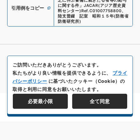
之に伴ふ警備に就きたる者等の給与
に関する件
」
JACAR(アジア歴史資
引用例をコピー
料センター)
Ref.
C01007758800
、
陸支普綴 記室 昭和１５年
(
防衛省
防衛研究所
)
ご訪問いただきありがとうございます。
私たちがより良い情報を提供できるように、
プライ
バシーポリシー
に基づいたクッキー（Cookie）の
取得と利用に同意をお願いいたします。
必要最小限
全て同意
資料群階層を表示する
All rights reserved/Copyright©
Japan Center for Asian Historical Records