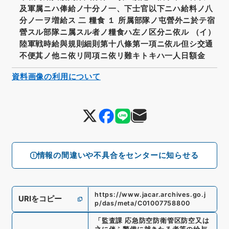
及軍属ニハ俸給ノ十分ノ一、下士官以下ニハ給料ノ八
分ノ一ヲ増給ス 二 糧食 １ 所属部隊ノ屯營外ニ於テ宿
營スル部隊ニ属スル者ノ糧食ハ左ノ区分ニ依ル （イ）
陸軍戦時給與規則細則第十八條第一項ニ依ル但シ交通
不便其ノ他ニ依リ同項ニ依リ難キトキハ一人日額金
資料画像の利用について
情報の間違いや不具合をセンターに知らせる
https://www.jacar.archives.go.j
URIをコピー
p/das/meta/C01007758800
「
監査課 応急防空防衛管区防空又は