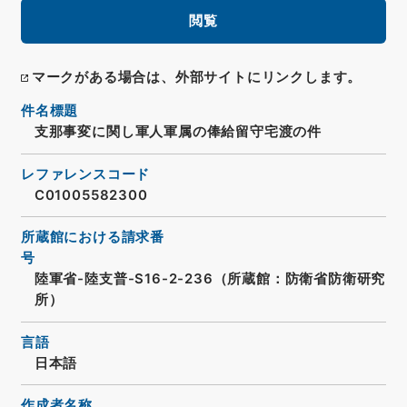
閲覧
マークがある場合は、外部サイトにリンクします。
件名標題
支那事変に関し軍人軍属の俸給留守宅渡の件
レファレンスコード
C01005582300
所蔵館における請求番
号
陸軍省-陸支普-S16-2-236（所蔵館：防衛省防衛研究
所）
言語
日本語
作成者名称