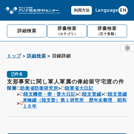
Language
EN
利用方法
辞書検索
辞書検索
詳細検索
（カテゴリ）
（五十音順）
トップ
詳細検索
目録詳細
件名
支那事変に関し軍人軍属の俸給留守宅渡の件
階層
防衛省防衛研究所
陸軍省大日記
陸支機密・密・普大日記
陸支普綴
陸支普綴
来翰綴（陸支普）第１研究所 歴年未整理 昭和
１６年