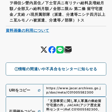
ヲ得但シ營内居住ノ下士官兵ニ有リテハ給料及増給月
額ノ全部又ハ給料月額ノ全部ニ限ル 第二條 留守宅渡
金ノ支給 ハ現所属部隊（派遣、分遺等ニシテ四月以上
ニ亙ルモノハ被派遣、分遺等ノ部隊）トス
資料画像の利用について
情報の間違いや不具合をセンターに知らせる
https://www.jacar.archives.go.j
URIをコピー
p/das/meta/C01005582300
「
支那事変に関し軍人軍属の俸給留
守宅渡の件
」
JACAR(アジア歴史資
料センター)
Ref.
C01005582300
、
引用例をコピー