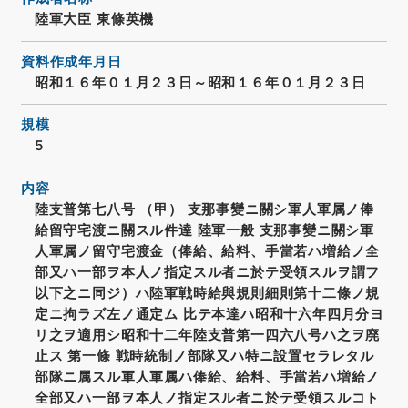
陸軍大臣 東條英機
資料作成年月日
昭和１６年０１月２３日～昭和１６年０１月２３日
規模
5
内容
陸支普第七八号 （甲） 支那事變ニ關シ軍人軍属ノ俸
給留守宅渡ニ關スル件達 陸軍一般 支那事變ニ關シ軍
人軍属ノ留守宅渡金（俸給、給料、手當若ハ増給ノ全
部又ハ一部ヲ本人ノ指定スル者ニ於テ受領スルヲ謂フ
以下之ニ同ジ）ハ陸軍戦時給與規則細則第十二條ノ規
定ニ拘ラズ左ノ通定ム 比テ本達ハ昭和十六年四月分ヨ
リ之ヲ適用シ昭和十二年陸支普第一四六八号ハ之ヲ廃
止ス 第一條 戦時統制ノ部隊又ハ特ニ設置セラレタル
部隊ニ属スル軍人軍属ハ俸給、給料、手當若ハ増給ノ
全部又ハ一部ヲ本人ノ指定スル者ニ於テ受領スルコト