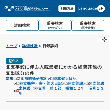
Language
EN
利用方法
辞書検索
辞書検索
詳細検索
（カテゴリ）
（五十音順）
トップ
詳細検索
目録詳細
件名
北支事変に伴ふ入院患者にかかる経費其他の
支出区分の件
階層
防衛省防衛研究所
陸軍省大日記
陸支機密・密・普大日記
陸支普綴
陸支普綴
来翰綴（陸支普）第１部 昭和１２年 昭和１３
年