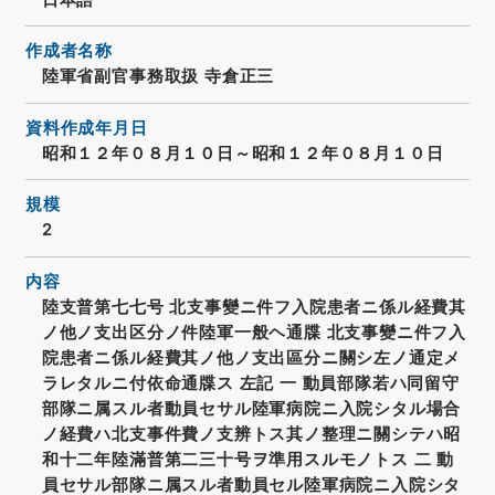
作成者名称
陸軍省副官事務取扱 寺倉正三
資料作成年月日
昭和１２年０８月１０日～昭和１２年０８月１０日
規模
2
内容
陸支普第七七号 北支事變ニ件フ入院患者ニ係ル経費其
ノ他ノ支出区分ノ件陸軍一般ヘ通牒 北支事變ニ件フ入
院患者ニ係ル経費其ノ他ノ支出區分ニ關シ左ノ通定メ
ラレタルニ付依命通牒ス 左記 一 動員部隊若ハ同留守
部隊ニ属スル者動員セサル陸軍病院ニ入院シタル場合
ノ経費ハ北支事件費ノ支辨トス其ノ整理ニ關シテハ昭
和十二年陸滿普第二三十号ヲ準用スルモノトス 二 動
員セサル部隊ニ属スル者動員セル陸軍病院ニ入院シタ