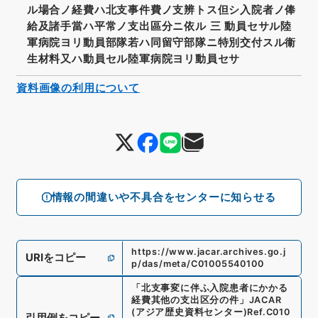
ル場合ノ経費ハ北支事件費ノ支辨トス但シ入院者ノ俸
給及諸手當ハ平常ノ支出區分ニ依ル 三 動員セサル陸
軍病院ヨリ動員部隊若ハ同留守部隊ニ特別交付スル衞
生材料又ハ動員セル陸軍病院ヨリ動員セサ
資料画像の利用について
情報の間違いや不具合をセンターに知らせる
https://www.jacar.archives.go.j
URIをコピー
p/das/meta/C01005540100
「
北支事変に伴ふ入院患者にかかる
経費其他の支出区分の件
」
JACAR
(アジア歴史資料センター)
Ref.
C010
引用例をコピー