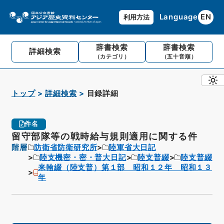
Language
EN
利用方法
辞書検索
辞書検索
詳細検索
（カテゴリ）
（五十音順）
トップ
詳細検索
目録詳細
件名
留守部隊等の戦時給与規則適用に関する件
階層
防衛省防衛研究所
陸軍省大日記
陸支機密・密・普大日記
陸支普綴
陸支普綴
来翰綴（陸支普）第１部 昭和１２年 昭和１３
年