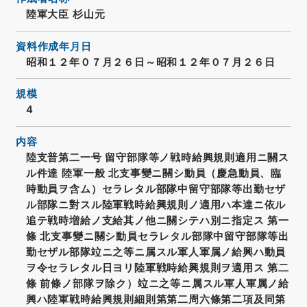
陸軍大臣 杉山元
資料作成年月日
昭和１２年０７月２６日～昭和１２年０７月２６日
規模
4
内容
陸支普第二一号 留守部隊等ノ戦時給興規則適用ニ關ス
ル件達 陸軍一般 北支事變ニ關シ動員（慶急動員、臨
時動員ヲ含ム）セラレタル部隊中留守部隊等出勤セザ
ル部隊ニ對スル陸軍戦時給興規則ノ適用ハ本達ニ依ル
追テ戦時増給ノ支給其ノ他ニ關シテハ別ニ指定ス 第一
條 北支事變ニ關シ動員セラレタル部隊中留守部隊等出
勤セザル部隊竝ニ之等ニ属スル軍人軍属ノ給興ハ動員
ヲ令セラレタル日ヨリ陸軍戦時給興規則ヲ適用ス 第二
條 前條ノ部隊ヲ除ク）竝ニ之等ニ属スル軍人軍属ノ給
興ハ陸軍戦時給興規則細則第第二周六條第二項及同第