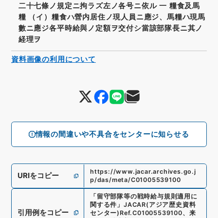
二十七條ノ規定ニ拘ラズ左ノ各号ニ依ル 一 糧食及馬
糧 （イ）糧食ハ營内居住ノ現人員ニ應ジ、馬糧ハ現馬
數ニ應ジ各平時給與ノ定額ヲ交付シ當該部隊長ニ其ノ
経理ヲ
資料画像の利用について
情報の間違いや不具合をセンターに知らせる
https://www.jacar.archives.go.j
URIをコピー
p/das/meta/C01005539100
「
留守部隊等の戦時給与規則適用に
関する件
」
JACAR(アジア歴史資料
引用例をコピー
センター)
Ref.
C01005539100
、
来