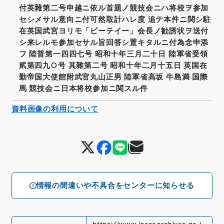
付英雜第二号申越ニ依ル首題ノ競技会ニハ将校ヲ参加
セシメサル意向ニ付可然取計ハレ度 追テ本件ニ関シ駐
在英国武宮ヨリモ「ビーテイー」会長ノ勧誘状ヲ送付
シ来レルモ参加セサル旨回答シ置キタルニ付為念申添
フ 陸普第一四四七号 昭和十年三月二十日 陸軍省受領
貮第四九○号 其雜第二号 昭和十年二月十五日 英国在
勤帝国大使館附武官丸山正男 陸軍省高坂 牛島満 国際
馬 競技会ニ日本将校参加ニ関スル件
資料画像の利用について
情報の間違いや不具合をセンターに知らせる