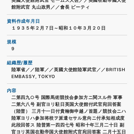
英國大使館附武官 ゼームス大佐／／英國在勤帝國大使
館附武官 丸山政男／／會長 ビーティ
資料作成年月日
１９３５年２月７日～昭和１０年３月２０日
規模
9
組織歴/履歴
陸軍省／／陸軍／／英國大使館陸軍武官／／BRITISH
EMBASSY, TOKYO
内容
二第四九○号 国際馬術競技会参加方ニ関スル件 軍事
二第六八号 副官ヨリ駐日英国大使館付武官宛回答案
（陸普） 三月十一日付貴翰御申越ノ首題ノ競技会ニハ
陸軍ヨリハ参加将校ヲ派遣セサル意向ニ付承知相成度
此段回答ス 陸普第一四四七号 昭和十年三月二十日 副
官ヨリ英国在勤帝国大使館附式官宛回答案 二月十五日