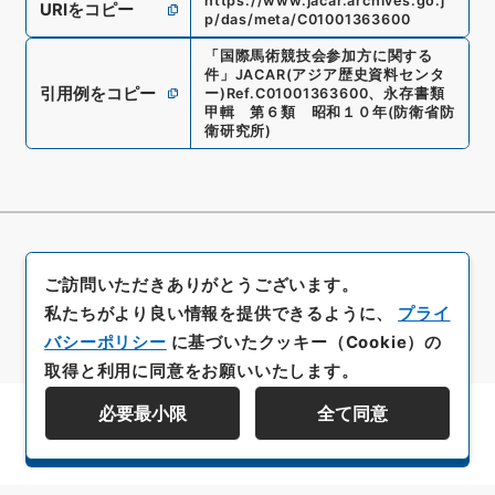
https://www.jacar.archives.go.j
URIをコピー
p/das/meta/C01001363600
「
国際馬術競技会参加方に関する
件
」
JACAR(アジア歴史資料センタ
引用例をコピー
ー)
Ref.
C01001363600
、
永存書類
甲輯 第６類 昭和１０年
(
防衛省防
衛研究所
)
ご訪問いただきありがとうございます。
私たちがより良い情報を提供できるように、
プライ
バシーポリシー
に基づいたクッキー（Cookie）の
取得と利用に同意をお願いいたします。
必要最小限
全て同意
資料群階層を表示する