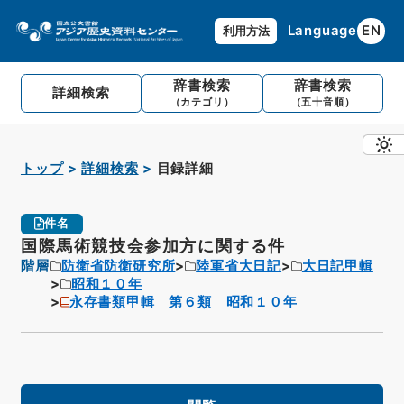
Language
EN
利用方法
辞書検索
辞書検索
詳細検索
（カテゴリ）
（五十音順）
トップ
詳細検索
目録詳細
件名
国際馬術競技会参加方に関する件
階層
防衛省防衛研究所
陸軍省大日記
大日記甲輯
昭和１０年
永存書類甲輯 第６類 昭和１０年