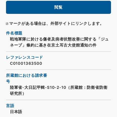
閲覧
マークがある場合は、外部サイトにリンクします。
件名標題
戦地軍隊に於ける傷者及病者状態改善に関する「ジュ
ネーブ」條約に基き在京土耳古大使館通知の件
レファレンスコード
C01001363500
所蔵館における請求番
号
陸軍省-大日記甲輯-S10-2-10（所蔵館：防衛省防衛
研究所）
言語
日本語