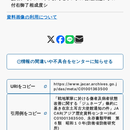
付右御了相成度シ
資料画像の利用について
情報の間違いや不具合をセンターに知らせる
https://www.jacar.archives.go.j
URIをコピー
p/das/meta/C01001363500
「
戦地軍隊に於ける傷者及病者状態
改善に関する「ジュネーブ」條約に
基き在京土耳古大使館通知の件
」
JA
引用例をコピー
CAR(アジア歴史資料センター)
Ref.
C01001363500
、
永存書類甲輯 第
６類 昭和１０年
(
防衛省防衛研究
所
)