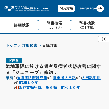
Language
EN
利用方法
辞書検索
辞書検索
詳細検索
（カテゴリ）
（五十音順）
トップ
詳細検索
目録詳細
件名
戦地軍隊に於ける傷者及病者状態改善に関す
る「ジュネーブ」條約...
階層
防衛省防衛研究所
陸軍省大日記
大日記甲輯
昭和１０年
永存書類甲輯 第６類 昭和１０年