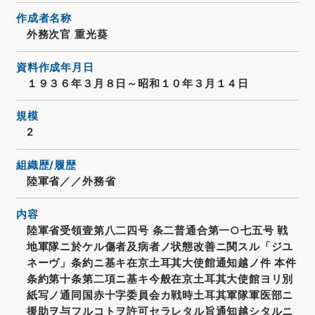
作成者名称
外務次官 重光葵
資料作成年月日
１９３６年３月８日～昭和１０年３月１４日
規模
2
組織歴/履歴
陸軍省／／外務省
内容
陸軍省受領壹第八二四号 条二普通合第一○七五号 戦
地軍隊ニ於ケル傷者及病者ノ状態改善ニ関スル「ジユ
ネーヴ」条約ニ基キ在京土耳其大使館通知越ノ件 本件
条約第十条第二項ニ基キ今般在京土耳其大使館ヨリ別
紙写ノ通同国赤十字委員会カ戦時土耳其軍隊軍医部ニ
援助ヲ与フルコトヲ許可セラレタル旨通知越シタルニ