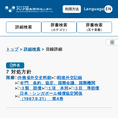
Language
EN
利用方法
辞書検索
辞書検索
詳細検索
（カテゴリ）
（五十音順）
トップ
詳細検索
目録詳細
件名
7 対処方針
階層
外務省外交史料館
戦後外交記録
B'門 条約、協定、国際会議、国際機関
３類 賠償
１項 本邦
３目 準賠償
日本・シンガポール補償協定関係
（1967.9.21） 第4巻