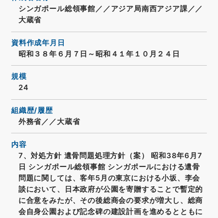
シンガポール総領事館／／アジア局南西アジア課／／
大蔵省
資料作成年月日
昭和３８年６月７日～昭和４１年１０月２４日
規模
24
組織歴/履歴
外務省／／大蔵省
内容
7、対処方針 遺骨問題処理方針（案） 昭和38年6月7
日 シンガポール総領事館 シンガポールにおける遺骨
問題に関しては、客年5月の東京における小坂、李会
談において、日本政府が公園を寄贈することで暫定的
に合意をみたが、その後総商会の要求が増大し、総商
会自身公園および記念碑の建設計画を進めるとともに