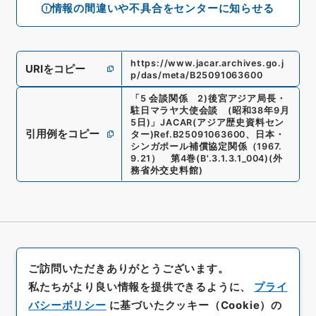
情報の間違いや不具合をセンターに知らせる
https://www.jacar.archives.go.j
URIをコピー
p/das/meta/B25091063600
「
5 会談関係 2)後宮アジア局長・
駐日マラヤ大使会談 (昭和38年9月
5日)
」
JACAR(アジア歴史資料セン
引用例をコピー
ター)
Ref.
B25091063600
、
日本・
シンガポール補償協定関係（1967.
9.21） 第4巻
(
B'.3.1.3.1_004
)
(
外
務省外交史料館
)
ご訪問いただきありがとうございます。
私たちがより良い情報を提供できるように、
プライ
バシーポリシー
に基づいたクッキー（Cookie）の