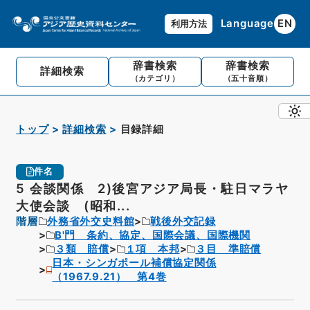
Language
EN
利用方法
辞書検索
辞書検索
詳細検索
（カテゴリ）
（五十音順）
トップ
詳細検索
目録詳細
件名
5 会談関係 2)後宮アジア局長・駐日マラヤ
大使会談 (昭和...
階層
外務省外交史料館
戦後外交記録
B'門 条約、協定、国際会議、国際機関
３類 賠償
１項 本邦
３目 準賠償
日本・シンガポール補償協定関係
（1967.9.21） 第4巻