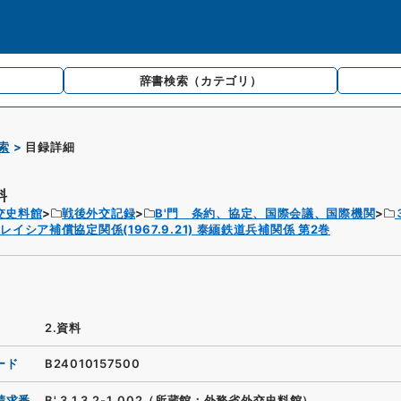
辞書検索
（カテゴリ）
索
目録詳細
料
交史料館
戦後外交記録
B'門 条約、協定、国際会議、国際機関
レイシア補償協定関係(1967.9.21) 泰緬鉄道兵補関係 第2巻
2.資料
ード
B24010157500
請求番
B'.3.1.3.2-1_002（所蔵館：外務省外交史料館）