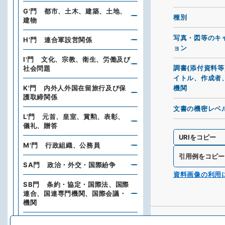
G'門 都市、土木、建築、土地、
種別
建物
写真・図等のキ
H'門 連合軍設営関係
ョン
I'門 文化、宗教、衛生、労働及び
調書(添付資料等
社会問題
イトル、作成者
K'門 内外人外国在留旅行及び保
機関
護取締関係
文書の機密レベ
L'門 元首、皇室、賞勲、表彰、
儀礼、贈答
URIをコピー
M'門 行政組織、公務員
引用例をコピー
SA門 政治・外交・国際紛争
資料画像の利用
SB門 条約・協定・国際法、国際
連合、国連専門機関、国際会議・
機関
HB門 地域局