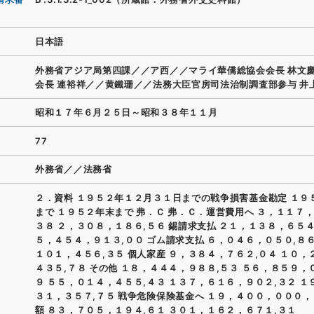
日本語
外務省アジア局第四課／／ア西／／マライ華僑総協会会長 林文
会長 連裕祥／／黄鐵珊／／法務大臣官房司法治制調査部参与 井
昭和１７年６月２５日～昭和３８年１１月
77
外務省／／法務省
２．資料 １９５２年１２月３１日までの戦争損害基金勘定 １９
まで １９５２年末まで 弗．Ｃ 弗．Ｃ．運営費用へ ３，１１７，
３８ ２，３０８，１８６,５６ 錫請求支払 ２１，１３８，６５４
５，４５４，９１３,００ ゴム請求支払 ６，０４６，０５０,８６
１０１，４５６,３５ 個人家産 ９，３８４，７６２,０４ １０，
４３５,７８ その他 １８，４４４，９８８,５３ ５６，８５９，
９ ５５，０１４，４５５,４３ １３７，６１６，９０２,３２ １
３１，３５７,７５ 戦争危険保険基金へ １９，４００，０００，
額 ８３，７０５，１９４,６１ ３０１，１６２，６７１,３１