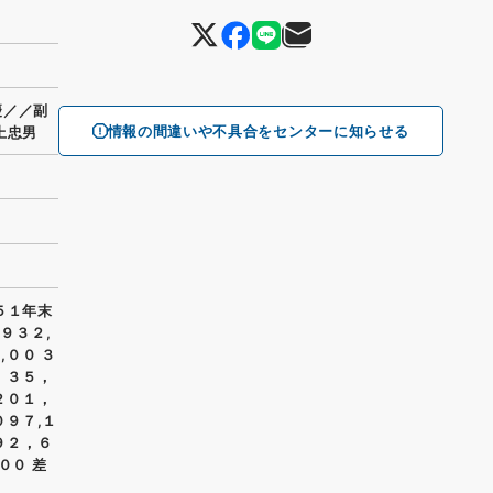
慶／／副
情報の間違いや不具合をセンターに知らせる
上忠男
５１年末
９３２,
,００ ３
 ３５，
２０１，
０９７,１
９２，６
００ 差