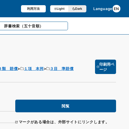
Language
EN
利用方法
Light
Dark
辞書検索
（五十音順）
印刷用ペ
３類 賠償
１項 本邦
３目 準賠償
ージ
閲覧
マークがある場合は、外部サイトにリンクします。