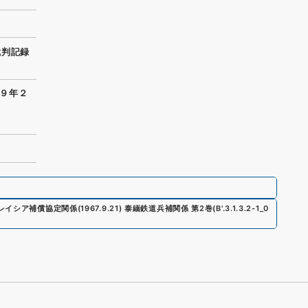
裁判記録
９年２
イシア補償協定関係(1967.9.21) 泰緬鉄道兵補関係 第2巻
(
B'.3.1.3.2-1_0