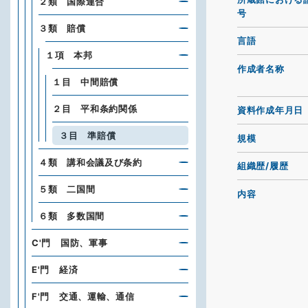
２類 国際連合
号
３類 賠償
言語
１項 本邦
作成者名称
１目 中間賠償
２目 平和条約関係
資料作成年月日
３目 準賠償
規模
４類 講和会議及び条約
組織歴/履歴
５類 二国間
内容
６類 多数国間
C'門 国防、軍事
E'門 経済
F'門 交通、運輸、通信