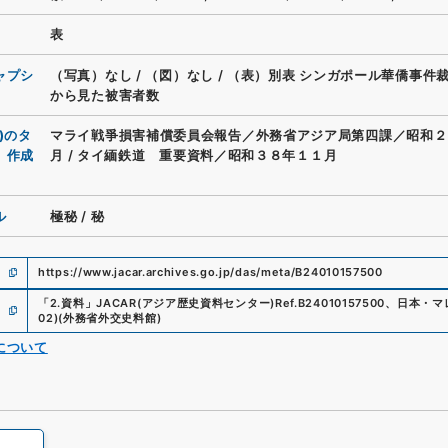
表
ャプシ
（写真）なし
/
（図）なし
/
（表）別表 シンガポール華僑事件
から見た被害者数
)のタ
マライ戦爭損害補償委員会報告／外務省アジア局第四課／昭和２
、作成
月
/
タイ緬鉄道 重要資料／昭和３８年１１月
ル
極秘
/
秘
https://www.jacar.archives.go.jp/das/meta/B24010157500
「
2.資料
」
JACAR(アジア歴史資料センター)
Ref.
B24010157500
、
日本・マレ
02
)
(
外務省外交史料館
)
について