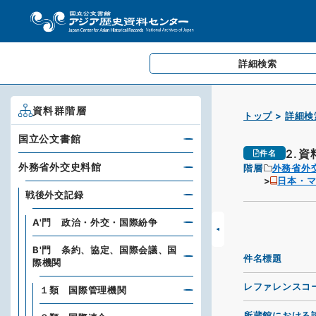
詳細検索
資料群階層
トップ
詳細検
国立公文書館
2.資
件名
外務省外交史料館
階層
外務省外
日本・マ
戦後外交記録
A'門 政治・外交・国際紛争
B'門 条約、協定、国際会議、国
件名標題
際機関
レファレンスコ
１類 国際管理機関
所蔵館における