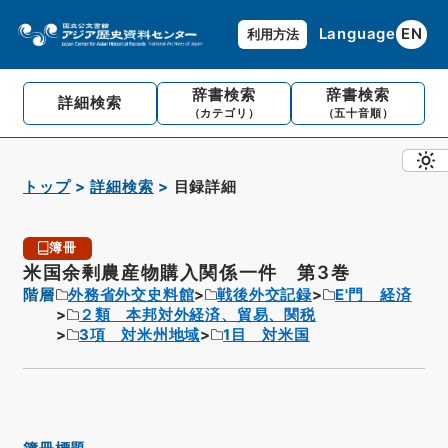
Language
EN
利用方法
辞書検索
辞書検索
詳細検索
（カテゴリ）
（五十音順）
トップ
詳細検索
目録詳細
簿冊
米国余剰農産物購入関係一件 第3巻
階層
外務省外交史料館
戦後外交記録
E'門 経済
２類 本邦対外経済、貿易、関税
3項 対米州地域
1目 対米国