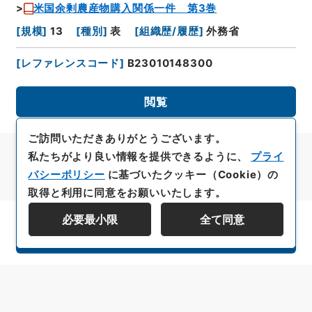
米国余剰農産物購入関係一件 第3巻
[
規模
]
13
[
種別
]
表
[
組織歴/履歴
]
外務省
[
レファレンスコード
]
B23010148300
閲覧
ご訪問いただきありがとうございます。
私たちがより良い情報を提供できるように、
プライ
バシーポリシー
に基づいたクッキー（Cookie）の
取得と利用に同意をお願いいたします。
必要最小限
全て同意
資料群階層を表示する
All rights reserved/Copyright©
Japan Center for Asian Historical Records