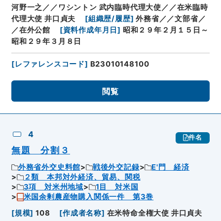
河野一之／／ワシントン 武内臨時代理大使／／在米臨時
代理大使 井口貞夫
[
組織歴/履歴
]
外務省／／文部省／
／在外公館
[
資料作成年月日
]
昭和２９年２月１５日～
昭和２９年３月８日
[
レファレンスコード
]
B23010148100
閲覧
4
件名
無題 分割３
外務省外交史料館
戦後外交記録
E'門 経済
２類 本邦対外経済、貿易、関税
3項 対米州地域
1目 対米国
米国余剰農産物購入関係一件 第3巻
[
規模
]
108
[
作成者名称
]
在米特命全権大使 井口貞夫