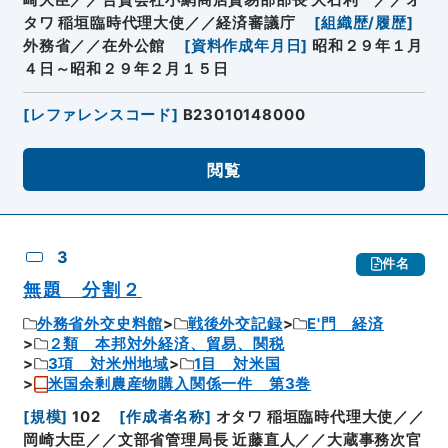
タワ 稲垣臨時代理大使／／経済審議庁
[
組織歴/履歴
]
外務省／／在外公館
[
資料作成年月日
]
昭和２９年１月
４日～昭和２９年２月１５日
[
レファレンスコード
]
B23010148000
閲覧
3
件名
無題 分割２
外務省外交史料館
戦後外交記録
E'門 経済
２類 本邦対外経済、貿易、関税
3項 対米州地域
1目 対米国
米国余剰農産物購入関係一件 第3巻
[
規模
]
102
[
作成者名称
]
オタワ 稲垣臨時代理大使／／
岡崎大臣／／文部省管理局長 近藤直人／／大蔵事務次官