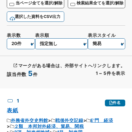
当ページ全てを選択/解除
検索結果全てを選択/解除
選択した資料をCSV出力
表示数
表示順
表示スタイル
マークがある場合は、外部サイトへリンクします。
5
1
~
5
件を表示
該当件数
件
CSV出力
No.
概要情報
画像等
1
件名
表紙
外務省外交史料館
戦後外交記録
E'門 経済
２類 本邦対外経済、貿易、関税