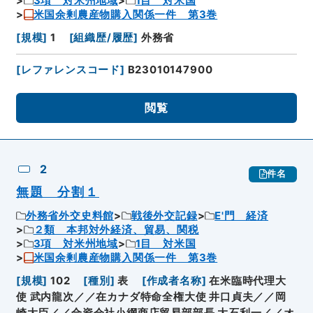
3項 対米州地域
1目 対米国
米国余剰農産物購入関係一件 第3巻
[
規模
]
1
[
組織歴/履歴
]
外務省
[
レファレンスコード
]
B23010147900
閲覧
2
件名
無題 分割１
外務省外交史料館
戦後外交記録
E'門 経済
２類 本邦対外経済、貿易、関税
3項 対米州地域
1目 対米国
米国余剰農産物購入関係一件 第3巻
[
規模
]
102
[
種別
]
表
[
作成者名称
]
在米臨時代理大
使 武内龍次／／在カナダ特命全権大使 井口貞夫／／岡
崎大臣／／合資会社小網商店貿易部部長 大石利一／／オ