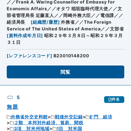
／／Frank A. Waring Counsellor of Embassy for
Economic Affairs／／オタワ 稲垣臨時代理大使／／文
部省管理局長 近藤直人／／岡崎外務大臣／／電信課／／
経済局長
[
組織歴/履歴
]
外務省／／The Foreign
Service of The United States of America／／文部省
[
資料作成年月日
]
昭和２９年３月８日～昭和２９年３月
３１日
[
レファレンスコード
]
B23010148200
閲覧
5
件名
無題
外務省外交史料館
戦後外交記録
E'門 経済
２類 本邦対外経済、貿易、関税
3項 対米州地域
1目 対米国