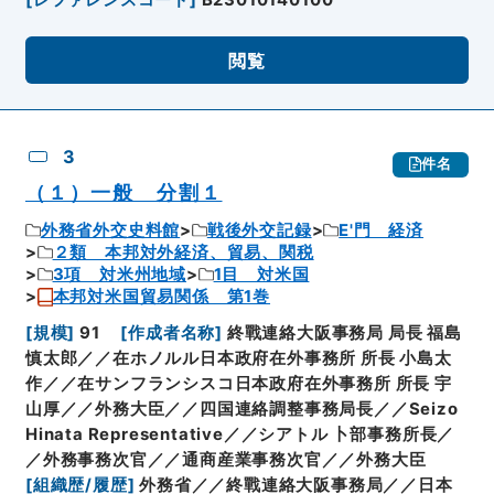
閲覧
3
件名
（１）一般 分割１
外務省外交史料館
戦後外交記録
E'門 経済
２類 本邦対外経済、貿易、関税
3項 対米州地域
1目 対米国
本邦対米国貿易関係 第1巻
[
規模
]
91
[
作成者名称
]
終戰連絡大阪事務局 局長 福島
慎太郎／／在ホノルル日本政府在外事務所 所長 小島太
作／／在サンフランシスコ日本政府在外事務所 所長 宇
山厚／／外務大臣／／四国連絡調整事務局長／／Seizo
Hinata Representative／／シアトル 卜部事務所長／
／外務事務次官／／通商産業事務次官／／外務大臣
[
組織歴/履歴
]
外務省／／終戰連絡大阪事務局／／日本