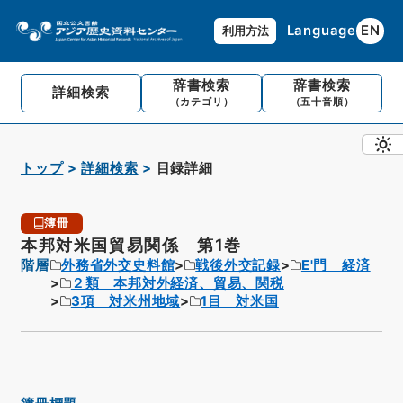
Language
EN
利用方法
辞書検索
辞書検索
詳細検索
（カテゴリ）
（五十音順）
トップ
詳細検索
目録詳細
簿冊
本邦対米国貿易関係 第1巻
階層
外務省外交史料館
戦後外交記録
E'門 経済
２類 本邦対外経済、貿易、関税
3項 対米州地域
1目 対米国