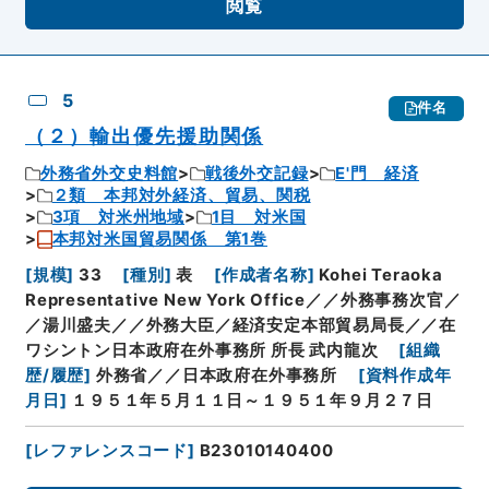
閲覧
5
件名
（２）輸出優先援助関係
外務省外交史料館
戦後外交記録
E'門 経済
２類 本邦対外経済、貿易、関税
3項 対米州地域
1目 対米国
本邦対米国貿易関係 第1巻
[
規模
]
33
[
種別
]
表
[
作成者名称
]
Kohei Teraoka
Representative New York Office／／外務事務次官／
／湯川盛夫／／外務大臣／経済安定本部貿易局長／／在
ワシントン日本政府在外事務所 所長 武内龍次
[
組織
歴/履歴
]
外務省／／日本政府在外事務所
[
資料作成年
月日
]
１９５１年５月１１日～１９５１年９月２７日
[
レファレンスコード
]
B23010140400