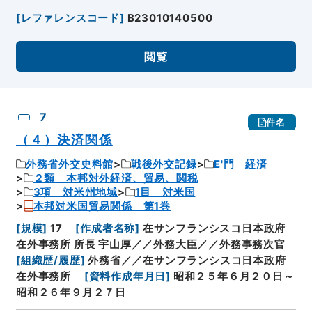
[
レファレンスコード
]
B23010140500
閲覧
7
件名
（４）決済関係
外務省外交史料館
戦後外交記録
E'門 経済
２類 本邦対外経済、貿易、関税
3項 対米州地域
1目 対米国
本邦対米国貿易関係 第1巻
[
規模
]
17
[
作成者名称
]
在サンフランシスコ日本政府
在外事務所 所長 宇山厚／／外務大臣／／外務事務次官
[
組織歴/履歴
]
外務省／／在サンフランシスコ日本政府
在外事務所
[
資料作成年月日
]
昭和２５年６月２０日～
昭和２６年９月２７日