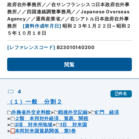
政府在外事務所／／在サンフランシスコ日本政府在外事
務所／／四国連絡調整事務局／／Japanese Overseas
Agency／／通商産業省／／在シアトル日本政府在外事
務所
[
資料作成年月日
]
昭和２３年１月２２日～昭和２
５年１０月１８日
[
レファレンスコード
]
B23010140200
閲覧
4
件名
（１）一般 分割２
外務省外交史料館
戦後外交記録
E'門 経済
２類 本邦対外経済、貿易、関税
3項 対米州地域
1目 対米国
本邦対米国貿易関係 第1巻