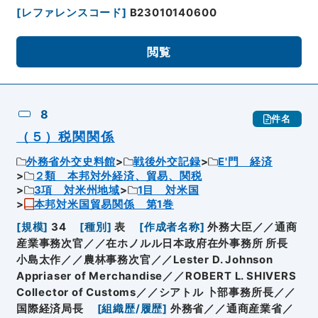
[
レファレンスコード
]
B23010140600
閲覧
8
件名
（５）税関関係
外務省外交史料館
戦後外交記録
E'門 経済
２類 本邦対外経済、貿易、関税
3項 対米州地域
1目 対米国
本邦対米国貿易関係 第1巻
[
規模
]
34
[
種別
]
表
[
作成者名称
]
外務大臣／／通商
産業事務次官／／在ホノルル日本政府在外事務所 所長
小島太作／／農林事務次官／／Lester D. Johnson
Appriaser of Merchandise／／ROBERT L. SHIVERS
Collector of Customs／／シアトル 卜部事務所長／／
国際経済局長
[
組織歴/履歴
]
外務省／／通商産業省／