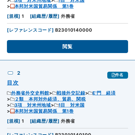
3項 対米州地域
1目 対米国
本邦対米国貿易関係 第1巻
[
規模
]
1
[
組織歴/履歴
]
外務省
[
レファレンスコード
]
B23010140000
閲覧
2
件名
目次
外務省外交史料館
戦後外交記録
E'門 経済
２類 本邦対外経済、貿易、関税
3項 対米州地域
1目 対米国
本邦対米国貿易関係 第1巻
[
規模
]
1
[
組織歴/履歴
]
外務省
[
レファレンスコード
]
B23010140100