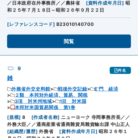
／日本政府在外事務所／／農林省
[
資料作成年月日
]
昭
和２５年７月１８日～昭和２６年９月２２日
[
レファレンスコード
]
B23010140700
閲覧
9
件名
雑
外務省外交史料館
戦後外交記録
E'門 経済
２類 本邦対外経済、貿易、関税
3項 対米州地域
1目 対米国
本邦対米国貿易関係 第1巻
[
規模
]
8
[
作成者名称
]
ニューヨーク 寺岡事務所長／／
外務大臣／／通商産業省通商雜貨局雜貨輸出課 中山正人
[
組織歴/履歴
]
外務省
[
資料作成年月日
]
昭和２６年１