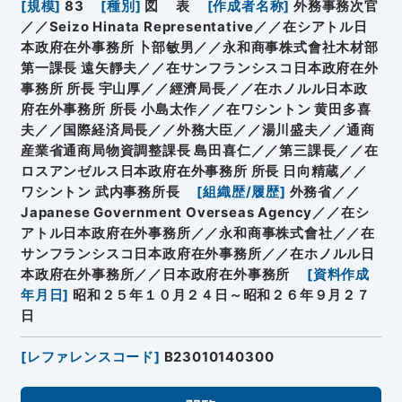
[
規模
]
83
[
種別
]
図
表
[
作成者名称
]
外務事務次官
／／Seizo Hinata Representative／／在シアトル日
本政府在外事務所 卜部敏男／／永和商事株式會社木材部
第一課長 遠矢靜夫／／在サンフランシスコ日本政府在外
事務所 所長 宇山厚／／經濟局長／／在ホノルル日本政
府在外事務所 所長 小島太作／／在ワシントン 黄田多喜
夫／／国際経済局長／／外務大臣／／湯川盛夫／／通商
産業省通商局物資調整課長 島田喜仁／／第三課長／／在
ロスアンゼルス日本政府在外事務所 所長 日向精蔵／／
ワシントン 武内事務所長
[
組織歴/履歴
]
外務省／／
Japanese Government Overseas Agency／／在シ
アトル日本政府在外事務所／／永和商事株式會社／／在
サンフランシスコ日本政府在外事務所／／在ホノルル日
本政府在外事務所／／日本政府在外事務所
[
資料作成
年月日
]
昭和２５年１０月２４日～昭和２６年９月２７
日
[
レファレンスコード
]
B23010140300