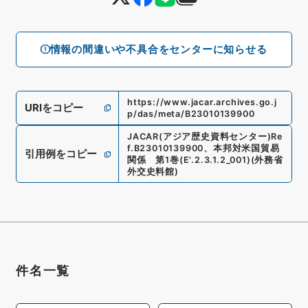
情報の間違いや不具合をセンターに知らせる
https://www.jacar.archives.go.j
URIをコピー
p/das/meta/B23010139900
JACAR(アジア歴史資料センター)
Re
f.
B23010139900
、
本邦対米国貿易
引用例をコピー
関係 第1巻
(
E'.2.3.1.2_001
)
(
外務省
外交史料館
)
件名一覧