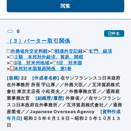
閲覧
6
件名
（３）バーター取引関係
外務省外交史料館
戦後外交記録
E'門 経済
２類 本邦対外経済、貿易、関税
3項 対米州地域
1目 対米国
本邦対米国貿易関係 第1巻
[
規模
]
22
[
作成者名称
]
在サンフランシスコ日本政府
在外事務所 所長 宇山厚／／外務大臣／／互洋貿易株式
會社 東京支店長 小松英夫／／外務事務次官／／通商産
業事務次官
[
組織歴/履歴
]
外務省／／在サンフランシ
スコ日本政府在外事務所／／互洋貿易株式會社／／通商
産業省／／Japanese Overseas Agency
[
資料作成
年月日
]
昭和２５年６月１９日～昭和２５年１０月１３
日