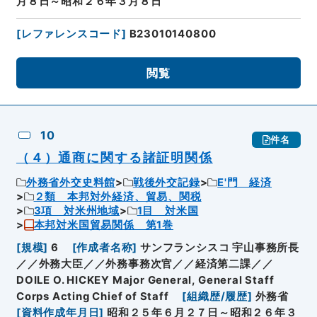
月８日～昭和２６年３月８日
[
レファレンスコード
]
B23010140800
閲覧
10
件名
（４）通商に関する諸証明関係
外務省外交史料館
戦後外交記録
E'門 経済
２類 本邦対外経済、貿易、関税
3項 対米州地域
1目 対米国
本邦対米国貿易関係 第1巻
[
規模
]
6
[
作成者名称
]
サンフランシスコ 宇山事務所長
／／外務大臣／／外務事務次官／／経済第二課／／
DOILE O. HICKEY Major General, General Staff
Corps Acting Chief of Staff
[
組織歴/履歴
]
外務省
[
資料作成年月日
]
昭和２５年６月２７日～昭和２６年３