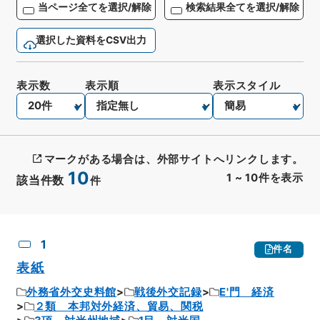
当ページ全てを選択/解除
検索結果全てを選択/解除
選択した資料をCSV出力
表示数
表示順
表示スタイル
マークがある場合は、外部サイトへリンクします。
10
1
~
10
件を表示
該当件数
件
CSV出力
No.
概要情報
画像等
1
件名
表紙
外務省外交史料館
戦後外交記録
E'門 経済
２類 本邦対外経済、貿易、関税