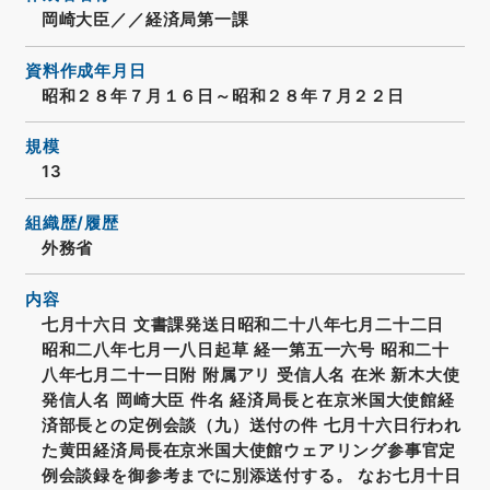
岡崎大臣／／経済局第一課
資料作成年月日
昭和２８年７月１６日～昭和２８年７月２２日
規模
13
組織歴/履歴
外務省
内容
七月十六日 文書課発送日昭和二十八年七月二十二日
昭和二八年七月一八日起草 経一第五一六号 昭和二十
八年七月二十一日附 附属アリ 受信人名 在米 新木大使
発信人名 岡崎大臣 件名 経済局長と在京米国大使館経
済部長との定例会談（九）送付の件 七月十六日行われ
た黄田経済局長在京米国大使館ウェアリング参事官定
例会談録を御参考までに別添送付する。 なお七月十日