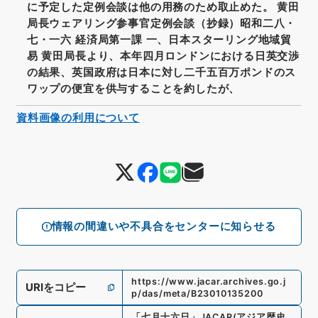
に予定した定例会談は他の用務のため取止めた。 黄田
局長ウェアリング参事官定例会談（抄録）昭和二八・
七・一六 経済局第一課 一、日本スターリング地域貿
易 黄田局長より、本年四月ロンドンにおける日英交渉
の結果、英国政府は日本に対し二千五百万ポンドのス
ワップの便宜を供与することを約したが、
資料画像の利用について
情報の間違いや不具合をセンターに知らせる
https://www.jacar.archives.go.j
URIをコピー
p/das/meta/B23010135200
「
七月十六日
」
JACAR(アジア歴史