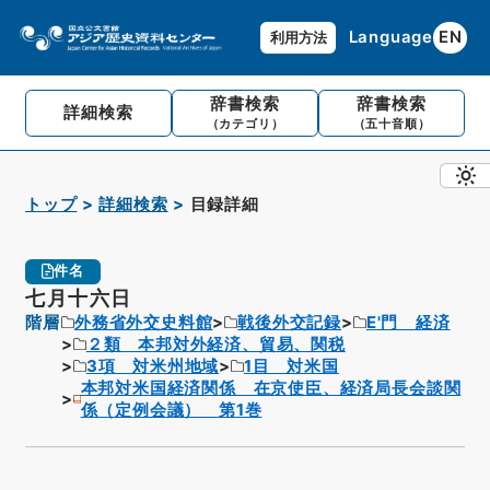
Language
EN
利用方法
辞書検索
辞書検索
詳細検索
（カテゴリ）
（五十音順）
トップ
詳細検索
目録詳細
件名
七月十六日
階層
外務省外交史料館
戦後外交記録
E'門 経済
２類 本邦対外経済、貿易、関税
3項 対米州地域
1目 対米国
本邦対米国経済関係 在京使臣、経済局長会談関
係（定例会議） 第1巻