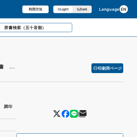
Language
EN
利用方法
Light
Dark
辞書検索
（五十音順）
 ...
印刷用ページ
 調印