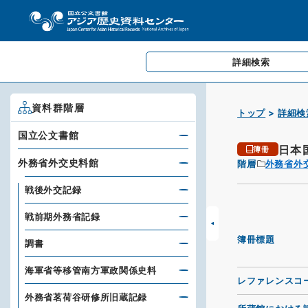
詳細検索
資料群階層
トップ
詳細検
国立公文書館
日本
簿冊
外務省外交史料館
階層
外務省外
戦後外交記録
戦前期外務省記録
簿冊標題
調書
海軍省等移管南方軍政関係史料
レファレンスコ
外務省茗荷谷研修所旧蔵記録