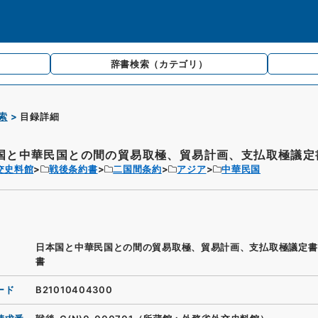
辞書検索
（カテゴリ）
索
目録詳細
国と中華民国との間の貿易取極、貿易計画、支払取極議定書
交史料館
戦後条約書
二国間条約
アジア
中華民国
日本国と中華民国との間の貿易取極、貿易計画、支払取極議定書
書
ード
B21010404300