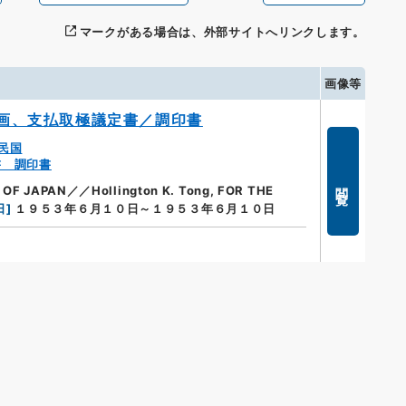
マークがある場合は、外部サイトへリンクします。
画像等
画、支払取極議定書／調印書
民国
書 調印書
閲覧
OF JAPAN／／Hollington K. Tong, FOR THE
日
]
１９５３年６月１０日～１９５３年６月１０日