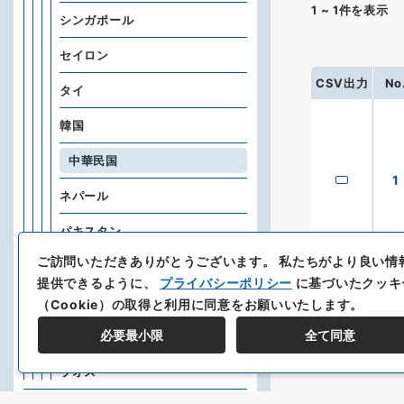
1
~
1
件を表示
シンガポール
セイロン
CSV出力
No
タイ
韓国
中華民国
1
ネパール
パキスタン
ご訪問いただきありがとうございます。
私たちがより良い情
ビルマ
提供できるように、
プライバシーポリシー
に基づいたクッキ
フィリピン
（Cookie）の取得と利用に同意をお願いいたします。
必要最小限
全て同意
ベトナム共和国
ラオス