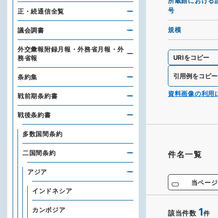
所蔵館における
号
正・続通信全覧
規模
議会調書
外交彙報附録月報・外務省月報・外
URIをコピー
務省報
引用例をコピー
条約集
資料画像の利用
戦前期条約書
戦後条約書
多数国間条約
二国間条約
件名一覧
アジア
当ページ
インドネシア
カンボジア
1
該当件数
件