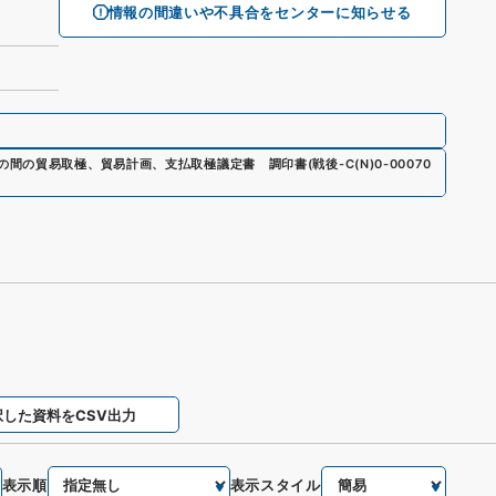
情報の間違いや不具合をセンターに知らせる
の間の貿易取極、貿易計画、支払取極議定書 調印書
(
戦後-C(N)0-00070
択した資料をCSV出力
表示順
表示スタイル