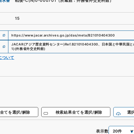
請求番
戦後-C(N)0-000701（所蔵館：外務省外交史料館）
15
https://www.jacar.archives.go.jp/das/meta/B21010404300
JACAR(アジア歴史資料センター)
Ref.
B21010404300
、
日本国と中華民国と
1
)
(
外務省外交史料館
)
について
全てを選択/解除
検索結果全てを選択/解除
選
表示数