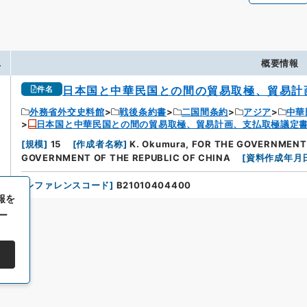
.
概要情報
日本国と中華民国との間の貿易取極、貿易計
件名
外務省外交史料館
戦後条約書
二国間条約
アジア
中華
日本国と中華民国との間の貿易取極、貿易計画、支払取極議定
[
規模
]
15
[
作成者名称
]
K. Okumura, FOR THE GOVERNMENT 
GOVERNMENT OF THE REPUBLIC OF CHINA
[
資料作成年月
[
レファレンスコード
]
B21010404400
報を
ー