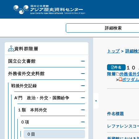
詳細検索
資料群階層
トップ
詳細検
国立公文書館
１０
件名
外務省外交史料館
階層
外務省外
ポツダム
戦後外交記録
A'門 政治・外交・国際紛争
１類 本邦外交
件名標題
０項
レファレンスコ
０目
所蔵館における