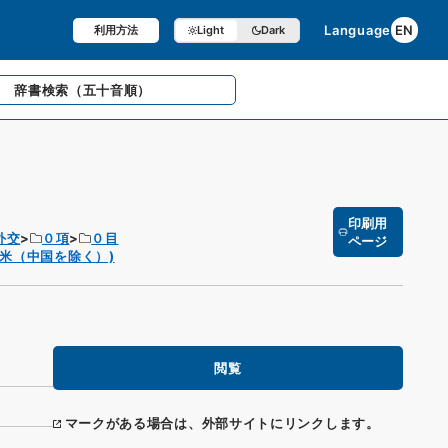
Language
EN
利用方法
Light
Dark
辞書検索
（五十音順）
印刷用
外交
０項
０目
ページ
米（中国を除く）)
閲覧
マークがある場合は、外部サイトにリンクします。