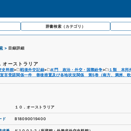
辞書検索
（カテゴリ）
索
目録詳細
．オーストラリア
交史料館
戦後外交記録
A'門 政治・外交・国際紛争
１類 本邦
宣言受諾関係一件 善後措置及び各地状況関係 第5巻（南方、満洲、欧
１０．オーストラリア
ード
B18090019400
請求番
A'.1.0.0.1-2（所蔵館：外務省外交史料館）