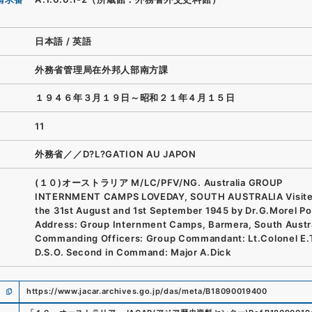
日本語
/
英語
外務省管理局在外邦人部南方課
１９４６年３月１９日～昭和２１年４月１５日
11
外務省／／D?L?GATION AU JAPON
(１０)オーストラリア M/LC/PFV/NG. Australia GROUP
INTERNMENT CAMPS LOVEDAY, SOUTH AUSTRALIA Visite
the 31st August and 1st September 1945 by Dr.G.Morel Po
Address: Group Internment Camps, Barmera, South Austra
Commanding Officers: Group Commandant: Lt.Colonel E.
D.S.O. Second in Command: Major A.Dick
https://www.jacar.archives.go.jp/das/meta/B18090019400