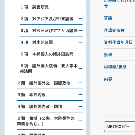
号
１項 調査研究
言語
２項 対アジア及び中東諸国
作成者名称
３項 対欧州及びアフリカ諸国
４項 対米州諸国
資料作成年月日
５項 本邦要人の諸外国訪問
規模
６項 諸外国大統領、要人等本
組織歴/履歴
邦訪問
内容
２類 諸外国外交、国際政治
３類 本邦内政
４類 諸外国内政・国情
６類 領域（公海、大陸棚等の
問題を含む。）
URIをコピー