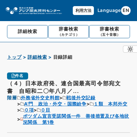
Language
EN
利用方法
辞書検索
辞書検索
詳細検索
（カテゴリ）
（五十音順）
トップ
詳細検索
目録詳細
件名
（４）日本政府発、連合国最高司令部宛文
書 自昭和二〇年八月／...
階層
外務省外交史料館
戦後外交記録
A'門 政治・外交・国際紛争
１類 本邦外交
０項
０目
ポツダム宣言受諾関係一件 善後措置及び各地状
況関係 第1巻