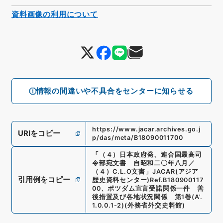
資料画像の利用について
情報の間違いや不具合をセンターに知らせる
https://www.jacar.archives.go.j
URIをコピー
p/das/meta/B18090011700
「
（４）日本政府発、連合国最高司
令部宛文書 自昭和二〇年八月／
（４）C.L.O文書
」
JACAR(アジア
引用例をコピー
歴史資料センター)
Ref.
B180900117
00
、
ポツダム宣言受諾関係一件 善
後措置及び各地状況関係 第1巻
(
A'.
1.0.0.1-2
)
(
外務省外交史料館
)