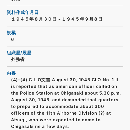
資料作成年月日
１９４５年８月３０日～１９４５年９月８日
規模
6
組織歴/履歴
外務省
内容
(4)-(4) C.L.O文書 August 30, 1945 CLO No. 1 It
is reported that as american officer called on
the Police Station at Chigasaki about 5.30 p.m.
August 30, 1945, and demanded that quarters
to prepared to accommodate about 300
officers of the 11th Airborne Division (?) at
Atsugi, who were expected to come to
Chigasaki ne a few days.