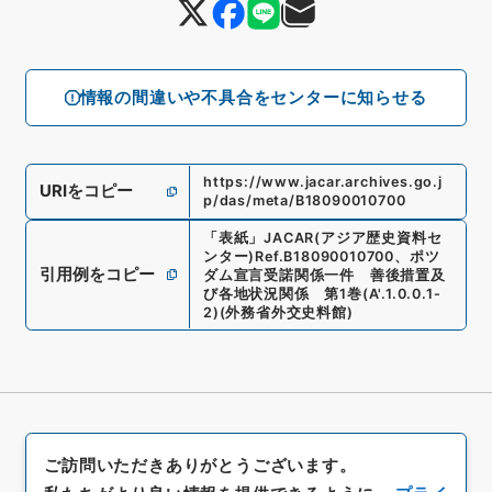
情報の間違いや不具合をセンターに知らせる
https://www.jacar.archives.go.j
URIをコピー
p/das/meta/B18090010700
「
表紙
」
JACAR(アジア歴史資料セ
ンター)
Ref.
B18090010700
、
ポツ
引用例をコピー
ダム宣言受諾関係一件 善後措置及
び各地状況関係 第1巻
(
A'.1.0.0.1-
2
)
(
外務省外交史料館
)
ご訪問いただきありがとうございます。