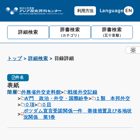
Language
EN
利用方法
辞書検索
辞書検索
詳細検索
（カテゴリ）
（五十音順）
トップ
詳細検索
目録詳細
件名
表紙
階層
外務省外交史料館
戦後外交記録
A'門 政治・外交・国際紛争
１類 本邦外交
０項
０目
ポツダム宣言受諾関係一件 善後措置及び各地状
況関係 第1巻