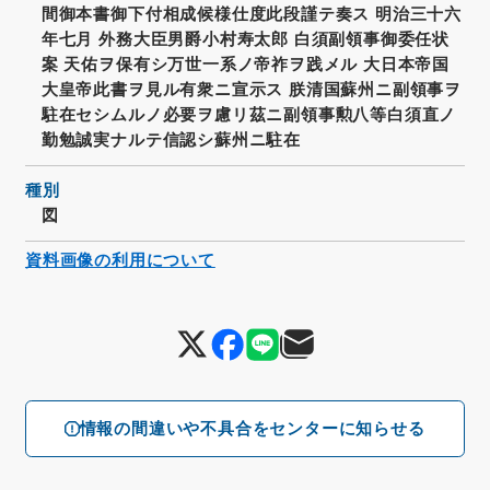
間御本書御下付相成候様仕度此段謹テ奏ス 明治三十六
年七月 外務大臣男爵小村寿太郎 白須副領事御委任状
案 天佑ヲ保有シ万世一系ノ帝祚ヲ践メル 大日本帝国
大皇帝此書ヲ見ル有衆ニ宣示ス 朕清国蘇州ニ副領事ヲ
駐在セシムルノ必要ヲ慮リ茲ニ副領事勲八等白須直ノ
勤勉誠実ナルテ信認シ蘇州ニ駐在
種別
図
資料画像の利用について
情報の間違いや不具合をセンターに知らせる