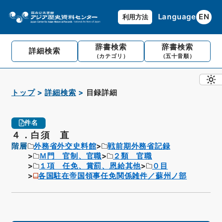
Language
EN
利用方法
辞書検索
辞書検索
詳細検索
（カテゴリ）
（五十音順）
トップ
詳細検索
目録詳細
件名
４．白須 直
階層
外務省外交史料館
戦前期外務省記録
Ｍ門 官制、官職
２類 官職
１項 任免、賞罰、恩給其他
０目
各国駐在帝国領事任免関係雑件／蘇州ノ部