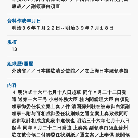
康哉／／副領事白須直
資料作成年月日
明治３６年７月２２日～明治３９年７月１８日
規模
13
組織歴/履歴
外務省／／日本國駐清公使館／／在上海日本總領事館
内容
４ 明治式十六年七月十八日起草 同年〃月二十二日発
遣 送第一六三号 小村外務大臣 桂内閣総理大臣 白須副
領事御委任状立案上奏ノ件 清国蘇州駐在被命御白須副
領事ヘ附与可相成御委任状別紙之通立案上奏致候間可
然御取計相成度此段申進候也 明治三十六年七月十八日
起草 同年〃月二十二日発遣 上奏案 副領事白須直蘇州
駐在被命候ニ付御委任状別紙ノ通立案ノ上奉供 欽閲候