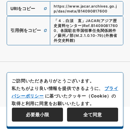
https://www.jacar.archives.go.j
URIをコピー
p/das/meta/B14090817600
「
４．白須 直
」
JACAR(アジア歴
史資料センター)
Ref.
B1409081760
引用例をコピー
0
、
各国駐在帝国領事任免関係雑件
／蘇州ノ部
(
M.2.1.0.10-79
)
(
外務省
外交史料館
)
ご訪問いただきありがとうございます。
私たちがより良い情報を提供できるように、
プライ
バシーポリシー
に基づいたクッキー（Cookie）の
取得と利用に同意をお願いいたします。
必要最小限
全て同意
資料群階層を表示する