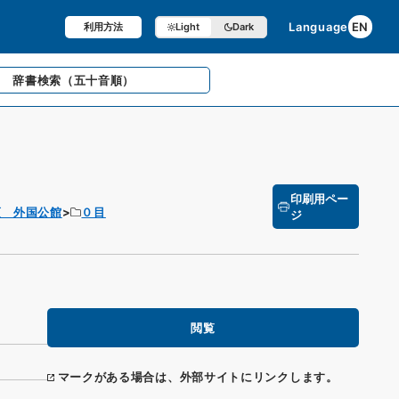
Language
EN
利用方法
Light
Dark
辞書検索
（五十音順）
印刷用ペー
項 外国公館
０目
ジ
閲覧
マークがある場合は、外部サイトにリンクします。