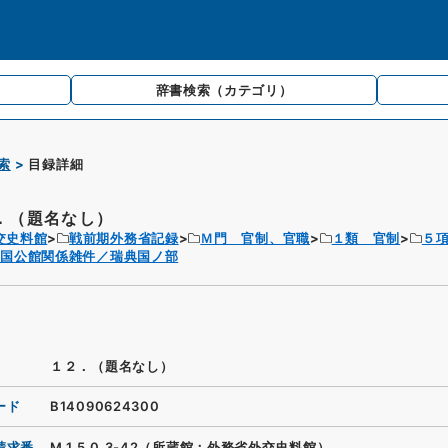
辞書検索
（カテゴリ）
索
目録詳細
．（題名なし）
交史料館
戦前期外務省記録
Ｍ門 官制、官職
１類 官制
５
各国公館関係雑件／瑞典国ノ部
１２．（題名なし）
ード
B14090624300
請求番
M.1.5.0.3-42（所蔵館：外務省外交史料館）