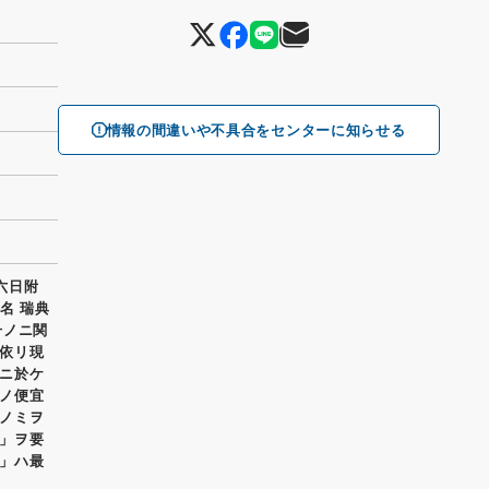
情報の間違いや不具合をセンターに知らせる
六日附
名 瑞典
号ノニ関
依リ現
ニ於ケ
ノ便宜
ノミヲ
」ヲ要
」ハ最