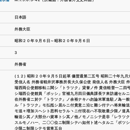
日本語
外務大臣
昭和２０年９月６日～昭和２０年９月６日
3
外務省
(１２) 昭和２０年９月５日起草 儀普通第二五号 昭和二十年九月
受信人名 外務省軽井沢事務所長大久保公使 発信人名 外務大臣 件
瑞西両公使館移転ニ関シ「トラツク」貸誉ノ件 貴信軽普一二四
シ瑞西公使館員「ボッシ」官補九月四日儀典課長ヲ来訪越セルニ
在外務省ニ於テ「トラツク」ノ余裕ナキハ勿論米軍進駐ノ為一般
ル「トラツク」モ払抵シ居ルニ付貴意ニ沿ヒ難シ付テハ将来輸送
モ追々増加スヘシト思料セラルヽニ付現在ハ不取敢最少限ノ道具
輸送シ其ノ大部分ハ貨車トシ其ノ他ノモノニシテ是非「レラツク
スルモノハ一、二〇〇位ニ制限シテハ如何ト述ヘタルニ「ボツシ
少限ニ制限シテモ貨車五台