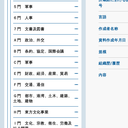
号
５門 軍事
言語
６門 人事
作成者名称
７門 文書及図書
Ａ門 政治、外交
資料作成年月日
Ｂ門 条約、協定、国際会議
規模
Ｃ門 軍事
組織歴/履歴
Ｅ門 財政、経済、産業、貿易
内容
Ｆ門 交通、通信
Ｇ門 都市、港湾、土木、建築、
土地、建物
Ｈ門 東方文化事業
Ｉ門 文化、宗教、衛生、労働及