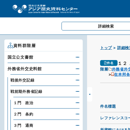
詳細検索
資料群階層
トップ
詳細検
国立公文書館
１２
件名
外務省外交史料館
階層
外務省外
在本邦
戦後外交記録
戦前期外務省記録
１門 政治
件名標題
２門 条約
レファレンスコ
３門 通商
所蔵館における