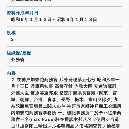
資料作成年月日
昭和６年１月１３日～昭和６年１月１３日
規模
2
組織歴/履歴
外務省
内容
２ 在神戸加奈陀商務官 兵外発秘第五七号 昭和六年一
月十三日 兵庫県知事 高橋守雄 内務大臣 安達謙蔵殿
外務大臣 幣原喜重郎殿 指定庁府県長官殿 (関東、宮
城、朝鮮、台湾、青森、長野、栃木、富山ヲ除ク) 加
奈陀商務官増員ニ関スル件 神戸市京町神戸商工会議所
内加奈陀商務官事務所 一、標記事務所ニ於テハ従来商
務官一名(mac Faue)駐在通訳本邦八名ヲ使用シ当港
ヨリ加奈陀ニ輸出スル各種商品ノ価格調査其ノ他径済