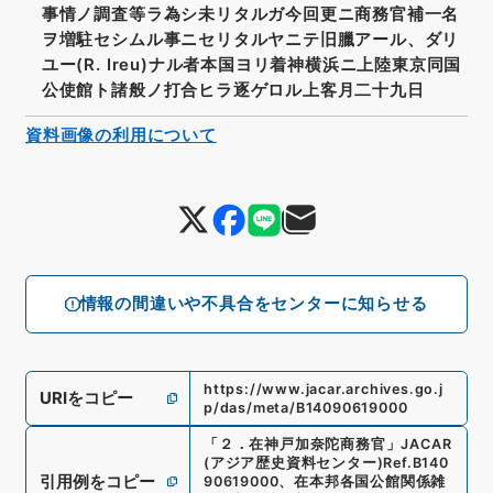
事情ノ調査等ラ為シ未リタルガ今回更ニ商務官補一名
ヲ増駐セシムル事ニセリタルヤニテ旧臘アール、ダリ
ユー(R. Ireu)ナル者本国ヨリ着神横浜ニ上陸東京同国
公使館ト諸般ノ打合ヒラ逐ゲロル上客月二十九日
資料画像の利用について
情報の間違いや不具合をセンターに知らせる
https://www.jacar.archives.go.j
URIをコピー
p/das/meta/B14090619000
「
２．在神戸加奈陀商務官
」
JACAR
(アジア歴史資料センター)
Ref.
B140
引用例をコピー
90619000
、
在本邦各国公館関係雑