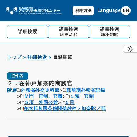
Language
EN
利用方法
辞書検索
辞書検索
詳細検索
（カテゴリ）
（五十音順）
トップ
詳細検索
目録詳細
件名
２．在神戸加奈陀商務官
階層
外務省外交史料館
戦前期外務省記録
Ｍ門 官制、官職
１類 官制
５項 外国公館
０目
在本邦各国公館関係雑件／加奈陀ノ部