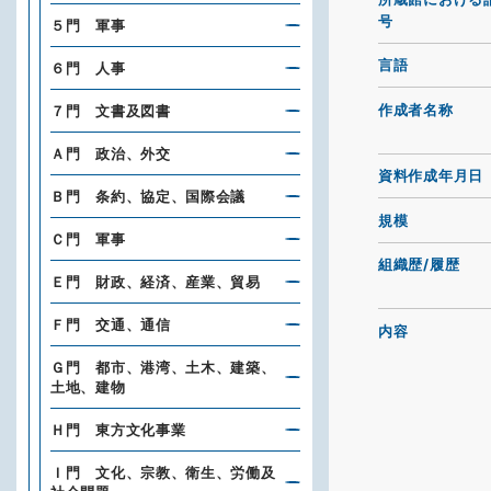
号
５門 軍事
言語
６門 人事
作成者名称
７門 文書及図書
Ａ門 政治、外交
資料作成年月日
Ｂ門 条約、協定、国際会議
規模
Ｃ門 軍事
組織歴/履歴
Ｅ門 財政、経済、産業、貿易
Ｆ門 交通、通信
内容
Ｇ門 都市、港湾、土木、建築、
土地、建物
Ｈ門 東方文化事業
Ｉ門 文化、宗教、衛生、労働及