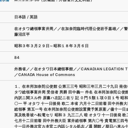
日本語
/
英語
在オタワ總領事富井周／／在加奈陀臨時代理公使岩手嘉雄／／警
藤沼庄平
昭和３年３月２９日～昭和１８年３月６日
84
外務省／／在オタワ日本總領事館／／CANADIAN LEGATION T
／CANADA House of Commons
１、在本邦加奈陀公使館 公第三三号 昭和三年三月二十九日 発信
タワ総領事富井周 受信者 男爵 田中義一 件名 在本邦加奈陀公使
内訳ニ関スル件 原書ハ左記ニ在リ 記 ０門５類１項０目１号 昭和
〇一 平 オタワ 十一日後発 欧二 本省 六月十二日前着 田中外務大
総領事 第五一号 在本邦加奈陀公使館設置費予算原案ノ儘十一日
英及晩香坡ヘ転電セリ 昭和３ 九三二八 暗 オタワ 十一日後発 欧
七月十二日前着 田中外務大臣 富井総領事 第六〇号 貴電第三四
十一日外務次官カ本官ニ内話シタル処左ノ通 開館ノ期日ハ来ル