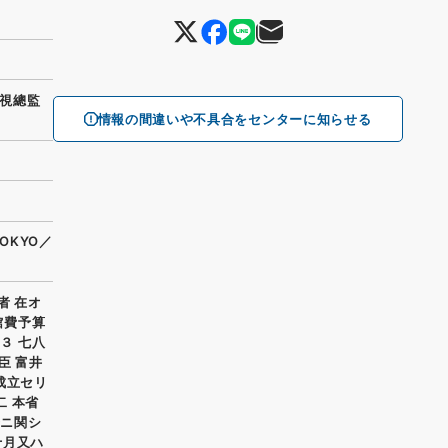
視總監
情報の間違いや不具合をセンターに知らせる
OKYO／
者 在オ
館費予算
３ 七八
臣 富井
成立セリ
二 本省
号ニ関シ
十月又ハ