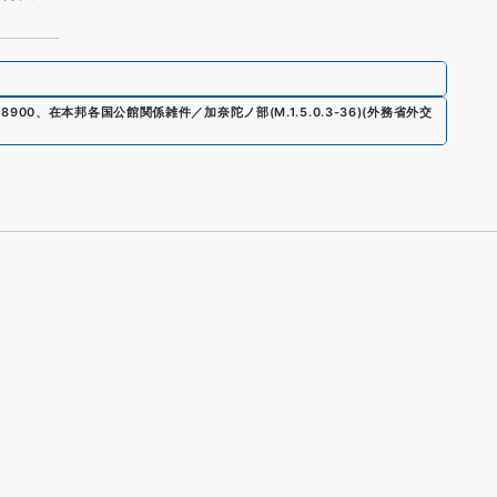
18900
、
在本邦各国公館関係雑件／加奈陀ノ部
(
M.1.5.0.3-36
)
(
外務省外交
s