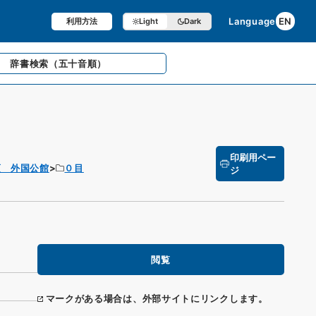
Language
EN
利用方法
Light
Dark
辞書検索
（五十音順）
印刷用ペー
項 外国公館
０目
ジ
閲覧
マークがある場合は、外部サイトにリンクします。