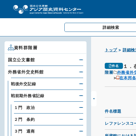
詳細検索
資料群階層
トップ
詳細検
国立公文書館
１．
件名
外務省外交史料館
階層
外務省外
在本邦
戦後外交記録
戦前期外務省記録
１門 政治
件名標題
２門 条約
レファレンスコ
３門 通商
所蔵館における