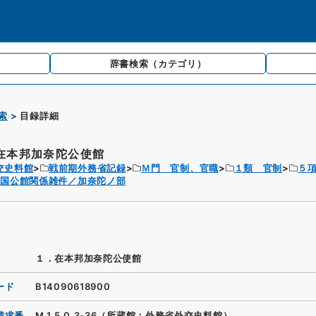
辞書検索
（カテゴリ）
索
目録詳細
在本邦加奈陀公使館
交史料館
戦前期外務省記録
Ｍ門 官制、官職
１類 官制
５
各国公館関係雑件／加奈陀ノ部
１．在本邦加奈陀公使館
ード
B14090618900
請求番
M.1.5.0.3-36（所蔵館：外務省外交史料館）