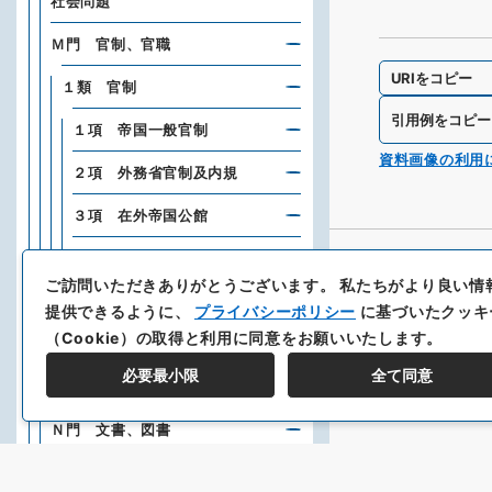
社会問題
Ｍ門 官制、官職
URIをコピー
１類 官制
引用例をコピー
１項 帝国一般官制
資料画像の利用
２項 外務省官制及内規
３項 在外帝国公館
４項 外国官制
ご訪問いただきありがとうございます。
私たちがより良い情
５項 外国公館
提供できるように、
プライバシーポリシー
に基づいたクッキ
（Cookie）の取得と利用に同意をお願いいたします。
０目
必要最小限
全て同意
２類 官職
Ｎ門 文書、図書
Ｚ門 先例及雑