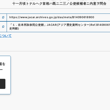
十一月頃トナルヘク首相ハ既ニ二三ノ公使候補者ニ内意ヲ問合
https://www.jacar.archives.go.jp/das/meta/B14090618900
「
１．在本邦加奈陀公使館
」
JACAR(アジア歴史資料センター)
Ref.
B140906
史料館
)
について
報を
ー
All rights reserved/Copyright©
Japan Center for Asian Historical Record