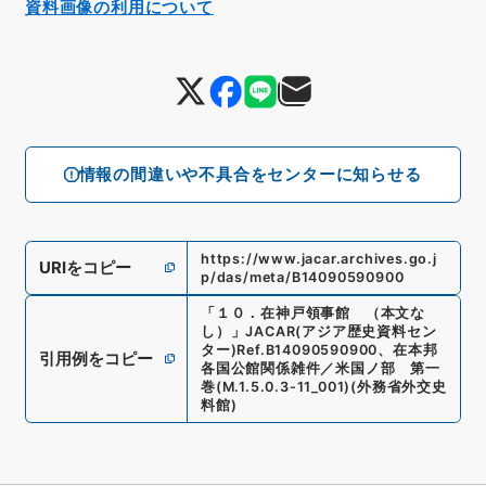
資料画像の利用について
情報の間違いや不具合をセンターに知らせる
https://www.jacar.archives.go.j
URIをコピー
p/das/meta/B14090590900
「
１０．在神戸領事館 （本文な
し）
」
JACAR(アジア歴史資料セン
ター)
Ref.
B14090590900
、
在本邦
引用例をコピー
各国公館関係雑件／米国ノ部 第一
巻
(
M.1.5.0.3-11_001
)
(
外務省外交史
料館
)