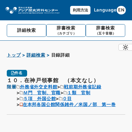
Language
EN
利用方法
辞書検索
辞書検索
詳細検索
（カテゴリ）
（五十音順）
トップ
詳細検索
目録詳細
件名
１０．在神戸領事館 （本文なし）
階層
外務省外交史料館
戦前期外務省記録
Ｍ門 官制、官職
１類 官制
５項 外国公館
０目
在本邦各国公館関係雑件／米国ノ部 第一巻