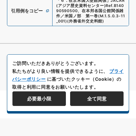
「
６．在京米国大使館関係
」
JACAR
(アジア歴史資料センター)
Ref.
B140
引用例をコピー
90590500
、
在本邦各国公館関係雑
件／米国ノ部 第一巻
(
M.1.5.0.3-11
_001
)
(
外務省外交史料館
)
ご訪問いただきありがとうございます。
私たちがより良い情報を提供できるように、
プライ
バシーポリシー
に基づいたクッキー（Cookie）の
取得と利用に同意をお願いいたします。
必要最小限
全て同意
資料群階層を表示する
All rights reserved/Copyright©
Japan Center for Asian Historical Records