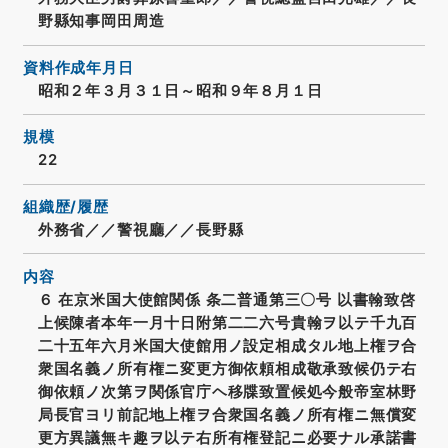
野縣知事岡田周造
資料作成年月日
昭和２年３月３１日～昭和９年８月１日
規模
22
組織歴/履歴
外務省／／警視廳／／長野縣
内容
６ 在京米国大使館関係 条二普通第三〇号 以書翰致啓
上候陳者本年一月十日附第二二六号貴翰ヲ以テ千九百
二十五年六月米国大使館用ノ設定相成タル地上権ヲ合
衆国名義ノ所有権ニ変更方御依頼相成敬承致候仍テ右
御依頼ノ次第ヲ関係官庁ヘ移牒致置候処今般帝室林野
局長官ヨリ前記地上権ヲ合衆国名義ノ所有権ニ無償変
更方異議無キ趣ヲ以テ右所有権登記ニ必要ナル承諾書