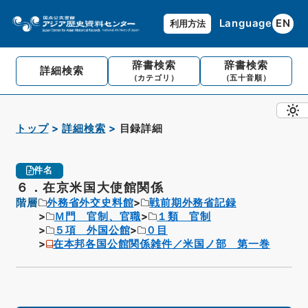
Language
EN
利用方法
辞書検索
辞書検索
詳細検索
（カテゴリ）
（五十音順）
トップ
詳細検索
目録詳細
件名
６．在京米国大使館関係
階層
外務省外交史料館
戦前期外務省記録
Ｍ門 官制、官職
１類 官制
５項 外国公館
０目
在本邦各国公館関係雑件／米国ノ部 第一巻