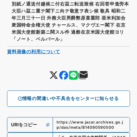
別紙ノ通送付越候ニ付右茲ニ転送致候 右回答申進旁本
大臣ハ茲ニ重テ閣下ニ向テ敬意ヲ表シ候 敬具 昭和二
年三月三十一日 外務大臣男爵弊原喜重郎 亜米利加合
衆国特命全権大使 チャールス、マクヴエー閣下 在京
米国大使館新築ニ関スル件 過般在京米国大使館ヨリ
「ノート、ベルバール」
資料画像の利用について
情報の間違いや不具合をセンターに知らせる
https://www.jacar.archives.go.j
URIをコピー
p/das/meta/B14090590500