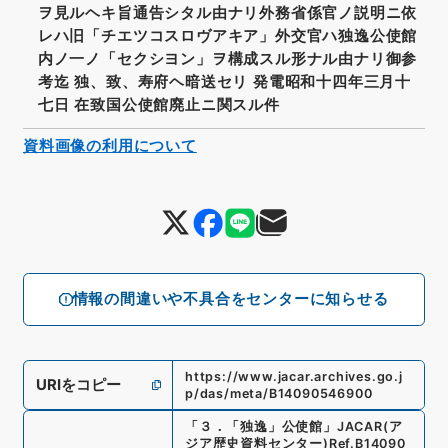
ヲ見ルヘキ旨通告シタル由ナリ外務省係官ノ説明ニ依
レハ旧「チエツコスロヴアキア」外交官ハ独逸公使館
内ノ一ノ「セクシヨン」ヲ構成スル形ナル由ナリ御参
考迄 独、致、寿府ヘ暗送セリ 発電昭和十四年三月十
七日 在致国公使館廃止ニ関スル件
資料画像の利用について
情報の間違いや不具合をセンターに知らせる
https://www.jacar.archives.go.j
URIをコピー
p/das/meta/B14090546900
「
３．「独逸」公使館
」
JACAR(ア
ジア歴史資料センター)
Ref.
B14090