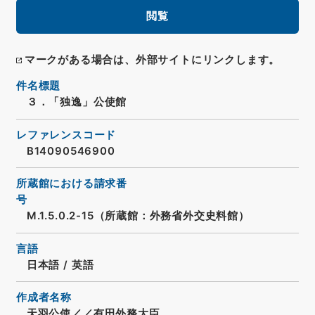
閲覧
マークがある場合は、外部サイトにリンクします。
件名標題
３．「独逸」公使館
レファレンスコード
B14090546900
所蔵館における請求番
号
M.1.5.0.2-15（所蔵館：外務省外交史料館）
言語
日本語
/
英語
作成者名称
天羽公使／／有田外務大臣