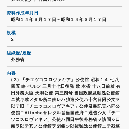
資料作成年月日
昭和１４年３月１７日～昭和１４年３月１７日
規模
2
組織歴/履歴
外務省
内容
(３) 「チエツコスロヴァキア」公使館 昭和１４ 七八
四五 略 ベルン 三月十七日後発 欧 本省 十八日前着 有
田外務大臣 天羽公使 第三四号 当国政府及独逸公使館
ニ就キ確メタル所ニ依レハ独逸公使ハ十六日附公文ヲ
以テ旧「チエツコスロヴアキア」公使及書記官ハ同公
使館ニAttacheサレタル旨当国政府ニ通告シ又「チエ
ツコスロヴアキア」公使ハ同日午後外務省ヲ訪問シ口
頭ヲ以テ其ノ公使館ヲ閉鎖シ以後独逸公使館ニテ残務