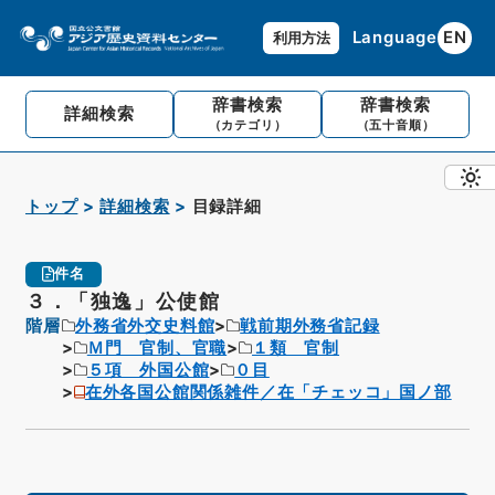
Language
EN
利用方法
辞書検索
辞書検索
詳細検索
（カテゴリ）
（五十音順）
トップ
詳細検索
目録詳細
件名
３．「独逸」公使館
階層
外務省外交史料館
戦前期外務省記録
Ｍ門 官制、官職
１類 官制
５項 外国公館
０目
在外各国公館関係雑件／在「チェッコ」国ノ部