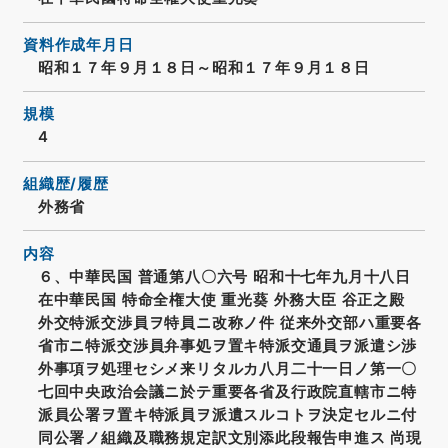
資料作成年月日
昭和１７年９月１８日～昭和１７年９月１８日
規模
4
組織歴/履歴
外務省
内容
６、中華民国 普通第八〇六号 昭和十七年九月十八日
在中華民国 特命全権大使 重光葵 外務大臣 谷正之殿
外交特派交渉員ヲ特員ニ改称ノ件 従来外交部ハ重要各
省市ニ特派交渉員弁事処ヲ置キ特派交通員ヲ派遣シ渉
外事項ヲ処理セシメ来リタルカ八月二十一日ノ第一〇
七回中央政治会議ニ於テ重要各省及行政院直轄市ニ特
派員公署ヲ置キ特派員ヲ派遺スルコトヲ決定セルニ付
同公署ノ組織及職務規定訳文別添此段報告申進ス 尚現