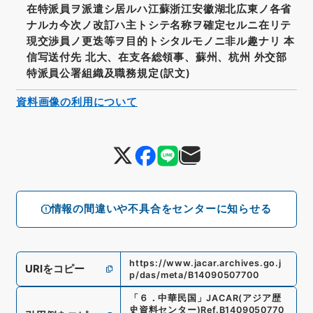
在特派員ヲ派遣シ居ルハ江蘇浙江安徽湖北広東ノ各省
ナルカ今次ノ改訂ハ主トシテ名称ヲ確定セルニ在リテ
現交渉員ノ更迭等ヲ目的トシタルモノニ非ル趣ナリ 本
信写送付先 北大、在支各総領事、蘇州、杭州 外交部
特派員公署組織及職務規定(訳文)
資料画像の利用について
情報の間違いや不具合をセンターに知らせる
https://www.jacar.archives.go.j
URIをコピー
p/das/meta/B14090507700
「
６．中華民国
」
JACAR(アジア歴
史資料センター)
Ref.
B1409050770