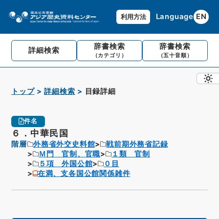
Language
EN
利用方法
辞書検索
辞書検索
詳細検索
（カテゴリ）
（五十音順）
トップ
詳細検索
目録詳細
件名
６．中華民国
階層
外務省外交史料館
戦前期外務省記録
Ｍ門 官制、官職
１類 官制
５項 外国公館
０目
在満、支各国公館関係雑件