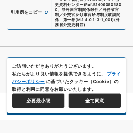
史資料センター)
Ref.
B1409050580
0
、
諸外国官制関係雑件／外務省官
引用例をコピー
制／外交官及領事官給与制度取調関
係 第一巻
(
M.1.4.0.1-3-1_001
)
(
外
務省外交史料館
)
ご訪問いただきありがとうございます。
私たちがより良い情報を提供できるように、
プライ
バシーポリシー
に基づいたクッキー（Cookie）の
取得と利用に同意をお願いいたします。
必要最小限
全て同意
資料群階層を表示する
All rights reserved/Copyright©