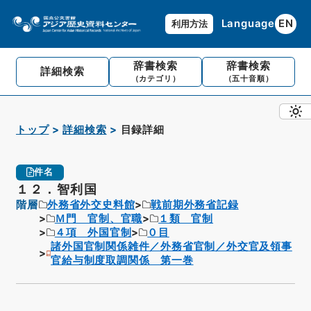
Language
EN
利用方法
辞書検索
辞書検索
詳細検索
（カテゴリ）
（五十音順）
トップ
詳細検索
目録詳細
件名
１２．智利国
階層
外務省外交史料館
戦前期外務省記録
Ｍ門 官制、官職
１類 官制
４項 外国官制
０目
諸外国官制関係雑件／外務省官制／外交官及領事
官給与制度取調関係 第一巻