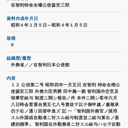
在智利特命全權公使森安三郎
資料作成年月日
昭和４年１月５日～昭和４年１月５日
規模
9
組織歴/履歴
外務省／／在智利日本公使館
内容
１２ 公信第二号 昭和四年一月五日 在智利 特命全権公
使森安三郎 外務大臣男爵 田中義一殿 智利国外交官及
領事官給与 制度ニ関シ報告ノ件 本件ニ関シ客年六月
八日時会普通合第五七八号貴信ヲ以テ御申越ノ趣敬承
仍テ右ノ通リ回答申進ズ 記 一「智利国外務官ノ採用
スル外国或在勤者ニ対スル給与制度並ニ給与算出ノ基
礎的標準」 智利国在外勤務者ニ対スル給与ハセヲ在勤