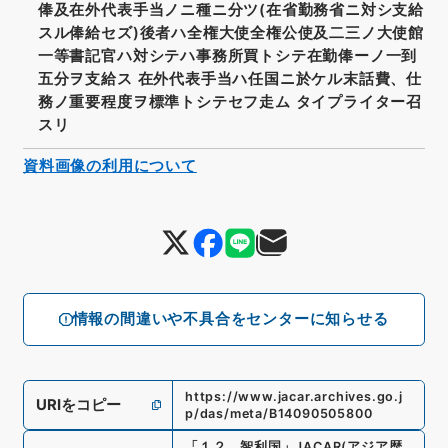
俸及在外代表手当ノニ種ニ分ツ(在省勤務省ニ対シ支給
スル俸給セズ)後者ハ全権大使全権公使及二三ノ大使館
一等書記官ハ対シテハ事務所買トシテ在勤俸ーノ一到
五分ヲ支給ス 在外代表手当ハ任国ニ於ケル末話費、仕
務ノ重要程度ヲ標準トシテセフ走ム タイプライター召
スリ
資料画像の利用について
情報の間違いや不具合をセンターに知らせる
https://www.jacar.archives.go.j
URIをコピー
p/das/meta/B14090505800
「
１２．智利国
」
JACAR(アジア歴