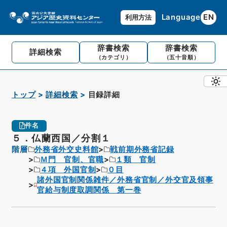
Language
EN
利用方法
辞書検索
辞書検索
詳細検索
（カテゴリ）
（五十音順）
トップ
詳細検索
目録詳細
件名
５．仏蘭西国／分割１
階層
外務省外交史料館
戦前期外務省記録
Ｍ門 官制、官職
１類 官制
４項 外国官制
０目
諸外国官制関係雑件／外務省官制／外交官及領事
官給与制度取調関係 第一巻