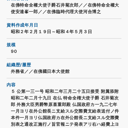
在佛特命全權大使子爵石井菊次郎／／在佛特命全權大
使安達峯一郎／／在佛臨時代理大使河合博之
資料作成年月日
昭和２年２月１９日～昭和４年５月３日
規模
90
組織歴/履歴
外務省／／在佛國日本大使館
内容
５ 公第一三一号 昭和二年三月二十五日接受 附属添附
昭和二年二月十九日 在仏 特命全権大使子爵 石井菊次
郎 外務大臣男爵幣原喜重郎殿 仏国政府カ一九二七年
一月ヨリ在外公館長ニ支給スル交際費支給表送付ノ件
本件一月ヨリ仏国政府カ在外公館長ニ支給スル交際費
別表之通改正施行ノ旨官報ニテ発表アリ右ハ経費上ヨ