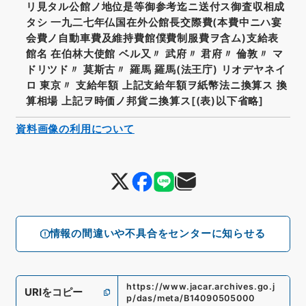
リ見タル公館ノ地位是等御参考迄ニ送付ス御査収相成
タシ 一九二七年仏国在外公館長交際費(本費中ニハ宴
会費ノ自動車費及維持費館僕費制服費ヲ含ム)支給表
館名 在伯林大使館 ベル又〃 武府〃 君府〃 倫敦〃 マ
ドリツド〃 莫斯古〃 羅馬 羅馬(法王庁) リオデヤネイ
ロ 東京〃 支給年額 上記支給年額ヲ紙幣法ニ換算ス 換
算相場 上記ヲ時価ノ邦貨ニ換算ス[(表)以下省略]
資料画像の利用について
情報の間違いや不具合をセンターに知らせる
https://www.jacar.archives.go.j
URIをコピー
p/das/meta/B14090505000