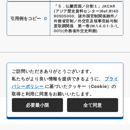
「
５．仏蘭西国／分割１
」
JACAR
(アジア歴史資料センター)
Ref.
B140
90505000
、
諸外国官制関係雑件／
引用例をコピー
外務省官制／外交官及領事官給与制
度取調関係 第一巻
(
M.1.4.0.1-3-1_
001
)
(
外務省外交史料館
)
ご訪問いただきありがとうございます。
私たちがより良い情報を提供できるように、
プライ
バシーポリシー
に基づいたクッキー（Cookie）の
取得と利用に同意をお願いいたします。
必要最小限
全て同意
資料群階層を表示する