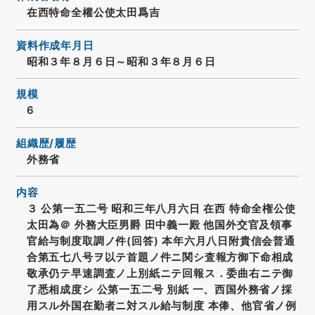
在西特命全權公使太田爲吉
資料作成年月日
昭和３年８月６日～昭和３年８月６日
規模
6
組織歴/履歴
外務省
内容
３ 公第一五二号 昭和三年八月六日 在西 特命全権公使
太田為＠ 外務大臣男爵 田中義一殿 他国外交官及領事
官給与制度取調ノ件(回答) 本年六月八日附貴信会普通
合第五七八号ヲ以テ首題ノ件ニ関シ査報方御下命相成
敬承仍テ早速調査ノ上別紙ニテ回報ス．委曲右ニテ御
了悉相成度シ 公第一五二号 別紙 一、西国外務省ノ採
用スル外国在勤者ニ対スル給与制度 本俸、他官省ノ例