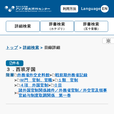
Language
EN
利用方法
辞書検索
辞書検索
詳細検索
（カテゴリ）
（五十音順）
トップ
詳細検索
目録詳細
件名
３．西班牙国
階層
外務省外交史料館
戦前期外務省記録
Ｍ門 官制、官職
１類 官制
４項 外国官制
０目
諸外国官制関係雑件／外務省官制／外交官及領事
官給与制度取調関係 第一巻