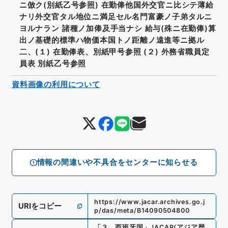
ニ倣ク(別紙乙号参照) 在勤俸他国外交官ニ比シテ薄給
ナリ外交官タル地位ニ満足セル名門富豪ノ子弟タルニ
ヨルナラン 諸種ノ加俸及手当ナシ 給与(殊ニ在勤俸)算
出ノ基礎的標準ハ物価本国トノ距離ノ遠進等ニ拠ル
二、(１) 在勤俸表、別紙甲号参照 (２) 外務省職員定
員表 別紙乙号参照
資料画像の利用について
情報の間違いや不具合をセンターに知らせる
https://www.jacar.archives.go.j
URIをコピー
p/das/meta/B14090504800
「
３．西班牙国
」
JACAR(アジア歴