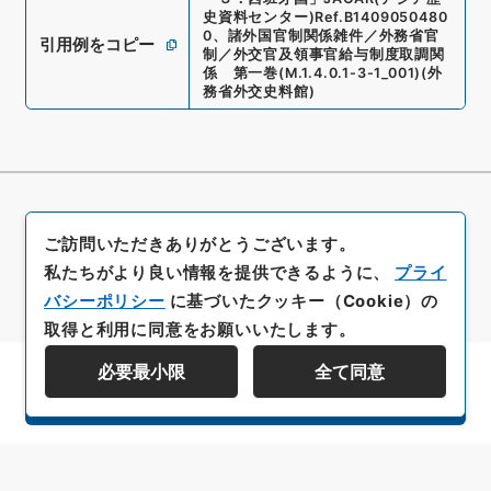
史資料センター)
Ref.
B1409050480
0
、
諸外国官制関係雑件／外務省官
引用例をコピー
制／外交官及領事官給与制度取調関
係 第一巻
(
M.1.4.0.1-3-1_001
)
(
外
務省外交史料館
)
ご訪問いただきありがとうございます。
私たちがより良い情報を提供できるように、
プライ
バシーポリシー
に基づいたクッキー（Cookie）の
取得と利用に同意をお願いいたします。
必要最小限
全て同意
資料群階層を表示する
All rights reserved/Copyright©