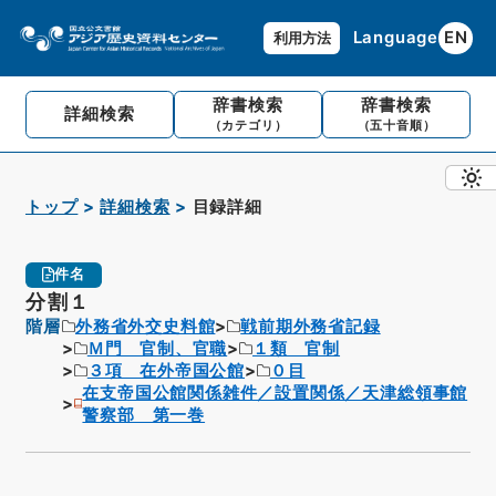
Language
EN
利用方法
辞書検索
辞書検索
詳細検索
（カテゴリ）
（五十音順）
トップ
詳細検索
目録詳細
件名
分割１
階層
外務省外交史料館
戦前期外務省記録
Ｍ門 官制、官職
１類 官制
３項 在外帝国公館
０目
在支帝国公館関係雑件／設置関係／天津総領事館
警察部 第一巻