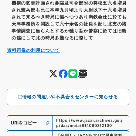
機構の変更計画され参謀及司令部附の将校五六名増員
され憲兵部も已に本年九月頃より大尉以下十六名増員
されて来るべき時局に備へつつあり満鉄会仕に於ても
天津事務所を開設して六十余名の社員を配し北支の諸
事情調査に当らんとするか独り吾か警察に於ては旧態
の儘にして此の時局多難なるに際して
資料画像の利用について
情報の間違いや不具合をセンターに知らせる
https://www.jacar.archives.go.j
URIをコピー
p/das/meta/B14090312100
「
分割１
」
JACAR(アジア歴史資料