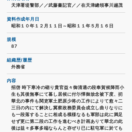
天津署堤警部／／武藤書記官／／在天津總領事川越茂
資料作成年月日
昭和１０年１２月１１日～昭和１１年５月１６日
規模
87
組織歴/履歴
外務省
内容
招啓 時下寒冷の砌り貴官益々御清適の段奉賀候降而小
生も其後無事にて暮し居候に付尓憚御放念被下度、扨
華北の事件も関吏軍土肥原少将の工作によりて愈々二
三日の内にて解決し冀察政務委員会成立し曲りなりに
も一段落することに相成る模様なるも軍部は此に満足
せず更に第二段の工作を進むべき計画ありて華北の此
後は益々多事多端ならんと存ぜり已に駐屯軍に於ても