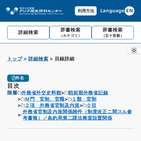
Language
EN
利用方法
辞書検索
辞書検索
詳細検索
（カテゴリ）
（五十音順）
トップ
詳細検索
目録詳細
件名
目次
階層
外務省外交史料館
戦前期外務省記録
Ｍ門 官制、官職
１類 官制
２項 外務省官制及内規
０目
外務省官制及内規関係雑件（制度改正ニ関スル参
考書報）／条約局第二課法務室設置関係