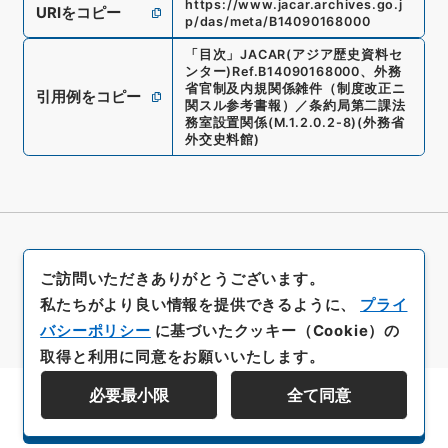
https://www.jacar.archives.go.j
URIをコピー
p/das/meta/B14090168000
「
目次
」
JACAR(アジア歴史資料セ
ンター)
Ref.
B14090168000
、
外務
省官制及内規関係雑件（制度改正ニ
引用例をコピー
関スル参考書報）／条約局第二課法
務室設置関係
(
M.1.2.0.2-8
)
(
外務省
外交史料館
)
ご訪問いただきありがとうございます。
私たちがより良い情報を提供できるように、
プライ
バシーポリシー
に基づいたクッキー（Cookie）の
取得と利用に同意をお願いいたします。
必要最小限
全て同意
資料群階層を表示する