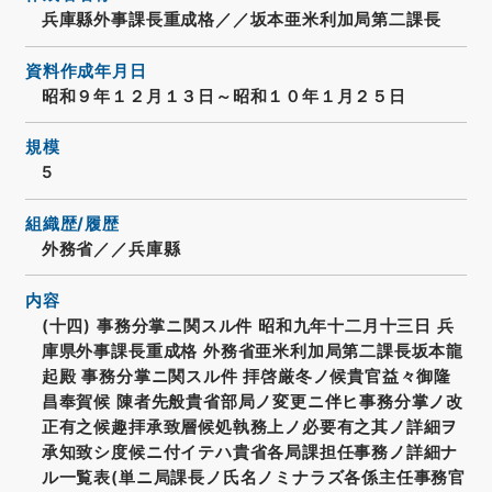
兵庫縣外事課長重成格／／坂本亜米利加局第二課長
資料作成年月日
昭和９年１２月１３日～昭和１０年１月２５日
規模
5
組織歴/履歴
外務省／／兵庫縣
内容
(十四) 事務分掌ニ関スル件 昭和九年十二月十三日 兵
庫県外事課長重成格 外務省亜米利加局第二課長坂本龍
起殿 事務分掌ニ関スル件 拝啓厳冬ノ候貴官益々御隆
昌奉賀候 陳者先般貴省部局ノ変更ニ伴ヒ事務分掌ノ改
正有之候趣拝承致層候処執務上ノ必要有之其ノ詳細ヲ
承知致シ度候ニ付イテハ貴省各局課担任事務ノ詳細ナ
ル一覧表(単ニ局課長ノ氏名ノミナラズ各係主任事務官