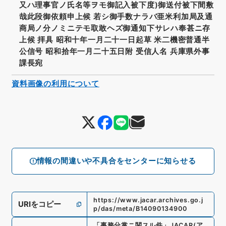
又ハ理事官ノ氏名等ヲモ御記入被下度)御送付被下間敷
哉此段御依頼申上候 若シ御手数ナラバ亜米利加局及通
商局ノ分ノミニテモ取敢ヘズ御通知下サレハ奉甚ニ存
上候 拝具 昭和十年一月二十一日起草 米二機密普通半
公信号 昭和拾年一月二十五日附 受信人名 兵庫県外事
課長宛
資料画像の利用について
情報の間違いや不具合をセンターに知らせる
https://www.jacar.archives.go.j
URIをコピー
p/das/meta/B14090134900
「
事務分掌ニ関スル件
」
JACAR(ア