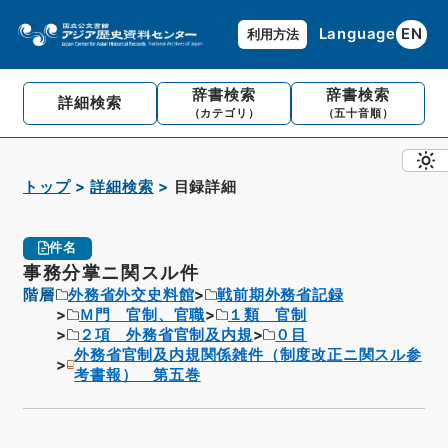
Language
EN
利用方法
辞書検索
辞書検索
詳細検索
（カテゴリ）
（五十音順）
トップ
詳細検索
目録詳細
件名
事務分掌ニ関スル件
階層
外務省外交史料館
戦前期外務省記録
Ｍ門 官制、官職
１類 官制
２項 外務省官制及内規
０目
外務省官制及内規関係雑件（制度改正ニ関スル参
考書報） 第五巻