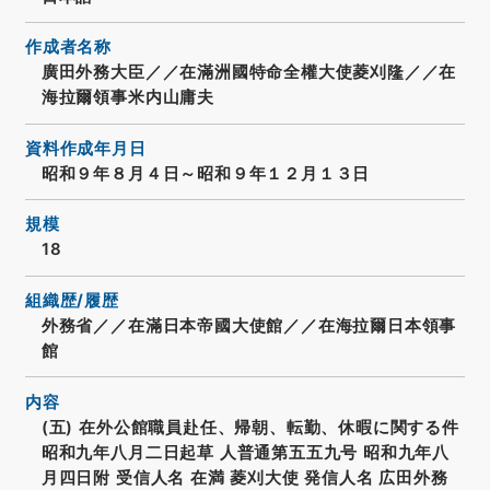
作成者名称
廣田外務大臣／／在滿洲國特命全權大使菱刈隆／／在
海拉爾領事米内山庸夫
資料作成年月日
昭和９年８月４日～昭和９年１２月１３日
規模
18
組織歴/履歴
外務省／／在滿日本帝國大使館／／在海拉爾日本領事
館
内容
(五) 在外公館職員赴任、帰朝、転勤、休暇に関する件
昭和九年八月二日起草 人普通第五五九号 昭和九年八
月四日附 受信人名 在満 菱刈大使 発信人名 広田外務