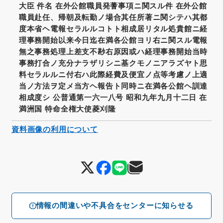
大臣 件名 在外公館職員発蓍事項ニ関スル件 在外公館
職員赴任、帰朝及転勤ノ場合其任所著ニ関シテハ其都
度本省ヘ電報セラルルコトト相成居リタル処貴館ニ経
理事務開始以来今日迄在満各公館ヨリ右ニ関スル電報
無之事務処理上差支不尠右原因或ハ経理事務開始当時
事務打合ノ充分ナラザリシニ基クモノニアラズヤト思
料セラルルニ付右ハ此際経費及便宜ノ点等考慮ノ上適
当ノ方法ヲ定メ当方ヘ報告ト同時ニ在満各公館ヘ訓達
相成度シ 公普通第一六一八号 昭和九年九月十二日 在
満洲国 特命全権大使菱刈隆
資料画像の利用について
情報の間違いや不具合をセンターに知らせる