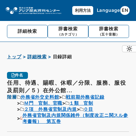
Language
EN
利用方法
辞書検索
辞書検索
詳細検索
（カテゴリ）
（五十音順）
トップ
詳細検索
目録詳細
件名
任用、待遇、賜暇、休暇／分限、服務、服役
及罰則／５）在外公館...
階層
外務省外交史料館
戦前期外務省記録
Ｍ門 官制、官職
１類 官制
２項 外務省官制及内規
０目
外務省官制及内規関係雑件（制度改正ニ関スル参
考書報） 第五巻