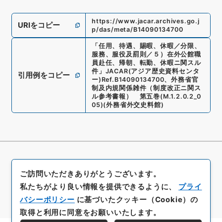
https://www.jacar.archives.go.j
URIをコピー
p/das/meta/B14090134700
「
任用、待遇、賜暇、休暇／分限、
服務、服役及罰則／５）在外公館職
員赴任、帰朝、転勤、休暇ニ関スル
件
」
JACAR(アジア歴史資料センタ
引用例をコピー
ー)
Ref.
B14090134700
、
外務省官
制及内規関係雑件（制度改正ニ関ス
ル参考書報） 第五巻
(
M.1.2.0.2_0
05
)
(
外務省外交史料館
)
ご訪問いただきありがとうございます。
私たちがより良い情報を提供できるように、
プライ
バシーポリシー
に基づいたクッキー（Cookie）の
取得と利用に同意をお願いいたします。