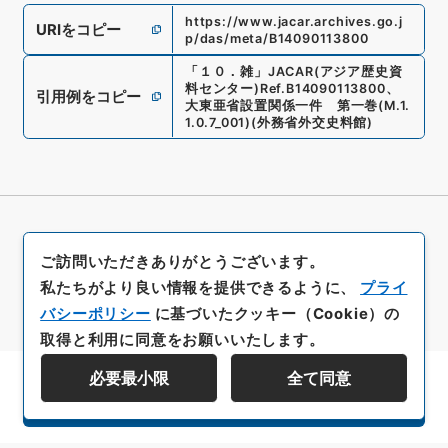
https://www.jacar.archives.go.j
URIをコピー
p/das/meta/B14090113800
「
１０．雑
」
JACAR(アジア歴史資
料センター)
Ref.
B14090113800
、
引用例をコピー
大東亜省設置関係一件 第一巻
(
M.1.
1.0.7_001
)
(
外務省外交史料館
)
ご訪問いただきありがとうございます。
私たちがより良い情報を提供できるように、
プライ
バシーポリシー
に基づいたクッキー（Cookie）の
取得と利用に同意をお願いいたします。
必要最小限
全て同意
資料群階層を表示する