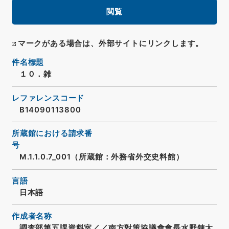
閲覧
マークがある場合は、外部サイトにリンクします。
件名標題
１０．雑
レファレンスコード
B14090113800
所蔵館における請求番
号
M.1.1.0.7_001（所蔵館：外務省外交史料館）
言語
日本語
作成者名称
調査部第五課資料室／／南方對策協議會會長水野錬太