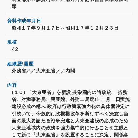
郎
資料作成年月日
昭和１７年９月１７日～昭和１７年１２月２３日
規模
42
組織歴/履歴
外務省／／大東亜省／／内閣
内容
(１０) 「大東亜省」を新設 共栄圏内の諸政統一 拓務
省、対満事務局、興亜院、外務二局廃止 十月一日実施
建設必成の構へ 政府は行政簡素強力化の具体案決定に
引続いて、今般的行政機構改革を断行すべく決意し当
面の最大要請たる戦争完遂と大東亜建設の必成のため
大東亜地域内の政務を強力集中的に行ふことを主眼と
して新に『大東亜省』を設置することに決定、関係各