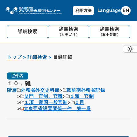
Language
EN
利用方法
辞書検索
辞書検索
詳細検索
（カテゴリ）
（五十音順）
トップ
詳細検索
目録詳細
件名
１０．雑
階層
外務省外交史料館
戦前期外務省記録
Ｍ門 官制、官職
１類 官制
１項 帝国一般官制
０目
大東亜省設置関係一件 第一巻